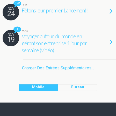
192
DIM
NOV
Fêtons leur premier Lancement !
24
3
MAR
NOV
Voyager autour du monde en
19
gérant son entreprise 1 jour par
semaine (vidéo)
Charger Des Entrées Supplémentaires…
Mobile
Bureau