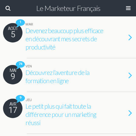
Le Marketeur Français
1
MAR
AOÛT
Devenez beaucoup plus efficace
5
en découvrant mes secrets de
productivité
74
VEN
MAI
Découvrez l’aventure de la
9
formation en ligne
9
JEU
AVR
Le petit plus qui fait toute la
17
différence pour un marketing
réussi