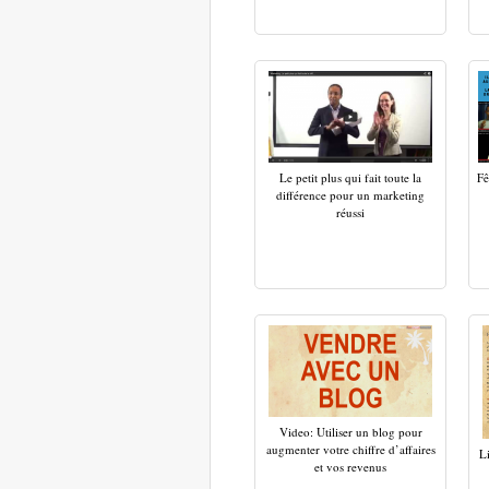
Le petit plus qui fait toute la
Fê
différence pour un marketing
réussi
Video: Utiliser un blog pour
augmenter votre chiffre d’affaires
L
et vos revenus