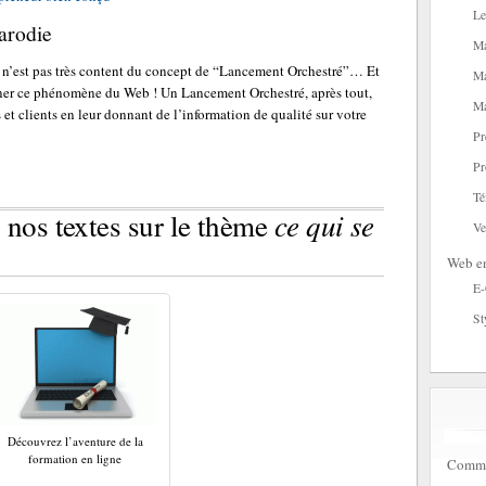
Le
arodie
Ma
i n’est pas très content du concept de “Lancement Orchestré”… Et
Ma
urner ce phénomène du Web ! Un Lancement Orchestré, après tout,
Ma
 et clients en leur donnant de l’information de qualité sur votre
Pr
Pr
Té
ce qui se
 nos textes sur le thème
Ve
Web en
E
St
Découvrez l’aventure de la
formation en ligne
Commen