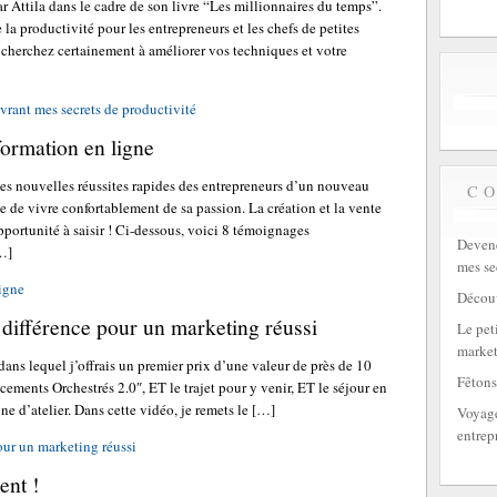
par Attila dans le cadre de son livre “Les millionnaires du temps”.
 la productivité pour les entrepreneurs et les chefs de petites
s cherchez certainement à améliorer vos techniques et votre
rant mes secrets de productivité
formation en ligne
es nouvelles réussites rapides des entrepreneurs d’un nouveau
C
le de vivre confortablement de sa passion. La création et la vente
pportunité à saisir ! Ci-dessous, voici 8 témoignages
Devene
[…]
mes se
ligne
Découv
la différence pour un marketing réussi
Le peti
market
dans lequel j’offrais un premier prix d’une valeur de près de 10
Fêtons
ements Orchestrés 2.0″, ET le trajet pour y venir, ET le séjour en
ine d’atelier. Dans cette vidéo, je remets le […]
Voyage
entrep
pour un marketing réussi
ent !