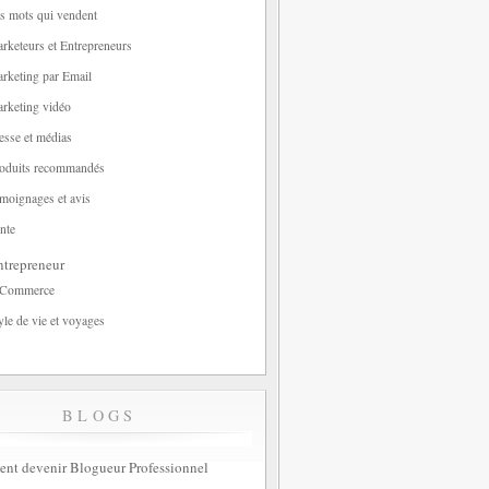
s mots qui vendent
rketeurs et Entrepreneurs
rketing par Email
rketing vidéo
esse et médias
oduits recommandés
moignages et avis
nte
trepreneur
-Commerce
yle de vie et voyages
BLOGS
t devenir Blogueur Professionnel