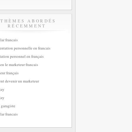
THÈMES ABORDÉS
RÉCEMMENT
lar francais
sentation personnelle en francais
tation personnel en français
ien le marketeur francais
eur français
t devenir un marketeur
jay
jay
 garagiste
lar francais