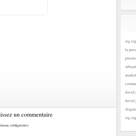
zig zig
la pre
presen
sébast
market
commen
david 
david 
slogan
aissez un commentaire
zig zig
énom (obligatoire)