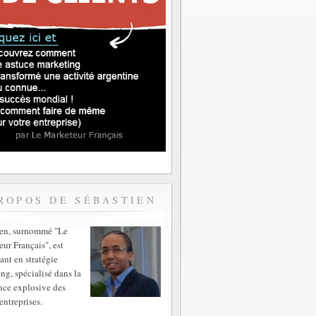
ROPOS DE SÉBASTIEN
ien, surnommé "Le
ur Français", est
ant en stratégie
ng, spécialisé dans la
nce explosive des
entreprises.