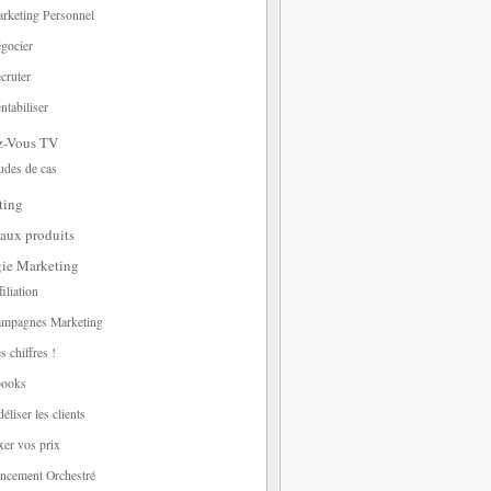
rketing Personnel
gocier
cruter
ntabiliser
z-Vous TV
udes de cas
ting
aux produits
gie Marketing
filiation
mpagnes Marketing
s chiffres !
ooks
déliser les clients
xer vos prix
ncement Orchestré