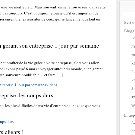
e une vie meilleure… Mais souvent, on se retrouve seul dans cette
 pas toujours. C’est pourquoi je pense qu’il est important de
brer ensemble les réussites de ceux qui se lancent et qui font un
Best o
Blogg
Bl
gérant son entreprise 1 jour par semaine
Fa
mo
 et profiter de la vie grâce à votre entreprise, alors vous allez
Ré
 moi avons passé 6 mois à voyager autour du monde, et en gérant
Ré
ir un souvenir inoubliable… et faire […]
Ré
treprise 1 jour par semaine (vidéo)
Si
reprise des coups durs
Tw
s les plus difficiles de ma vie d’entrepreneur ; et ce que vous
W
Entrep
ups durs
Ac
 clients !
En