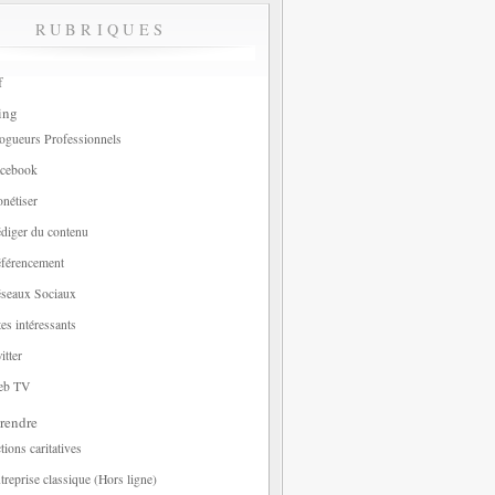
RUBRIQUES
f
ing
ogueurs Professionnels
cebook
nétiser
diger du contenu
férencement
seaux Sociaux
tes intéressants
itter
eb TV
rendre
tions caritatives
treprise classique (Hors ligne)