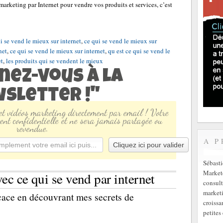
 marketing par Internet pour vendre vos produits et services, c’est
i se vend le mieux sur internet
,
ce qui se vend le mieux sur
net
,
ce qui se vend le mieux sur internet
,
qu est ce qui se vend le
et
,
les produits qui se vendent le mieux
nez-vous à la
sletter !"
 et vidéos marketing directement par email ! Votre
ent confidentielle et ne sera jamais partagée ou
revendue.
A P
Sébast
Markete
vec ce qui se vend par internet
consult
marketi
cace en découvrant mes secrets de
croissa
petites 