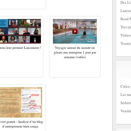
Des Li
Lancem
Read 
Travai
Virtuo
Yoann
tons leur premier Lancement !
Voyager autour du monde en
gérant son entreprise 1 jour par
semaine (vidéo)
Créez 
Les me
Séduir
Vendre
ivret gratuit : Analyse d’un blog
d’entrepreneur bien conçu