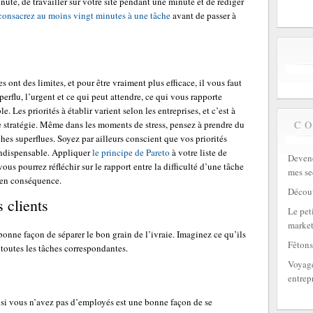
ute, de travailler sur votre site pendant une minute et de rédiger
consacrez au moins vingt minutes à une tâche
avant de passer à
s ont des limites, et pour être vraiment plus efficace, il vous faut
uperflu, l’urgent et ce qui peut attendre, ce qui vous rapporte
e. Les priorités à établir varient selon les entreprises, et c’est à
C
 stratégie. Même dans les moments de stress, pensez à prendre du
hes superflues. Soyez par ailleurs conscient que vos priorités
 indispensable. Appliquer
le principe de Pareto
à votre liste de
Devene
vous pourrez réfléchir sur le rapport entre la difficulté d’une tâche
mes se
s en conséquence.
Découv
 clients
Le peti
market
 bonne façon de séparer le bon grain de l’ivraie. Imaginez ce qu’ils
Fêtons
 toutes les tâches correspondantes.
Voyage
entrep
 si vous n’avez pas d’employés est une bonne façon de se