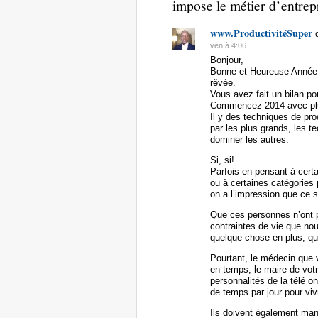
impose le métier d’entre
www.ProductivitéSuper
ven à 4:06
Bonjour,
Bonne et Heureuse Année 2
rêvée.
Vous avez fait un bilan p
Commencez 2014 avec plus
Il y des techniques de pr
par les plus grands, les t
dominer les autres.
Si, si!
Parfois en pensant à cert
ou à certaines catégories 
on a l’impression que ce
Que ces personnes n’ont
contraintes de vie que nou
quelque chose en plus, qu
Pourtant, le médecin que
en temps, le maire de vo
personnalités de la télé 
de temps par jour pour 
Ils doivent également man