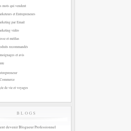
s mots qui vendent
rketeurs et Entrepreneurs
rketing par Email
rketing vidéo
esse et médias
oduits recommandés
moignages et avis
nte
trepreneur
-Commerce
yle de vie et voyages
BLOGS
t devenir Blogueur Professionnel