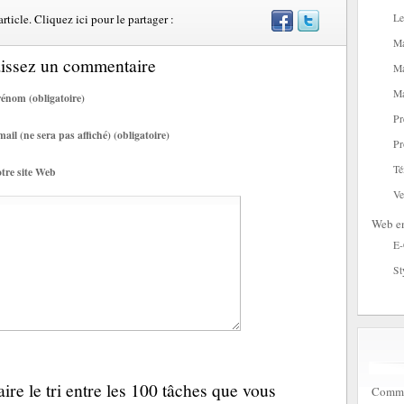
ticle. Cliquez ici pour le partager :
Le
Ma
aissez un commentaire
Ma
Ma
énom (obligatoire)
Pr
ail (ne sera pas affiché) (obligatoire)
Pr
Té
tre site Web
Ve
Web en
E
St
re le tri entre les 100 tâches que vous
Commen