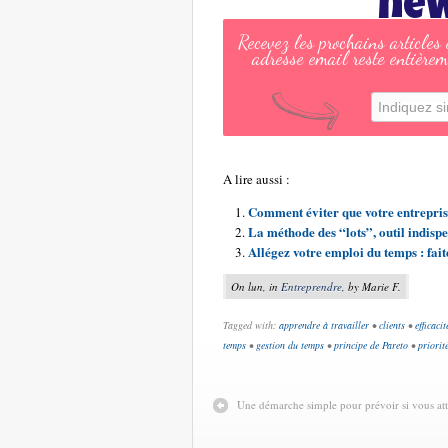
new
Recevez les prochains articles
adresse email reste entièrem
A lire aussi :
Comment éviter que votre entrepris
La méthode des “lots”, outil indisp
Allégez votre emploi du temps : faite
On lun, in
Entreprendre
, by Marie F.
Tagged with:
apprendre à travailler
•
clients
•
efficacit
temps
•
gestion du temps
•
principe de Pareto
•
priorit
Une démarche simple pour prévoir si vous att