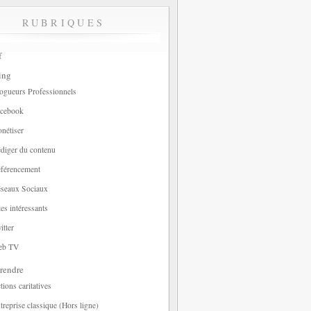
RUBRIQUES
f
ing
ogueurs Professionnels
cebook
nétiser
diger du contenu
férencement
seaux Sociaux
tes intéressants
itter
eb TV
rendre
tions caritatives
treprise classique (Hors ligne)