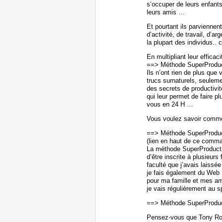
s’occuper de leurs enfants,
leurs amis …
Et pourtant ils parviennent
d’activité, de travail, d’a
la plupart des individus..
En multipliant leur efficaci
==> Méthode SuperProduc
Ils n’ont rien de plus que
trucs surnaturels, seuleme
des secrets de productivit
qui leur permet de faire p
vous en 24 H …
Vous voulez savoir comme
==> Méthode SuperProduc
(lien en haut de ce comma
La méthode SuperProducti
d’être inscrite à plusieurs
faculté que j’avais laiss
je fais également du Web 
pour ma famille et mes amis
je vais régulièrement au 
==> Méthode SuperProduc
Pensez-vous que Tony Robb