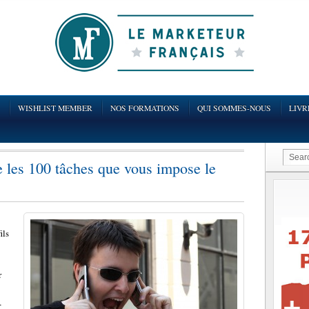
WISHLIST MEMBER
NOS FORMATIONS
QUI SOMMES-NOUS
LIVR
e les 100 tâches que vous impose le
ils
r
…