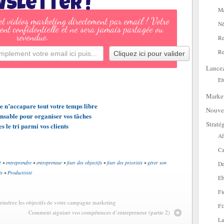
sletter !"
Ma
 et vidéos marketing directement par email ! Votre
Né
ent confidentielle et ne sera jamais partagée ou
revendue.
Re
Re
Lance
Et
Marke
e n’accapare tout votre temps libre
Nouve
ensable pour organiser vos tâches
Straté
s le tri parmi vos clients
Af
Ca
é
•
entreprendre
•
entrepreneur
•
fixer des objectifs
•
fixer des priorités
•
gérer son
De
és
•
Productivité
Eb
Fi
eindrez les objectifs de votre campagne marketing
Fi
Comment aiguiser vos compétences d’entrepreneur (partie 2)
La