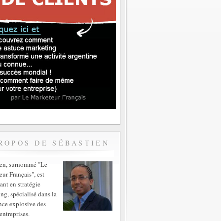
ROPOS DE SÉBASTIEN
ien, surnommé "Le
ur Français", est
ant en stratégie
ng, spécialisé dans la
nce explosive des
entreprises.