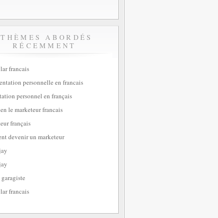
THÈMES ABORDÉS
RÉCEMMENT
lar francais
sentation personnelle en francais
tation personnel en français
ien le marketeur francais
eur français
t devenir un marketeur
jay
jay
 garagiste
lar francais