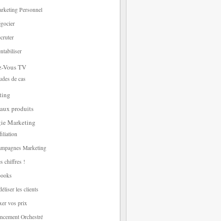
rketing Personnel
gocier
cruter
ntabiliser
z-Vous TV
udes de cas
ting
aux produits
gie Marketing
filiation
mpagnes Marketing
s chiffres !
ooks
déliser les clients
xer vos prix
ncement Orchestré