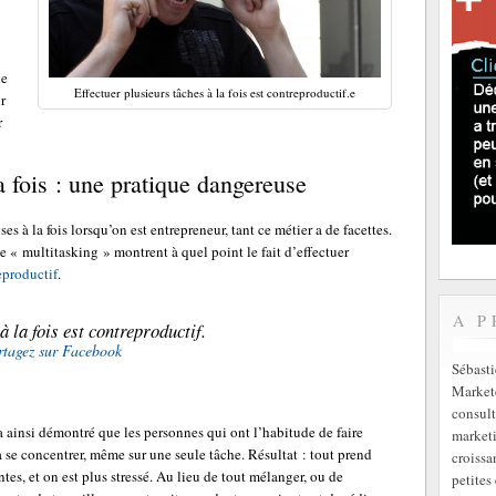
de
Effectuer plusieurs tâches à la fois est contreproductif.e
r
r
la fois : une pratique dangereuse
oses à la fois lorsqu’on est entrepreneur, tant ce métier a de facettes.
le « multitasking » montrent à quel point le fait d’effectuer
eproductif
.
A P
à la fois est contreproductif.
rtagez sur Facebook
Sébast
Markete
consult
a ainsi démontré que les personnes qui ont l’habitude de faire
marketi
 à se concentrer, même sur une seule tâche. Résultat : tout prend
croissa
ntes, et on est plus stressé. Au lieu de tout mélanger, ou de
petites 