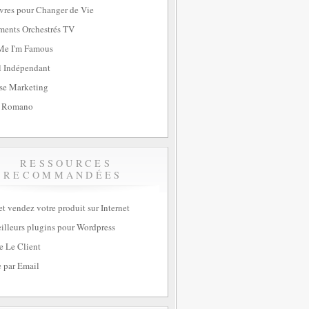
vres pour Changer de Vie
ents Orchestrés TV
Me I'm Famous
l Indépendant
se Marketing
 Romano
RESSOURCES
RECOMMANDÉES
et vendez votre produit sur Internet
illeurs plugins pour Wordpress
e Le Client
 par Email