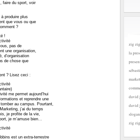
 faire du sport, voir
 à produire plus
rgent que vous ou que
 comment ?
té !
tivité
zig zig
 vous, pas de
nt une organisation,
la pre
é, d’organisation
lus de chose que
presen
sébast
nt ? Lisez ceci :
market
tivité
commen
ntaire)
vité me permet aujourd’hui
david 
 formations et reprendre une
ée tomber au campus. Pourtant,
david 
Marketing, j’ai du temps
slogan
, je profite de la vie,
sport, je m’amuse bien…
zig zig
tivité
ins est un extra-terrestre