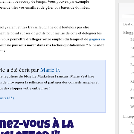
i prennent beaucoup de temps. Vous pouvez par exemple
era de trier vos emails et de gérer vos bases de données.
Best o
lyvalent et très travailleur, il ne doit toutefois pas être
Blogg
t le point sur ses objectifs pour mettre de côté et déléguer les
d’alléger votre emploi du temps
es vous permettra
et de
gagner en
Bl
our ne pas vous noyer dans vos tâches quotidiennes ?
N’hésitez
Fa
ous !
mo
Ré
cle a été écrit par
Marie F.
Ré
ce régulière du blog Le Marketeur Français, Marie s'est fixé
Ré
 de provoquer la réflexion et partager des conseils simples et
ur développer votre entreprise !
Si
osts (85)
Tw
W
Entrep
nez-vous à la
Ac
En