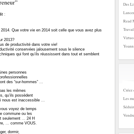
preneur”
Des Li
Lancem
dit :
Read 
Travai
014. Que votre vie en 2014 soit celle que vous avez plus
Virtuo
our 2013?
 de productivité dans votre vie!
Yoann
oductivité conservées jalousement sous le silence
echniques qui font qu’ils réussissent dans tout et semblent
aines personnes
professionnelles
 sont des “sur-hommes” …
Créez 
 pas les mêmes
s, qu’ils possèdent
Les me
i nous est inaccessible …
Séduir
 vous voyez de temps
tre commune ou les
Vendre
ont seulement … 24 H
vivre, … comme VOUS.
ger, dormir,