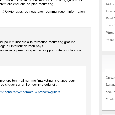
Des Li
 première ébauche de plan marketing.
Lancem
i à Olivier aussi de nous avoir communiquer l’information
Read 
Travai
Virtuo
Yoann
undi pour m’inscrire à la formation marketing gratuite.
yagé à l’intérieur de mon pays
nder si je peux ratraper cette opportunité pour la suite
:
Créez 
e reprendre ton mail nommé “marketing: 7 etapes pour
Les me
 de cliquer sur un lien comme celui-ci :
Séduir
lient.com/?aff=madmarsu&prenom=gilbert
Vendre