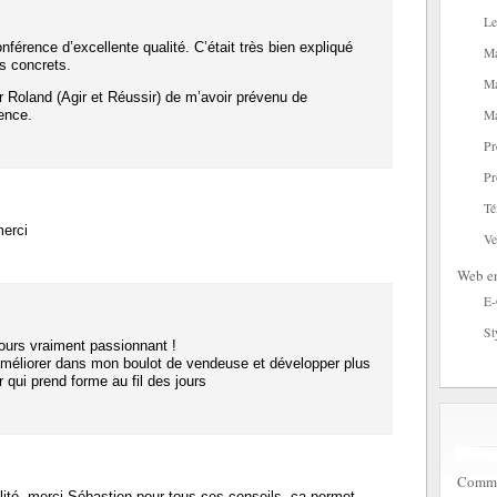
Le
férence d’excellente qualité. C’était très bien expliqué
Ma
s concrets.
Ma
r Roland (Agir et Réussir) de m’avoir prévenu de
rence.
Ma
Pr
Pr
Té
merci
Ve
Web en
E
St
ours vraiment passionnant !
’améliorer dans mon boulot de vendeuse et développer plus
r qui prend forme au fil des jours
Commen
ité, merci Sébastien pour tous ces conseils, ça permet