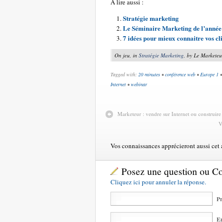
A lire aussi :
Stratégie marketing
Le Séminaire Marketing de l’année
7 idées pour mieux connaitre vos cli
On jeu, in
Stratégie Marketing
, by Le Marketeu
Tagged with:
20 minutes
•
conférence web
•
Europe 1
Internet
•
webinar
Marketeur : vendre sur Internet ou construire
V
Vos connaissances apprécieront aussi cet ar
Posez une question ou 
Cliquez ici pour annuler la réponse.
Pr
Em