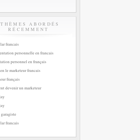
THÈMES ABORDÉS
RÉCEMMENT
lar francais
sentation personnelle en francais
tation personnel en français
ien le marketeur francais
eur français
t devenir un marketeur
jay
jay
 garagiste
lar francais