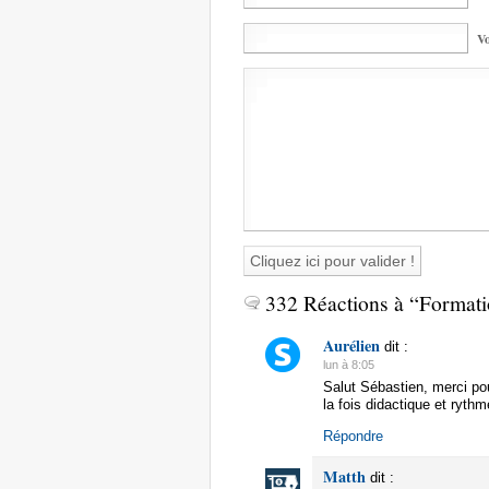
Vo
332 Réactions à “Formati
Aurélien
dit :
lun à 8:05
Salut Sébastien, merci pou
la fois didactique et rythm
Répondre
Matth
dit :