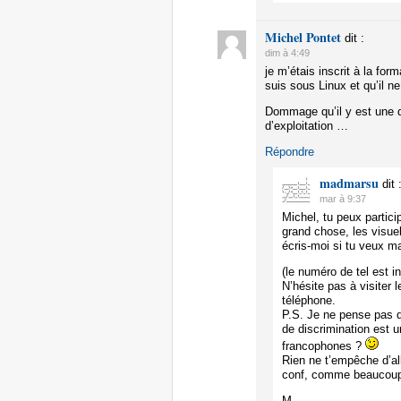
Michel Pontet
dit :
dim à 4:49
je m’étais inscrit à la f
suis sous Linux et qu’il 
Dommage qu’il y est une d
d’exploitation …
Répondre
madmarsu
dit 
mar à 9:37
Michel, tu peux partic
grand chose, les visue
écris-moi si tu veux ma
(le numéro de tel est i
N’hésite pas à visiter 
téléphone.
P.S. Je ne pense pas q
de discrimination est 
francophones ?
Rien ne t’empêche d’al
conf, comme beaucoup l
M.