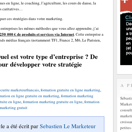
es en ligne, le coaching, l’agriculture, les cours de danse, la
ns caritatives…
uer ces stratégies dans votre marketing.
entreprises les mêmes méthodes que vous allez apprendre, j’ai
 250 000 € de produits et services via Internet
. Cette entreprise a
rands médias français (notamment TF1, France 2, M6, Le Parisien,
uel est votre type d’entreprise ? De
our développer votre stratégie
A P
ecurite marketeurfrancais
,
formation gratuite en ligne marketing
,
mation en ligne gratuite en marketing
,
formation marketing
Sébast
tuite en ligne
,
formation marketing gratuite en ligne
,
formation
Markete
marketing gratuit
consult
marketi
croissa
cle a été écrit par
Sebastien Le Marketeur
petites 