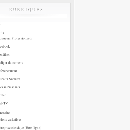
RUBRIQUES
f
ing
ogueurs Professionnels
cebook
nétiser
diger du contenu
férencement
seaux Sociaux
tes intéressants
itter
eb TV
rendre
tions caritatives
treprise classique (Hors ligne)