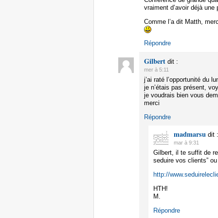
vraiment d’avoir déjà une
Comme l’a dit Matth, merc
Répondre
Gilbert
dit :
mer à 5:11
j’ai raté l’opportunité du l
je n’étais pas présent, vo
je voudrais bien vous dema
merci
Répondre
madmarsu
dit 
mar à 9:31
Gilbert, il te suffit d
seduire vos clients” ou
http://www.seduirelec
HTH!
M.
Répondre