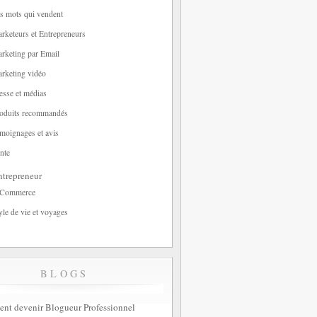
s mots qui vendent
rketeurs et Entrepreneurs
rketing par Email
rketing vidéo
esse et médias
oduits recommandés
moignages et avis
nte
trepreneur
-Commerce
yle de vie et voyages
BLOGS
t devenir Blogueur Professionnel