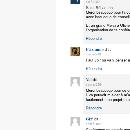
lun à 9:00
Salut Sébastien,
Merci beaucoup pour ta con
avec beaucoup de conseil
Et un grand Merci à Olivie
l’organisation de ta confé
Répondre
Priximmo
dit :
mar à 5:48
Faut voir on va y penser 
Répondre
Val
dit :
sam à 6:59
Merci beaucoup pour ce c
il va pouvoir m’aider à m
facilement mon projet futu
Répondre
Giz'
dit :
sam à 10:10
Conférence de grande qual