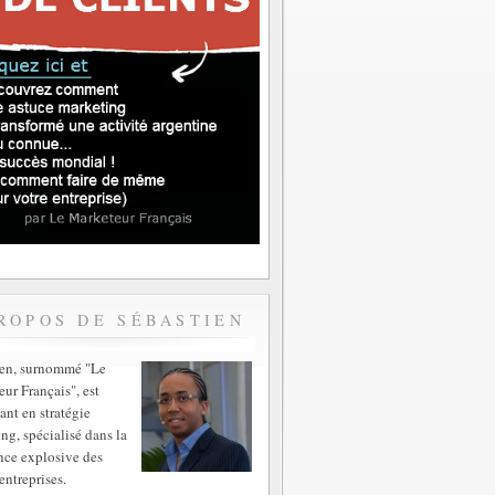
ROPOS DE SÉBASTIEN
ien, surnommé "Le
ur Français", est
ant en stratégie
ng, spécialisé dans la
nce explosive des
entreprises.