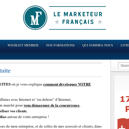
WISHLIST MEMBER
NOS FORMATIONS
QUI SOMMES-NOUS
LIVR
uite
TUITES
comment développer VOTRE
où je vous explique
aires avec Internet et “en-dehors” d’Internet,
vous démarquer de la concurrence
re marché pour
,
déliser vos clients
,
dias
autour de votre entreprise !
us de mon entreprise, et de celles de mes associés et clients, dans