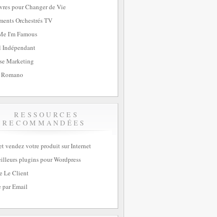
vres pour Changer de Vie
ents Orchestrés TV
Me I'm Famous
l Indépendant
se Marketing
 Romano
RESSOURCES
RECOMMANDÉES
et vendez votre produit sur Internet
illeurs plugins pour Wordpress
e Le Client
 par Email