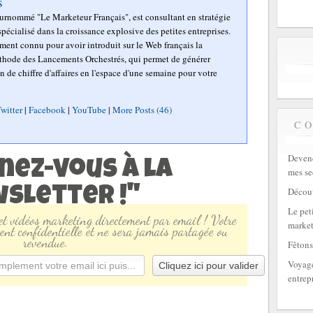
s
surnommé "Le Marketeur Français", est consultant en stratégie
pécialisé dans la croissance explosive des petites entreprises.
mment connu pour avoir introduit sur le Web français la
hode des Lancements Orchestrés, qui permet de générer
n de chiffre d'affaires en l'espace d'une semaine pour votre
witter
|
Facebook
|
YouTube
|
More Posts (46)
C
Devene
nez-vous à la
mes se
sletter !"
Découv
Le peti
 et vidéos marketing directement par email ! Votre
market
ent confidentielle et ne sera jamais partagée ou
revendue.
Fêtons
Voyage
entrep