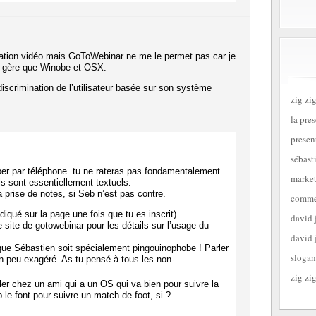
ormation vidéo mais GoToWebinar ne me le permet pas car je
ne gère que Winobe et OSX.
iscrimination de l’utilisateur basée sur son système
zig zig
la pre
presen
:
sébast
iper par téléphone. tu ne rateras pas fondamentalement
market
ls sont essentiellement textuels.
 prise de notes, si Seb n’est pas contre.
commen
ndiqué sur la page une fois que tu es inscrit)
david 
le site de gotowebinar pour les détails sur l’usage du
david 
ue Sébastien soit spécialement pingouinophobe ! Parler
slogan
un peu exagéré. As-tu pensé à tous les non-
zig zig
ler chez un ami qui a un OS qui va bien pour suivre la
e font pour suivre un match de foot, si ?