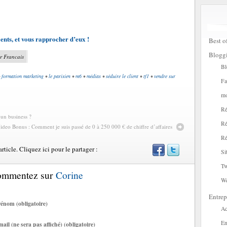
ents, et vous rapprocher d’eux !
Best o
Blogg
r Francais
Bl
•
formation marketing
•
le parisien
•
m6
•
médias
•
séduire le client
•
tf1
•
vendre sur
Fa
mo
Ré
 un business ?
Ré
ideo Bonus : Comment je suis passé de 0 à 250 000 € de chiffre d’affaires
Ré
ticle. Cliquez ici pour le partager :
Si
Tw
Commentez sur
Corine
W
Entrep
énom (obligatoire)
Ac
En
ail (ne sera pas affiché) (obligatoire)