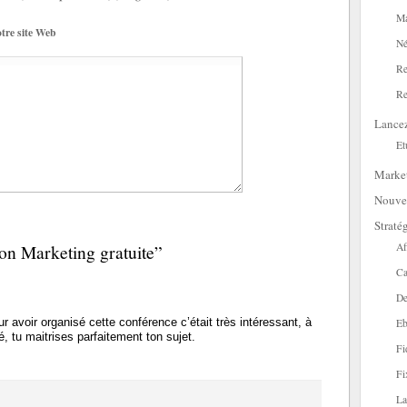
Ma
tre site Web
Né
Re
Re
Lance
Et
Marke
Nouve
Straté
on Marketing gratuite”
Af
Ca
De
r avoir organisé cette conférence c’était très intéressant, à
Eb
é, tu maitrises parfaitement ton sujet.
Fi
Fi
La