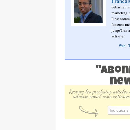
Francai
Sébastien, 
marketing, s
Il est nota
fameuse mét
jusqu'à un a
activité !
Web
|
T
"Abon
new
Recevez les prochains articles
adresse email reste entièrem