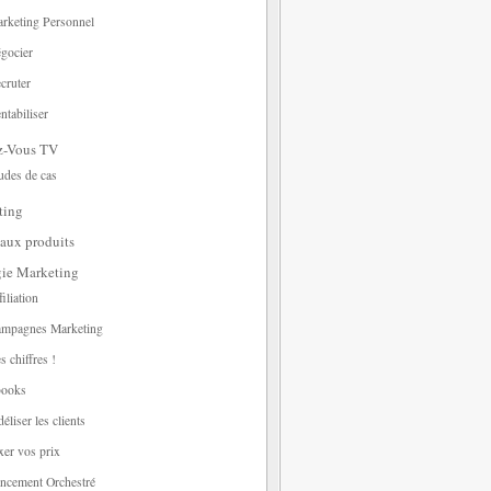
rketing Personnel
gocier
cruter
ntabiliser
z-Vous TV
udes de cas
ting
aux produits
gie Marketing
filiation
mpagnes Marketing
s chiffres !
ooks
déliser les clients
xer vos prix
ncement Orchestré