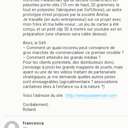
nommée Patateman, qui se décline notamment en
peluches porte-clés (10 cm de haut, 20 grammes, le
tout en polyester, fabriquées par Sol’Utions), un autre
prototype m’est proposé par la société Anima.
Je travaille (en auto-entrepreneur) sur ce projet avec
mon frère et ma belle-soeur ; un jeu de cartes a été
conçu, et un petit clip 3D à mettre sur youtube est en
préparation (une chanson sera calée dessus).
Alors, le Défi :
– Comment un quasi-inconnu peut convaincre de
gros marchés de commercialiser ce premier modèle ?
– Comment atteindre les grands médias ?
Pour les clients potentiels, des distributeurs donc,
j’envisage à priori les grands magasins de jouets, mais
ayant vu une de tes vidéos traitant de partenariats
stratégiques, je me demande quelles autres pistes
sont envisageables (agroalimentaire ? associations
caritatives liées à l’enfance ou à la nature ?)
Voici l’adresse du site :
http://www.patateman.com
Cordialement,
Roland
francesca
jeu