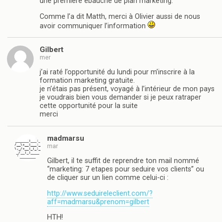
une première ébauche de plan marketing.
Comme l’a dit Matth, merci à Olivier aussi de nous
avoir communiquer l’information
Gilbert
mer
j’ai raté l’opportunité du lundi pour m’inscrire à la
formation marketing gratuite.
je n’étais pas présent, voyagé à l’intérieur de mon pays
je voudrais bien vous demander si je peux ratraper
cette opportunité pour la suite
merci
madmarsu
mar
Gilbert, il te suffit de reprendre ton mail nommé
“marketing: 7 etapes pour seduire vos clients” ou
de cliquer sur un lien comme celui-ci :
http://www.seduireleclient.com/?
aff=madmarsu&prenom=gilbert
HTH!