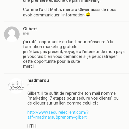
une première ébauche de plan marketing.
Comme l’a dit Matth, merci à Olivier aussi de nous
avoir communiquer l’information
Gilbert
mer
j’ai raté l’opportunité du lundi pour m’inscrire à la
formation marketing gratuite.
je n’étais pas présent, voyagé à l’intérieur de mon pays
je voudrais bien vous demander si je peux ratraper
cette opportunité pour la suite
merci
madmarsu
mar
Gilbert, il te suffit de reprendre ton mail nommé
“marketing: 7 etapes pour seduire vos clients” ou
de cliquer sur un lien comme celui-ci :
http://www.seduireleclient.com/?
aff=madmarsu&prenom=gilbert
HTH!