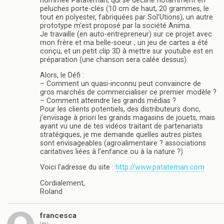
nommée Patateman, qui se décline notamment en
peluches porte-clés (10 cm de haut, 20 grammes, le
tout en polyester, fabriquées par Sol’Utions), un autre
prototype m’est proposé par la société Anima.
Je travaille (en auto-entrepreneur) sur ce projet avec
mon frère et ma belle-soeur ; un jeu de cartes a été
conçu, et un petit clip 3D à mettre sur youtube est en
préparation (une chanson sera calée dessus).
Alors, le Défi :
– Comment un quasi-inconnu peut convaincre de
gros marchés de commercialiser ce premier modèle ?
– Comment atteindre les grands médias ?
Pour les clients potentiels, des distributeurs donc,
j’envisage à priori les grands magasins de jouets, mais
ayant vu une de tes vidéos traitant de partenariats
stratégiques, je me demande quelles autres pistes
sont envisageables (agroalimentaire ? associations
caritatives liées à l’enfance ou à la nature ?)
Voici l’adresse du site :
http://www.patateman.com
Cordialement,
Roland
francesca
jeu