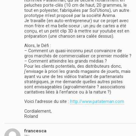
nommée Patateman, qui se décline notamment en
peluches porte-clés (10 cm de haut, 20 grammes, le
tout en polyester, fabriquées par Sol’Utions), un autre
prototype m’est proposé par la société Anima.
Je travaille (en auto-entrepreneur) sur ce projet avec
mon frère et ma belle-soeur ; un jeu de cartes a été
conçu, et un petit clip 3D à mettre sur youtube est en
préparation (une chanson sera calée dessus).
Alors, le Défi :
– Comment un quasi-inconnu peut convaincre de
gros marchés de commercialiser ce premier modèle ?
– Comment atteindre les grands médias ?
Pour les clients potentiels, des distributeurs donc,
j’envisage à priori les grands magasins de jouets, mais
ayant vu une de tes vidéos traitant de partenariats
stratégiques, je me demande quelles autres pistes
sont envisageables (agroalimentaire ? associations
caritatives liées à l’enfance ou à la nature ?)
Voici l’adresse du site :
http://www.patateman.com
Cordialement,
Roland
francesca
jeu