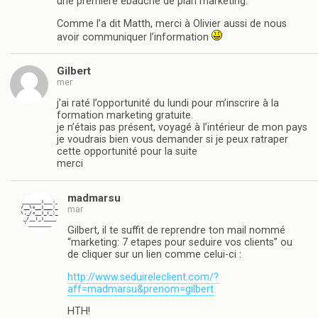
une première ébauche de plan marketing.
Comme l’a dit Matth, merci à Olivier aussi de nous
avoir communiquer l’information
Gilbert
mer
j’ai raté l’opportunité du lundi pour m’inscrire à la
formation marketing gratuite.
je n’étais pas présent, voyagé à l’intérieur de mon pays
je voudrais bien vous demander si je peux ratraper
cette opportunité pour la suite
merci
madmarsu
mar
Gilbert, il te suffit de reprendre ton mail nommé
“marketing: 7 etapes pour seduire vos clients” ou
de cliquer sur un lien comme celui-ci :
http://www.seduireleclient.com/?
aff=madmarsu&prenom=gilbert
HTH!