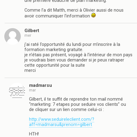
une première ébauche de plan marketing.
Comme l’a dit Matth, merci à Olivier aussi de nous
avoir communiquer l’information
Gilbert
mer
j’ai raté l’opportunité du lundi pour m’inscrire à la
formation marketing gratuite.
je n’étais pas présent, voyagé à l’intérieur de mon pays
je voudrais bien vous demander si je peux ratraper
cette opportunité pour la suite
merci
madmarsu
mar
Gilbert, il te suffit de reprendre ton mail nommé
“marketing: 7 etapes pour seduire vos clients” ou
de cliquer sur un lien comme celui-ci :
http://www.seduireleclient.com/?
aff=madmarsu&prenom=gilbert
HTH!