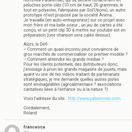
nommée Patateman, qui se décline notamment en
peluches porte-clés (10 cm de haut, 20 grammes, le
tout en polyester, fabriquées par Sol’Utions), un autre
prototype m’est proposé par la société Anima.
Je travaille (en auto-entrepreneur) sur ce projet avec
mon frère et ma belle-soeur ; un jeu de cartes a été
conçu, et un petit clip 3D à mettre sur youtube est en
préparation (une chanson sera calée dessus).
Alors, le Défi :
– Comment un quasi-inconnu peut convaincre de
gros marchés de commercialiser ce premier modèle ?
– Comment atteindre les grands médias ?
Pour les clients potentiels, des distributeurs donc,
j’envisage à priori les grands magasins de jouets, mais
ayant vu une de tes vidéos traitant de partenariats
stratégiques, je me demande quelles autres pistes
sont envisageables (agroalimentaire ? associations
caritatives liées à l’enfance ou à la nature ?)
Voici l’adresse du site :
http://www.patateman.com
Cordialement,
Roland
francesca
jeu