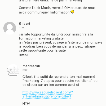
une première ébauche de plan marketing.
Comme l’a dit Matth, merci à Olivier aussi de nous
avoir communiquer l’information
Gilbert
mer
j’ai raté l’opportunité du lundi pour m’inscrire à la
formation marketing gratuite.
je n’étais pas présent, voyagé à l’intérieur de mon pays
je voudrais bien vous demander si je peux ratraper
cette opportunité pour la suite
merci
madmarsu
mar
Gilbert, il te suffit de reprendre ton mail nommé
“marketing: 7 etapes pour seduire vos clients” ou
de cliquer sur un lien comme celui-ci :
http://www.seduireleclient.com/?
aff=madmarsu&prenom=gilbert
HTH!