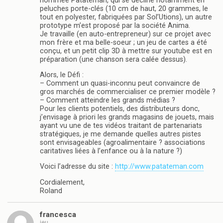
nommée Patateman, qui se décline notamment en
peluches porte-clés (10 cm de haut, 20 grammes, le
tout en polyester, fabriquées par Sol’Utions), un autre
prototype m’est proposé par la société Anima.
Je travaille (en auto-entrepreneur) sur ce projet avec
mon frère et ma belle-soeur ; un jeu de cartes a été
conçu, et un petit clip 3D à mettre sur youtube est en
préparation (une chanson sera calée dessus).
Alors, le Défi :
– Comment un quasi-inconnu peut convaincre de
gros marchés de commercialiser ce premier modèle ?
– Comment atteindre les grands médias ?
Pour les clients potentiels, des distributeurs donc,
j’envisage à priori les grands magasins de jouets, mais
ayant vu une de tes vidéos traitant de partenariats
stratégiques, je me demande quelles autres pistes
sont envisageables (agroalimentaire ? associations
caritatives liées à l’enfance ou à la nature ?)
Voici l’adresse du site :
http://www.patateman.com
Cordialement,
Roland
francesca
jeu