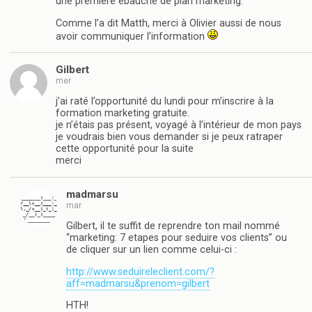
une première ébauche de plan marketing.
Comme l’a dit Matth, merci à Olivier aussi de nous
avoir communiquer l’information
Gilbert
mer
j’ai raté l’opportunité du lundi pour m’inscrire à la
formation marketing gratuite.
je n’étais pas présent, voyagé à l’intérieur de mon pays
je voudrais bien vous demander si je peux ratraper
cette opportunité pour la suite
merci
madmarsu
mar
Gilbert, il te suffit de reprendre ton mail nommé
“marketing: 7 etapes pour seduire vos clients” ou
de cliquer sur un lien comme celui-ci :
http://www.seduireleclient.com/?
aff=madmarsu&prenom=gilbert
HTH!