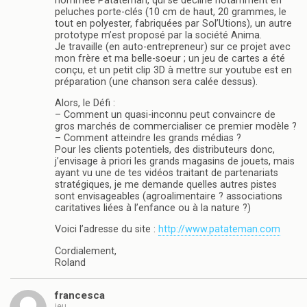
nommée Patateman, qui se décline notamment en
peluches porte-clés (10 cm de haut, 20 grammes, le
tout en polyester, fabriquées par Sol’Utions), un autre
prototype m’est proposé par la société Anima.
Je travaille (en auto-entrepreneur) sur ce projet avec
mon frère et ma belle-soeur ; un jeu de cartes a été
conçu, et un petit clip 3D à mettre sur youtube est en
préparation (une chanson sera calée dessus).
Alors, le Défi :
– Comment un quasi-inconnu peut convaincre de
gros marchés de commercialiser ce premier modèle ?
– Comment atteindre les grands médias ?
Pour les clients potentiels, des distributeurs donc,
j’envisage à priori les grands magasins de jouets, mais
ayant vu une de tes vidéos traitant de partenariats
stratégiques, je me demande quelles autres pistes
sont envisageables (agroalimentaire ? associations
caritatives liées à l’enfance ou à la nature ?)
Voici l’adresse du site :
http://www.patateman.com
Cordialement,
Roland
francesca
jeu