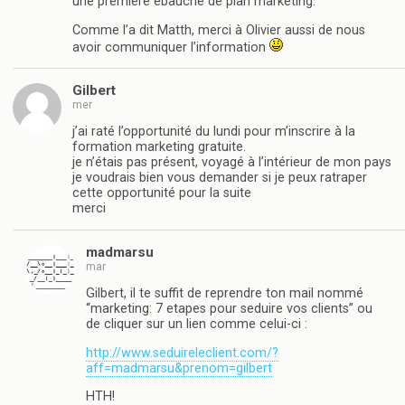
une première ébauche de plan marketing.
Comme l’a dit Matth, merci à Olivier aussi de nous
avoir communiquer l’information
Gilbert
mer
j’ai raté l’opportunité du lundi pour m’inscrire à la
formation marketing gratuite.
je n’étais pas présent, voyagé à l’intérieur de mon pays
je voudrais bien vous demander si je peux ratraper
cette opportunité pour la suite
merci
madmarsu
mar
Gilbert, il te suffit de reprendre ton mail nommé
“marketing: 7 etapes pour seduire vos clients” ou
de cliquer sur un lien comme celui-ci :
http://www.seduireleclient.com/?
aff=madmarsu&prenom=gilbert
HTH!