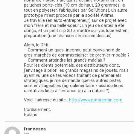
nommée Patateman, qui se décline notamment en
peluches porte-clés (10 cm de haut, 20 grammes, le
tout en polyester, fabriquées par Sol’Utions), un autre
prototype m’est proposé par la société Anima.
Je travaille (en auto-entrepreneur) sur ce projet avec
mon frère et ma belle-soeur ; un jeu de cartes a été
conçu, et un petit clip 3D à mettre sur youtube est en
préparation (une chanson sera calée dessus).
Alors, le Défi :
– Comment un quasi-inconnu peut convaincre de
gros marchés de commercialiser ce premier modèle ?
– Comment atteindre les grands médias ?
Pour les clients potentiels, des distributeurs donc,
j’envisage à priori les grands magasins de jouets, mais
ayant vu une de tes vidéos traitant de partenariats
stratégiques, je me demande quelles autres pistes
sont envisageables (agroalimentaire ? associations
caritatives liées à l’enfance ou à la nature ?)
Voici l’adresse du site :
http://www.patateman.com
Cordialement,
Roland
francesca
jeu