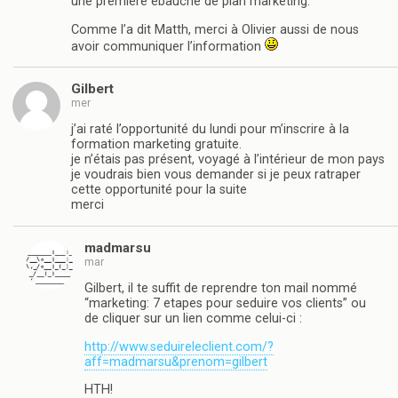
une première ébauche de plan marketing.
Comme l’a dit Matth, merci à Olivier aussi de nous
avoir communiquer l’information
Gilbert
mer
j’ai raté l’opportunité du lundi pour m’inscrire à la
formation marketing gratuite.
je n’étais pas présent, voyagé à l’intérieur de mon pays
je voudrais bien vous demander si je peux ratraper
cette opportunité pour la suite
merci
madmarsu
mar
Gilbert, il te suffit de reprendre ton mail nommé
“marketing: 7 etapes pour seduire vos clients” ou
de cliquer sur un lien comme celui-ci :
http://www.seduireleclient.com/?
aff=madmarsu&prenom=gilbert
HTH!