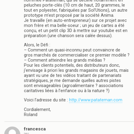
nommée Patateman, qui se décline notamment en
peluches porte-clés (10 cm de haut, 20 grammes, le
tout en polyester, fabriquées par Sol’Utions), un autre
prototype m’est proposé par la société Anima.
Je travaille (en auto-entrepreneur) sur ce projet avec
mon frère et ma belle-soeur ; un jeu de cartes a été
conçu, et un petit clip 3D à mettre sur youtube est en
préparation (une chanson sera calée dessus).
Alors, le Défi :
– Comment un quasi-inconnu peut convaincre de
gros marchés de commercialiser ce premier modèle ?
– Comment atteindre les grands médias ?
Pour les clients potentiels, des distributeurs donc,
j’envisage à priori les grands magasins de jouets, mais
ayant vu une de tes vidéos traitant de partenariats
stratégiques, je me demande quelles autres pistes
sont envisageables (agroalimentaire ? associations
caritatives liées à l’enfance ou à la nature ?)
Voici l’adresse du site :
http://www.patateman.com
Cordialement,
Roland
francesca
jeu