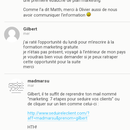
une première ébauche de plan marketing.
Comme l’a dit Matth, merci à Olivier aussi de nous
avoir communiquer l’information
Gilbert
mer
j’ai raté l’opportunité du lundi pour m’inscrire à la
formation marketing gratuite.
je n’étais pas présent, voyagé à l’intérieur de mon pays
je voudrais bien vous demander si je peux ratraper
cette opportunité pour la suite
merci
madmarsu
mar
Gilbert, il te suffit de reprendre ton mail nommé
“marketing: 7 etapes pour seduire vos clients” ou
de cliquer sur un lien comme celui-ci :
http://www.seduireleclient.com/?
aff=madmarsu&prenom=gilbert
HTH!