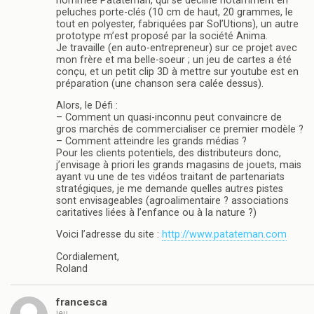
nommée Patateman, qui se décline notamment en
peluches porte-clés (10 cm de haut, 20 grammes, le
tout en polyester, fabriquées par Sol’Utions), un autre
prototype m’est proposé par la société Anima.
Je travaille (en auto-entrepreneur) sur ce projet avec
mon frère et ma belle-soeur ; un jeu de cartes a été
conçu, et un petit clip 3D à mettre sur youtube est en
préparation (une chanson sera calée dessus).
Alors, le Défi :
– Comment un quasi-inconnu peut convaincre de
gros marchés de commercialiser ce premier modèle ?
– Comment atteindre les grands médias ?
Pour les clients potentiels, des distributeurs donc,
j’envisage à priori les grands magasins de jouets, mais
ayant vu une de tes vidéos traitant de partenariats
stratégiques, je me demande quelles autres pistes
sont envisageables (agroalimentaire ? associations
caritatives liées à l’enfance ou à la nature ?)
Voici l’adresse du site :
http://www.patateman.com
Cordialement,
Roland
francesca
jeu