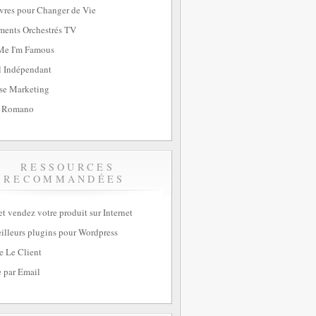
vres pour Changer de Vie
ents Orchestrés TV
Me I'm Famous
l Indépendant
se Marketing
 Romano
RESSOURCES
RECOMMANDÉES
et vendez votre produit sur Internet
illeurs plugins pour Wordpress
e Le Client
 par Email