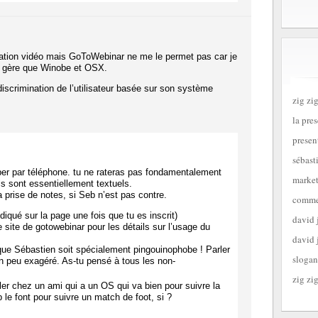
ormation vidéo mais GoToWebinar ne me le permet pas car je
ne gère que Winobe et OSX.
iscrimination de l’utilisateur basée sur son système
zig zig
la pre
presen
:
sébast
iper par téléphone. tu ne rateras pas fondamentalement
market
ls sont essentiellement textuels.
 prise de notes, si Seb n’est pas contre.
commen
ndiqué sur la page une fois que tu es inscrit)
david 
le site de gotowebinar pour les détails sur l’usage du
david 
ue Sébastien soit spécialement pingouinophobe ! Parler
slogan
un peu exagéré. As-tu pensé à tous les non-
zig zig
ler chez un ami qui a un OS qui va bien pour suivre la
e font pour suivre un match de foot, si ?