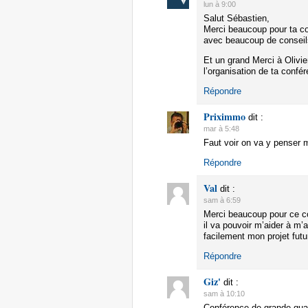
lun à 9:00
Salut Sébastien,
Merci beaucoup pour ta con
avec beaucoup de conseil
Et un grand Merci à Olivie
l’organisation de ta confé
Répondre
Priximmo
dit :
mar à 5:48
Faut voir on va y penser 
Répondre
Val
dit :
sam à 6:59
Merci beaucoup pour ce c
il va pouvoir m’aider à m
facilement mon projet futu
Répondre
Giz'
dit :
sam à 10:10
Conférence de grande qual