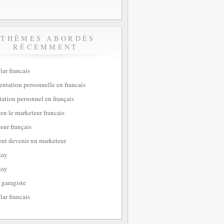
THÈMES ABORDÉS
RÉCEMMENT
lar francais
sentation personnelle en francais
tation personnel en français
ien le marketeur francais
eur français
t devenir un marketeur
jay
jay
 garagiste
lar francais