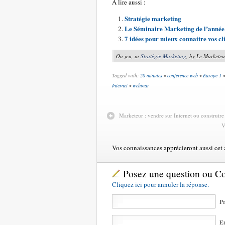
A lire aussi :
Stratégie marketing
Le Séminaire Marketing de l’année
7 idées pour mieux connaitre vos cli
On jeu, in
Stratégie Marketing
, by Le Marketeu
Tagged with:
20 minutes
•
conférence web
•
Europe 1
Internet
•
webinar
Marketeur : vendre sur Internet ou construire
V
Vos connaissances apprécieront aussi cet ar
Posez une question ou 
Cliquez ici pour annuler la réponse.
Pr
Em