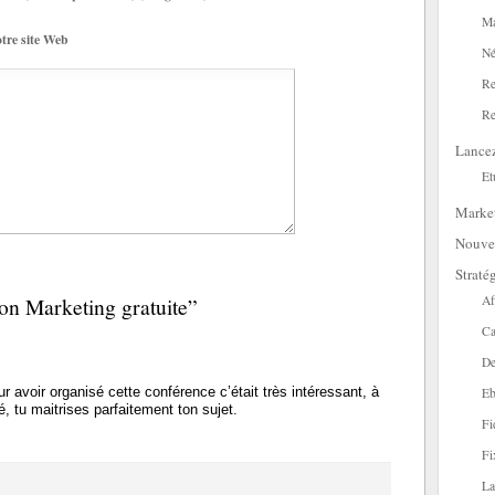
Ma
tre site Web
Né
Re
Re
Lance
Et
Marke
Nouve
Straté
on Marketing gratuite”
Af
Ca
De
r avoir organisé cette conférence c’était très intéressant, à
Eb
é, tu maitrises parfaitement ton sujet.
Fi
Fi
La