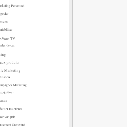
rketing Personnel
gocier
cruter
ntabiliser
z-Vous TV
udes de cas
ting
aux produits
gie Marketing
filiation
mpagnes Marketing
s chiffres !
ooks
déliser les clients
xer vos prix
ncement Orchestré