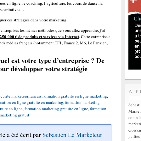
es en ligne, le coaching, l’agriculture, les cours de danse, la
ns caritatives…
uer ces stratégies dans votre marketing.
entreprises les mêmes méthodes que vous allez apprendre, j’ai
 250 000 € de produits et services via Internet
. Cette entreprise a
rands médias français (notamment TF1, France 2, M6, Le Parisien,
uel est votre type d’entreprise ? De
our développer votre stratégie
A P
ecurite marketeurfrancais
,
formation gratuite en ligne marketing
,
mation en ligne gratuite en marketing
,
formation marketing
Sébast
tuite en ligne
,
formation marketing gratuite en ligne
,
formation
Markete
marketing gratuit
consult
marketi
croissa
cle a été écrit par
Sebastien Le Marketeur
petites 