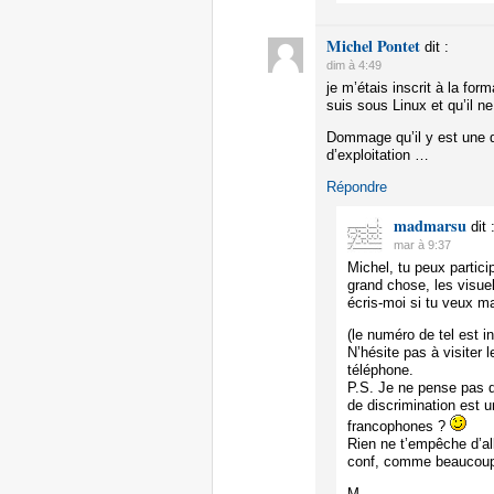
Michel Pontet
dit :
dim à 4:49
je m’étais inscrit à la f
suis sous Linux et qu’il 
Dommage qu’il y est une d
d’exploitation …
Répondre
madmarsu
dit 
mar à 9:37
Michel, tu peux partic
grand chose, les visue
écris-moi si tu veux ma
(le numéro de tel est i
N’hésite pas à visiter 
téléphone.
P.S. Je ne pense pas q
de discrimination est 
francophones ?
Rien ne t’empêche d’al
conf, comme beaucoup l
M.