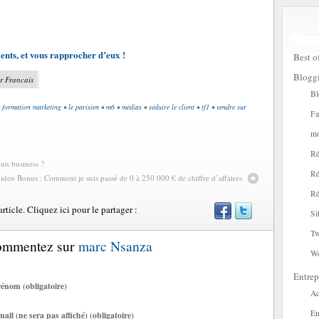
ents, et vous rapprocher d’eux !
Best o
Blogg
r Francais
Bl
•
formation marketing
•
le parisien
•
m6
•
médias
•
séduire le client
•
tf1
•
vendre sur
Fa
mo
Ré
 un business ?
Ré
ideo Bonus : Comment je suis passé de 0 à 250 000 € de chiffre d’affaires
Ré
ticle. Cliquez ici pour le partager :
Si
Tw
Commentez sur
marc Nsanza
W
Entrep
énom (obligatoire)
Ac
En
ail (ne sera pas affiché) (obligatoire)