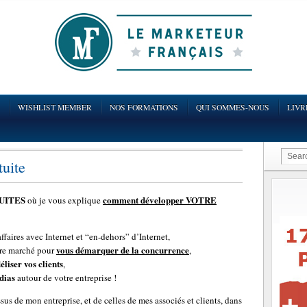
WISHLIST MEMBER
NOS FORMATIONS
QUI SOMMES-NOUS
LIVR
uite
TUITES
comment développer VOTRE
où je vous explique
aires avec Internet et “en-dehors” d’Internet,
vous démarquer de la concurrence
re marché pour
,
déliser vos clients
,
dias
autour de votre entreprise !
us de mon entreprise, et de celles de mes associés et clients, dans