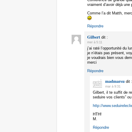
vraiment d’avoir déjà une
Comme l’a dit Matth, merc
Répondre
Gilbert
dit :
mer à 5:11
j’ai raté l’opportunité du l
je n’étais pas présent, vo
je voudrais bien vous dema
merci
Répondre
madmarsu
dit 
mar à 9:31
Gilbert, il te suffit d
seduire vos clients” ou
http://www.seduirelec
HTH!
M.
Répondre