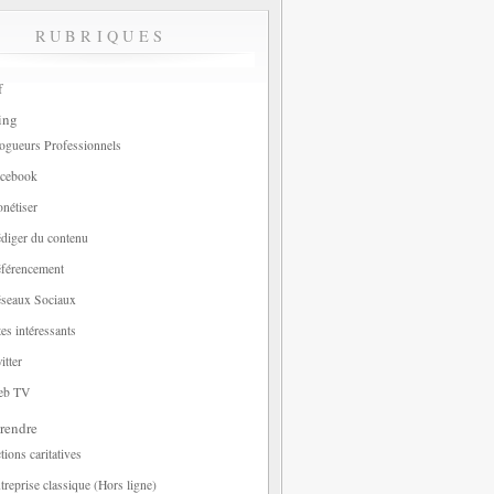
RUBRIQUES
f
ing
ogueurs Professionnels
cebook
nétiser
diger du contenu
férencement
seaux Sociaux
tes intéressants
itter
eb TV
rendre
tions caritatives
treprise classique (Hors ligne)