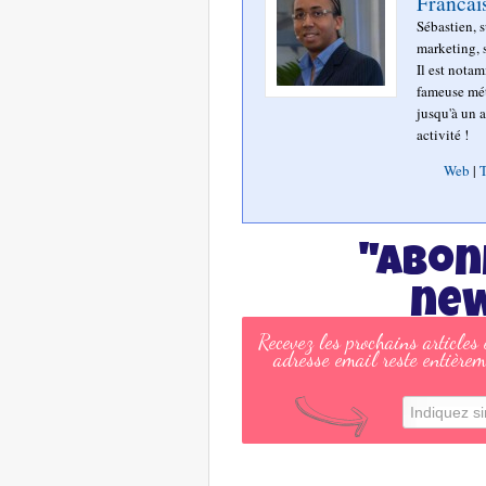
Francai
Sébastien, 
marketing, s
Il est nota
fameuse mét
jusqu'à un a
activité !
Web
|
T
"Abon
new
Recevez les prochains articles
adresse email reste entièrem