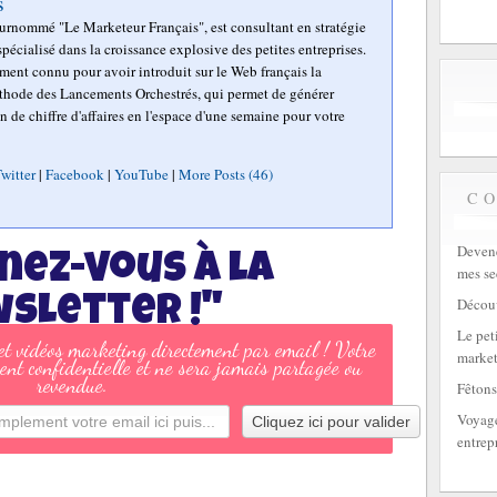
s
surnommé "Le Marketeur Français", est consultant en stratégie
pécialisé dans la croissance explosive des petites entreprises.
mment connu pour avoir introduit sur le Web français la
hode des Lancements Orchestrés, qui permet de générer
n de chiffre d'affaires en l'espace d'une semaine pour votre
witter
|
Facebook
|
YouTube
|
More Posts (46)
C
Devene
nez-vous à la
mes se
sletter !"
Découv
Le peti
 et vidéos marketing directement par email ! Votre
market
ent confidentielle et ne sera jamais partagée ou
revendue.
Fêtons
Voyage
entrep