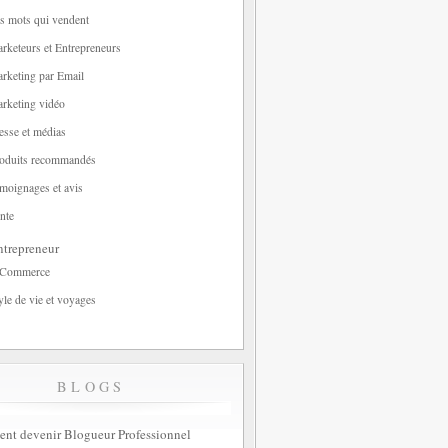
s mots qui vendent
rketeurs et Entrepreneurs
rketing par Email
rketing vidéo
esse et médias
oduits recommandés
moignages et avis
nte
trepreneur
-Commerce
yle de vie et voyages
BLOGS
t devenir Blogueur Professionnel