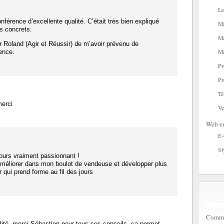
Le
férence d’excellente qualité. C’était très bien expliqué
Ma
s concrets.
Ma
r Roland (Agir et Réussir) de m’avoir prévenu de
rence.
Ma
Pr
Pr
Té
merci
Ve
Web en
E
St
ours vraiment passionnant !
’améliorer dans mon boulot de vendeuse et développer plus
r qui prend forme au fil des jours
Commen
ité, merci Sébastien pour tous ces conseils, ça permet