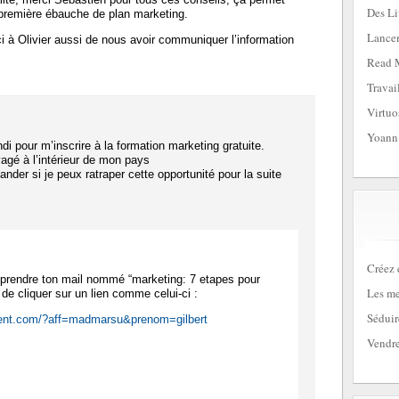
Des Li
 première ébauche de plan marketing.
Lancem
i à Olivier aussi de nous avoir communiquer l’information
Read 
Travai
Virtuo
Yoann
undi pour m’inscrire à la formation marketing gratuite.
yagé à l’intérieur de mon pays
nder si je peux ratraper cette opportunité pour la suite
:
Créez 
e reprendre ton mail nommé “marketing: 7 etapes pour
Les me
 de cliquer sur un lien comme celui-ci :
Séduir
lient.com/?aff=madmarsu&prenom=gilbert
Vendre