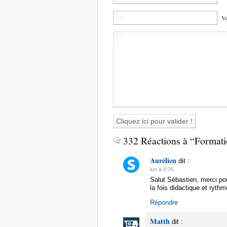
Vo
332 Réactions à “Formati
Aurélien
dit :
lun à 8:05
Salut Sébastien, merci pou
la fois didactique et rythm
Répondre
Matth
dit :