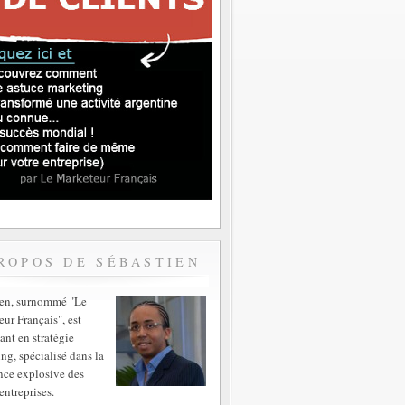
ROPOS DE SÉBASTIEN
ien, surnommé "Le
ur Français", est
ant en stratégie
ng, spécialisé dans la
nce explosive des
entreprises.