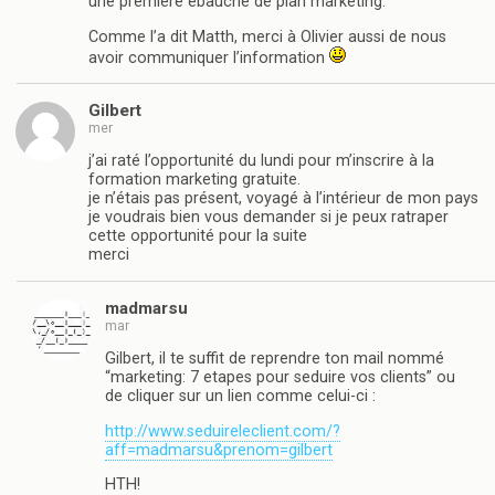
une première ébauche de plan marketing.
Comme l’a dit Matth, merci à Olivier aussi de nous
avoir communiquer l’information
Gilbert
mer
j’ai raté l’opportunité du lundi pour m’inscrire à la
formation marketing gratuite.
je n’étais pas présent, voyagé à l’intérieur de mon pays
je voudrais bien vous demander si je peux ratraper
cette opportunité pour la suite
merci
madmarsu
mar
Gilbert, il te suffit de reprendre ton mail nommé
“marketing: 7 etapes pour seduire vos clients” ou
de cliquer sur un lien comme celui-ci :
http://www.seduireleclient.com/?
aff=madmarsu&prenom=gilbert
HTH!