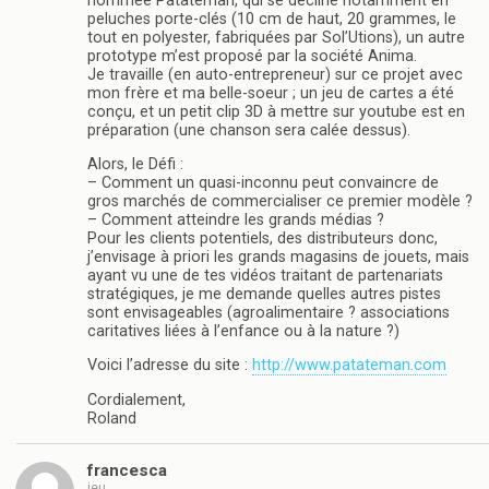
nommée Patateman, qui se décline notamment en
peluches porte-clés (10 cm de haut, 20 grammes, le
tout en polyester, fabriquées par Sol’Utions), un autre
prototype m’est proposé par la société Anima.
Je travaille (en auto-entrepreneur) sur ce projet avec
mon frère et ma belle-soeur ; un jeu de cartes a été
conçu, et un petit clip 3D à mettre sur youtube est en
préparation (une chanson sera calée dessus).
Alors, le Défi :
– Comment un quasi-inconnu peut convaincre de
gros marchés de commercialiser ce premier modèle ?
– Comment atteindre les grands médias ?
Pour les clients potentiels, des distributeurs donc,
j’envisage à priori les grands magasins de jouets, mais
ayant vu une de tes vidéos traitant de partenariats
stratégiques, je me demande quelles autres pistes
sont envisageables (agroalimentaire ? associations
caritatives liées à l’enfance ou à la nature ?)
Voici l’adresse du site :
http://www.patateman.com
Cordialement,
Roland
francesca
jeu