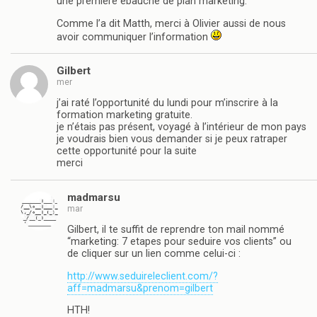
une première ébauche de plan marketing.
Comme l’a dit Matth, merci à Olivier aussi de nous
avoir communiquer l’information
Gilbert
mer
j’ai raté l’opportunité du lundi pour m’inscrire à la
formation marketing gratuite.
je n’étais pas présent, voyagé à l’intérieur de mon pays
je voudrais bien vous demander si je peux ratraper
cette opportunité pour la suite
merci
madmarsu
mar
Gilbert, il te suffit de reprendre ton mail nommé
“marketing: 7 etapes pour seduire vos clients” ou
de cliquer sur un lien comme celui-ci :
http://www.seduireleclient.com/?
aff=madmarsu&prenom=gilbert
HTH!