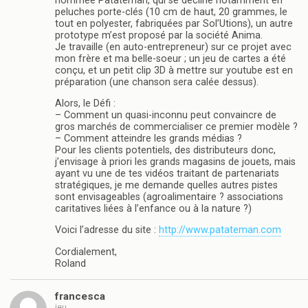
nommée Patateman, qui se décline notamment en
peluches porte-clés (10 cm de haut, 20 grammes, le
tout en polyester, fabriquées par Sol’Utions), un autre
prototype m’est proposé par la société Anima.
Je travaille (en auto-entrepreneur) sur ce projet avec
mon frère et ma belle-soeur ; un jeu de cartes a été
conçu, et un petit clip 3D à mettre sur youtube est en
préparation (une chanson sera calée dessus).
Alors, le Défi :
– Comment un quasi-inconnu peut convaincre de
gros marchés de commercialiser ce premier modèle ?
– Comment atteindre les grands médias ?
Pour les clients potentiels, des distributeurs donc,
j’envisage à priori les grands magasins de jouets, mais
ayant vu une de tes vidéos traitant de partenariats
stratégiques, je me demande quelles autres pistes
sont envisageables (agroalimentaire ? associations
caritatives liées à l’enfance ou à la nature ?)
Voici l’adresse du site :
http://www.patateman.com
Cordialement,
Roland
francesca
jeu