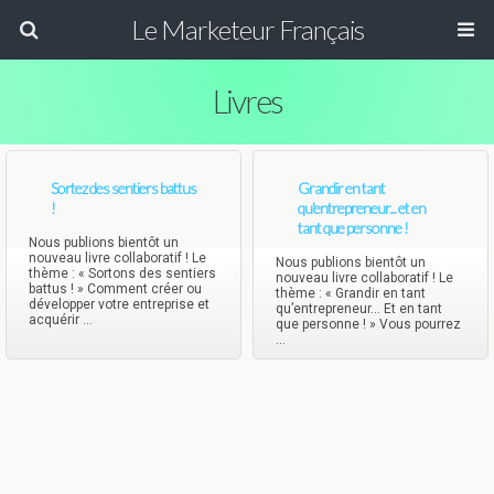
Le Marketeur Français
Livres
Sortez des sentiers battus
Grandir en tant
!
qu'entrepreneur... et en
tant que personne !
Nous publions bientôt un
nouveau livre collaboratif ! Le
Nous publions bientôt un
thème : « Sortons des sentiers
nouveau livre collaboratif ! Le
battus ! » Comment créer ou
thème : « Grandir en tant
développer votre entreprise et
qu’entrepreneur… Et en tant
acquérir ...
que personne ! » Vous pourrez
...