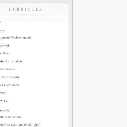
RUBRIQUES
f
ing
ogueurs Professionnels
cebook
nétiser
diger du contenu
férencement
seaux Sociaux
tes intéressants
itter
eb TV
rendre
tions caritatives
treprise classique (Hors ligne)