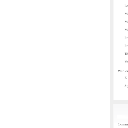
Le
Ma
Ma
Ma
Pr
Pr
Té
Ve
Web en
E
St
Commen