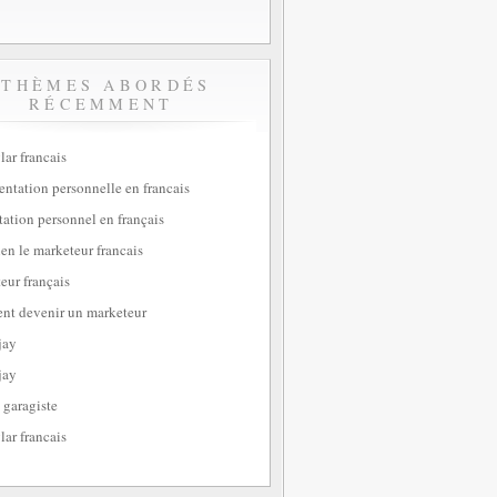
THÈMES ABORDÉS
RÉCEMMENT
lar francais
sentation personnelle en francais
tation personnel en français
ien le marketeur francais
eur français
t devenir un marketeur
jay
jay
 garagiste
lar francais