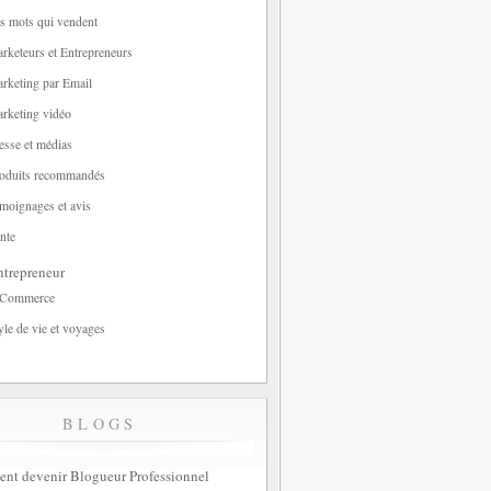
s mots qui vendent
rketeurs et Entrepreneurs
rketing par Email
rketing vidéo
esse et médias
oduits recommandés
moignages et avis
nte
trepreneur
-Commerce
yle de vie et voyages
BLOGS
t devenir Blogueur Professionnel