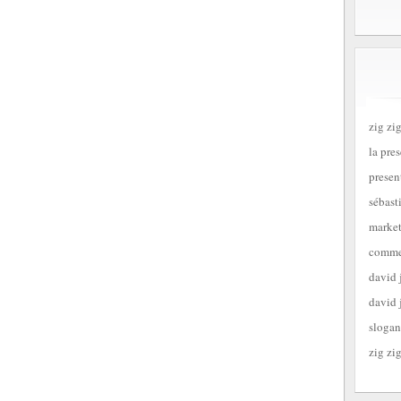
zig zig
la pre
presen
sébast
market
commen
david 
david 
slogan
zig zig