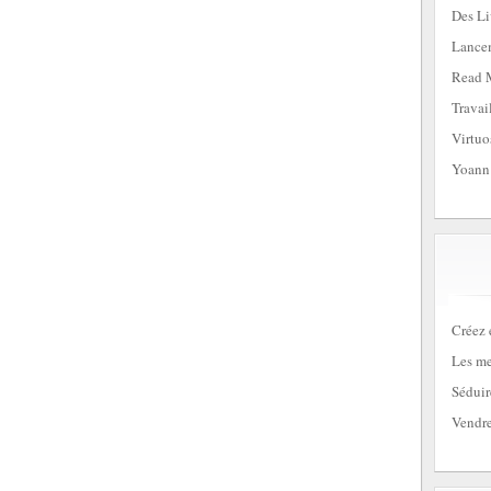
Des Li
Lancem
Read 
Travai
Virtuo
Yoann
Créez 
Les me
Séduir
Vendre