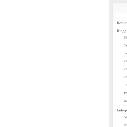
Best o
Blogg
Bl
Fa
mo
Ré
Ré
Ré
Si
Tw
W
Entrep
Ac
En