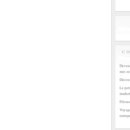
C
Devene
mes se
Découv
Le peti
market
Fêtons
Voyage
entrep