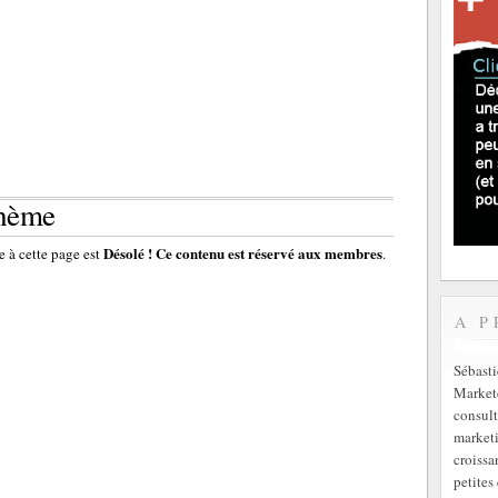
thème
Désolé ! Ce contenu est réservé aux membres
 à cette page est
.
A P
Sébast
Markete
consult
marketi
croissa
petites 