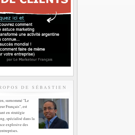
ROPOS DE SÉBASTIEN
ien, surnommé "Le
ur Français", est
ant en stratégie
ng, spécialisé dans la
nce explosive des
entreprises.