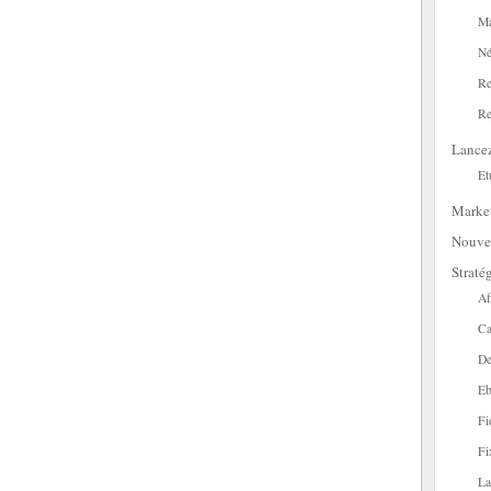
Ma
Né
Re
Re
Lance
Et
Marke
Nouve
Straté
Af
Ca
De
Eb
Fi
Fi
La