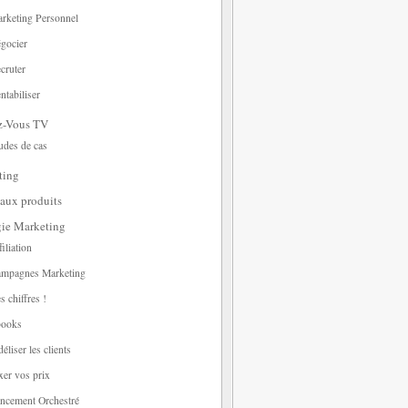
rketing Personnel
gocier
cruter
ntabiliser
z-Vous TV
udes de cas
ting
aux produits
gie Marketing
filiation
mpagnes Marketing
s chiffres !
ooks
déliser les clients
xer vos prix
ncement Orchestré