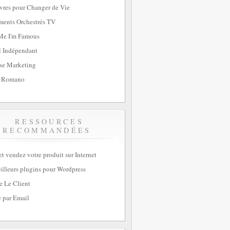
vres pour Changer de Vie
ents Orchestrés TV
Me I'm Famous
l Indépendant
se Marketing
 Romano
RESSOURCES
RECOMMANDÉES
et vendez votre produit sur Internet
illeurs plugins pour Wordpress
e Le Client
 par Email