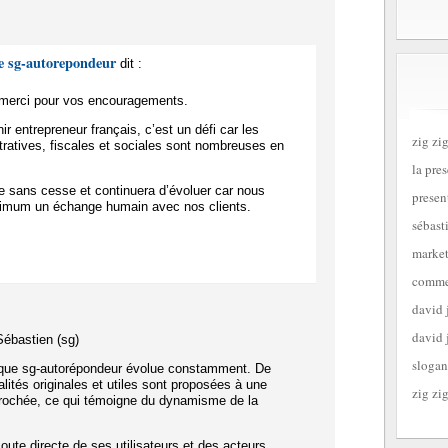
e sg-autorepondeur
dit :
t merci pour vos encouragements.
nir entrepreneur français, c’est un défi car les
zig zig
tratives, fiscales et sociales sont nombreuses en
la pre
e sans cesse et continuera d’évoluer car nous
presen
imum un échange humain avec nos clients.
sébast
market
commen
david 
david 
Sébastien (sg)
slogan
que sg-autorépondeur évolue constamment. De
lités originales et utiles sont proposées à une
zig zig
prochée, ce qui témoigne du dynamisme de la
oute directe de ses utilisateurs et des acteurs