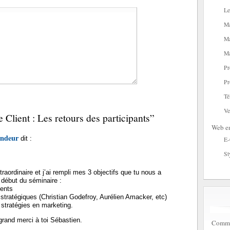
Le
Ma
Ma
Ma
Pr
Pr
Té
Ve
 Client : Les retours des participants”
Web en
ondeur
dit :
E
St
raordinaire et j’ai rempli mes 3 objectifs que tu nous a
début du séminaire :
ients
s stratégiques (Christian Godefroy, Aurélien Amacker, etc)
 stratégies en marketing.
rand merci à toi Sébastien.
Commen