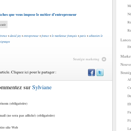
Ma
tâches que vous impose le métier d’entrepreneur
Né
Re
cais
Re
érence
•
david jay
•
entrepreneur
•
france
•
le marketeur français
•
paris
•
sébastien le
Lance
oignages
Et
Marke
Stratégie marketing
Nouve
ticle. Cliquez ici pour le partager :
Straté
Af
Commentez sur
Sylviane
Ca
De
énom (obligatoire)
Eb
Fi
ail (ne sera pas affiché) (obligatoire)
Fi
tre site Web
La