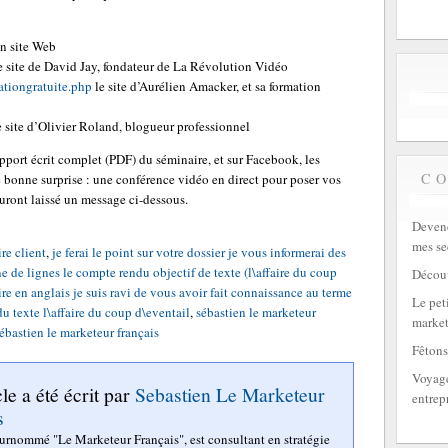
n site Web
e site de David Jay, fondateur de La Révolution Vidéo
ationgratuite.php
le site d’Aurélien Amacker, et sa formation
 site d’Olivier Roland, blogueur professionnel
upport écrit complet (PDF) du séminaire, et sur Facebook, les
C
 bonne surprise : une conférence vidéo en direct pour poser vos
auront laissé un message ci-dessous.
Devene
mes se
re client
,
je ferai le point sur votre dossier je vous informerai des
ne de lignes le compte rendu objectif de texte (l\affaire du coup
Découv
e en anglais je suis ravi de vous avoir fait connaissance au terme
Le peti
u texte l\affaire du coup d\eventail
,
sébastien le marketeur
market
ébastien le marketeur français
Fêtons
Voyage
cle a été écrit par
Sebastien Le Marketeur
entrep
s
surnommé "Le Marketeur Français", est consultant en stratégie