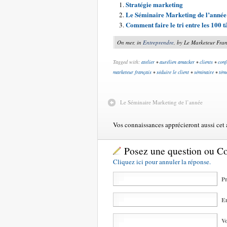
Stratégie marketing
Le Séminaire Marketing de l’année
Comment faire le tri entre les 100 
On mer, in
Entreprendre
, by Le Marketeur Fran
Tagged with:
atelier
•
aurélien amacker
•
clients
•
conf
marketeur français
•
séduire le client
•
séminaire
•
tém
Le Séminaire Marketing de l’année
Vos connaissances apprécieront aussi cet ar
Posez une question ou 
Cliquez ici pour annuler la réponse.
Pr
Em
Vo