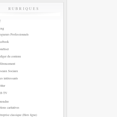
RUBRIQUES
f
ing
ogueurs Professionnels
cebook
nétiser
diger du contenu
férencement
seaux Sociaux
tes intéressants
itter
eb TV
rendre
tions caritatives
treprise classique (Hors ligne)