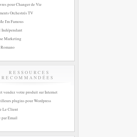
vres pour Changer de Vie
ents Orchestrés TV
Me I'm Famous
l Indépendant
se Marketing
 Romano
RESSOURCES
RECOMMANDÉES
et vendez votre produit sur Internet
illeurs plugins pour Wordpress
e Le Client
 par Email