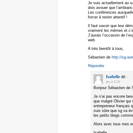
Je suis actuellement au s
dois avouer que l’ambianc
Les conférences auxquelles
forcer à rester attentif !
Il faut savoir que leur dé
vraiment les mêmes et c’es
J’aurais l’occasion de t’ex
web.
A très bientôt à tous,
Sébastien de
http://sg-au
Répondre
Isabelle
dit :
jeu à 2:19
Bonjour Sébastien de S
Je n’ai pas encore bes
que malgré Olivier qui 
entrepreneur français q
suis sûre que sg va évo
les petits blogs comme
Alors avec tous mes 
Isabelle