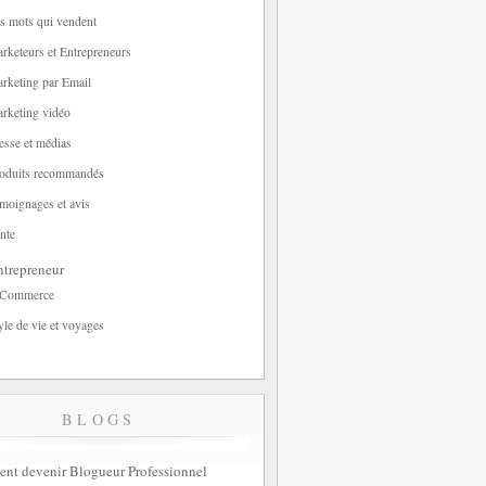
s mots qui vendent
rketeurs et Entrepreneurs
rketing par Email
rketing vidéo
esse et médias
oduits recommandés
moignages et avis
nte
trepreneur
-Commerce
yle de vie et voyages
BLOGS
t devenir Blogueur Professionnel