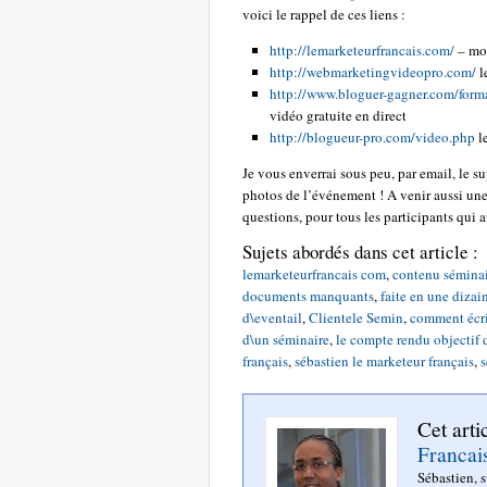
voici le rappel de ces liens :
http://lemarketeurfrancais.com/
– mo
http://webmarketingvideopro.com/
l
http://www.bloguer-gagner.com/form
vidéo gratuite en direct
http://blogueur-pro.com/video.php
le
Je vous enverrai sous peu, par email, le s
photos de l’événement ! A venir aussi une
questions, pour tous les participants qui 
Sujets abordés dans cet article :
lemarketeurfrancais com
,
contenu séminai
documents manquants
,
faite en une dizai
d\eventail
,
Clientele Semin
,
comment écrir
d\un séminaire
,
le compte rendu objectif d
français
,
sébastien le marketeur français
,
s
Cet arti
Francai
Sébastien, 