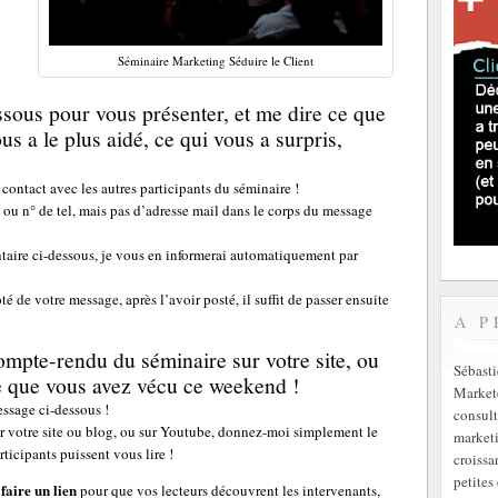
Séminaire Marketing Séduire le Client
sous pour vous présenter, et me dire ce que
us a le plus aidé, ce qui vous a surpris,
 contact avec les autres participants du séminaire !
ou n° de tel, mais pas d’adresse mail dans le corps du message
aire ci-dessous, je vous en informerai automatiquement par
é de votre message, après l’avoir posté, il suffit de passer ensuite
A P
mpte-rendu du séminaire sur votre site, ou
Sébast
ce que vous avez vécu ce weekend !
Markete
essage ci-dessous !
consult
r votre site ou blog, ou sur Youtube, donnez-moi simplement le
marketi
rticipants puissent vous lire !
croissa
petites 
faire un lien
pour que vos lecteurs découvrent les intervenants,