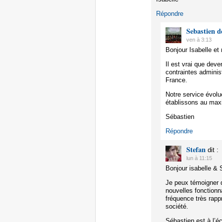
Répondre
Sebastien d
ven à 3:13
Bonjour Isabelle e
Il est vrai que deve
contraintes adminis
France.
Notre service évolu
établissons au max
Sébastien
Répondre
Stefan
dit :
lun à 11:15
Bonjour isabelle & 
Je peux témoigner 
nouvelles fonctionna
fréquence très rap
société.
Sébastien est à l’éc