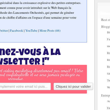
pécialisé dans la croissance explosive des petites entreprises.
mment connu pour avoir introduit sur le Web français la
hode des Lancements Orchestrés, qui permet de générer
n de chiffre d'affaires en l'espace d'une semaine pour votre
Best o
Blogg
witter
|
Facebook
|
YouTube
|
More Posts (46)
Bl
Fa
mo
nez-vous à la
Ré
sletter !"
Ré
Ré
 et vidéos marketing directement par email ! Votre
ent confidentielle et ne sera jamais partagée ou
Si
revendue.
Tw
W
Entrep
Ac
En