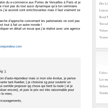
alon du e-commerce aux Portes de Versailles à Paris et je
Des Li
e n’est pas du tout aussi dynamique qu’à ton séminaire.
Lancem
 j’ai assisté sont enrichissantes mais il faut vraiment se
Read 
marche d’approche concernant les partenariats ne sont pas
Travai
t tout à fait un autre monde !
pliquer en détail un essai que j’ai réalisé avec une agence
Virtuo
Yoann
torepondeur.com
g :),
Créez 
oin d’auto-répondeur mais si mon site évolue, je pense
Les me
vante tant Aweber,:) je choisirai sg pour soutenir un
Séduir
ui semble proposer qq chose qui tient la route ( et je
luer encore), et puis le prix est très raisonnable pour
Vendre
 le mien,
encouragements,