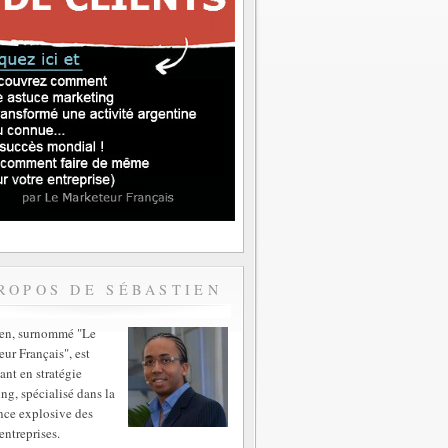
ROPOS DE SÉBASTIEN
ien, surnommé "Le
ur Français", est
ant en stratégie
ng, spécialisé dans la
nce explosive des
entreprises.