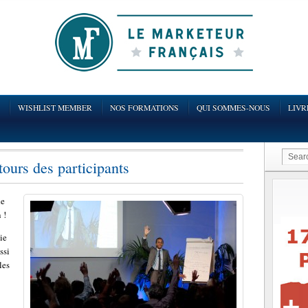
WISHLIST MEMBER
NOS FORMATIONS
QUI SOMMES-NOUS
LIVR
tours des participants
de
 !
ie
ssi
les