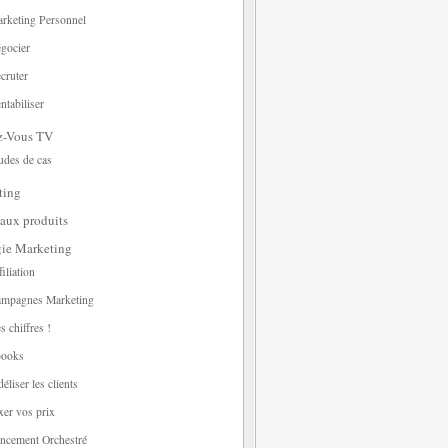
rketing Personnel
gocier
cruter
ntabiliser
z-Vous TV
udes de cas
ting
aux produits
gie Marketing
filiation
mpagnes Marketing
s chiffres !
ooks
déliser les clients
xer vos prix
ncement Orchestré