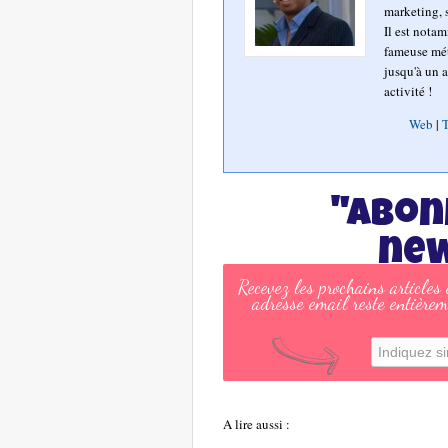
marketing, s
Il est nota
fameuse mét
jusqu'à un a
activité !
Web
|
T
"Abon
new
Recevez les prochains articles
adresse email reste entièrem
A lire aussi :