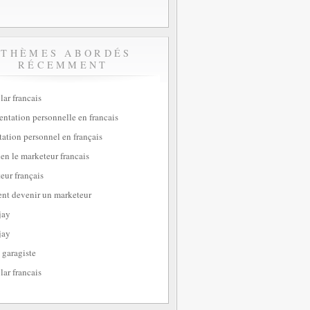
THÈMES ABORDÉS
RÉCEMMENT
lar francais
sentation personnelle en francais
tation personnel en français
ien le marketeur francais
eur français
t devenir un marketeur
jay
jay
 garagiste
lar francais