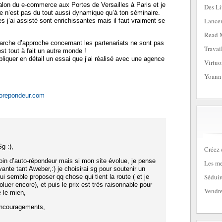
alon du e-commerce aux Portes de Versailles à Paris et je
Des Li
e n’est pas du tout aussi dynamique qu’à ton séminaire.
Lancem
 j’ai assisté sont enrichissantes mais il faut vraiment se
Read 
marche d’approche concernant les partenariats ne sont pas
Travai
t tout à fait un autre monde !
pliquer en détail un essai que j’ai réalisé avec une agence
Virtuo
Yoann
torepondeur.com
g :),
Créez 
oin d’auto-répondeur mais si mon site évolue, je pense
Les me
vante tant Aweber,:) je choisirai sg pour soutenir un
Séduir
ui semble proposer qq chose qui tient la route ( et je
luer encore), et puis le prix est très raisonnable pour
Vendre
 le mien,
encouragements,