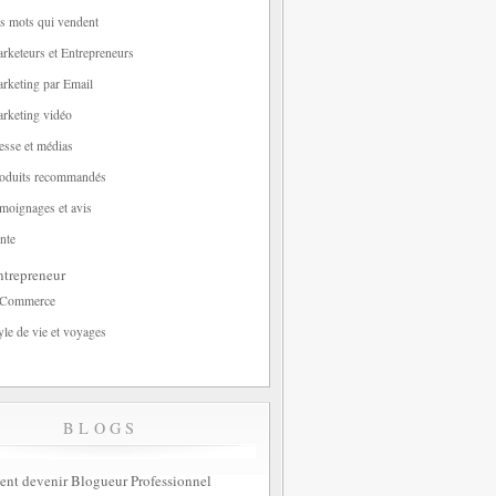
s mots qui vendent
rketeurs et Entrepreneurs
rketing par Email
rketing vidéo
esse et médias
oduits recommandés
moignages et avis
nte
trepreneur
-Commerce
yle de vie et voyages
BLOGS
t devenir Blogueur Professionnel