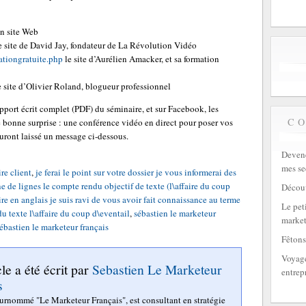
n site Web
e site de David Jay, fondateur de La Révolution Vidéo
ationgratuite.php
le site d’Aurélien Amacker, et sa formation
 site d’Olivier Roland, blogueur professionnel
upport écrit complet (PDF) du séminaire, et sur Facebook, les
C
 bonne surprise : une conférence vidéo en direct pour poser vos
auront laissé un message ci-dessous.
Devene
mes se
re client
,
je ferai le point sur votre dossier je vous informerai des
ne de lignes le compte rendu objectif de texte (l\affaire du coup
Découv
e en anglais je suis ravi de vous avoir fait connaissance au terme
Le peti
u texte l\affaire du coup d\eventail
,
sébastien le marketeur
market
ébastien le marketeur français
Fêtons
Voyage
cle a été écrit par
Sebastien Le Marketeur
entrep
s
surnommé "Le Marketeur Français", est consultant en stratégie