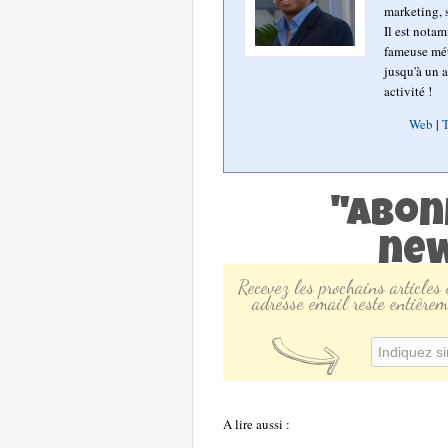
marketing, s
Il est nota
fameuse mét
jusqu'à un a
activité !
Web
|
T
"Abon
new
Recevez les prochains articles
adresse email reste entièrem
A lire aussi :