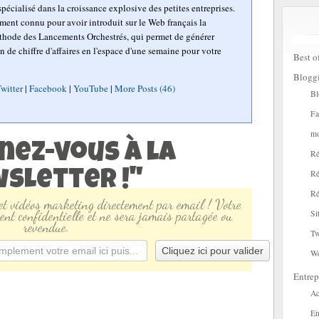
pécialisé dans la croissance explosive des petites entreprises.
mment connu pour avoir introduit sur le Web français la
hode des Lancements Orchestrés, qui permet de générer
n de chiffre d'affaires en l'espace d'une semaine pour votre
Best o
Blogg
witter
|
Facebook
|
YouTube
|
More Posts (46)
Bl
Fa
mo
nez-vous à la
Ré
sletter !"
Ré
Ré
 et vidéos marketing directement par email ! Votre
ent confidentielle et ne sera jamais partagée ou
Si
revendue.
Tw
W
Entrep
Ac
En