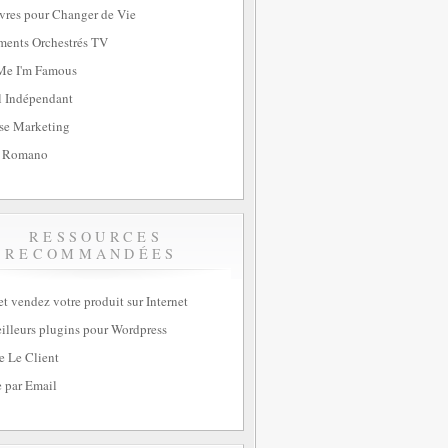
vres pour Changer de Vie
ents Orchestrés TV
Me I'm Famous
l Indépendant
se Marketing
 Romano
RESSOURCES
RECOMMANDÉES
et vendez votre produit sur Internet
illeurs plugins pour Wordpress
e Le Client
 par Email