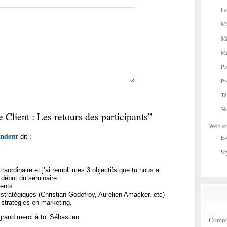
Le
Ma
Ma
Ma
Pr
Pr
Té
Ve
 Client : Les retours des participants”
Web en
ondeur
dit :
E
St
raordinaire et j’ai rempli mes 3 objectifs que tu nous a
début du séminaire :
ients
s stratégiques (Christian Godefroy, Aurélien Amacker, etc)
 stratégies en marketing.
rand merci à toi Sébastien.
Commen