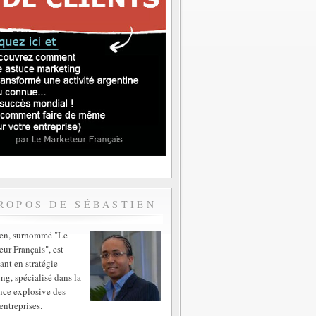
ROPOS DE SÉBASTIEN
ien, surnommé "Le
ur Français", est
ant en stratégie
ng, spécialisé dans la
nce explosive des
entreprises.