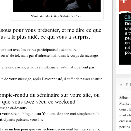
Séminaire Marketing Séduire le Client
sous pour vous présenter, et me dire ce que
us a le plus aidé, ce qui vous a surpris,
 contact avec les autres participants du séminaire !
ou n° de tel, mais pas d’adresse mail dans le corps du message
aire ci-dessous, je vous en informerai automatiquement par
é de votre message, après l’avoir posté, il suffit de passer ensuite
A P
mpte-rendu du séminaire sur votre site, ou
Sébast
ce que vous avez vécu ce weekend !
Markete
essage ci-dessous !
consult
r votre site ou blog, ou sur Youtube, donnez-moi simplement le
marketi
rticipants puissent vous lire !
croissa
petites 
faire un lien
pour que vos lecteurs découvrent les intervenants,