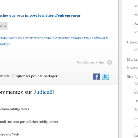
Ma
tâches que vous impose le métier d’entrepreneur
Né
Re
cais
Re
érence
•
david jay
•
entrepreneur
•
france
•
le marketeur français
•
paris
•
sébastien le
Lance
oignages
Et
Marke
Stratégie marketing
Nouve
ticle. Cliquez ici pour le partager :
Straté
Af
Commentez sur
Judicaël
Ca
De
énom (obligatoire)
Eb
Fi
ail (ne sera pas affiché) (obligatoire)
Fi
tre site Web
La