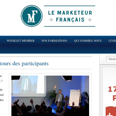
WISHLIST MEMBER
NOS FORMATIONS
QUI SOMMES-NOUS
LIVR
tours des participants
de
 !
ie
ssi
les