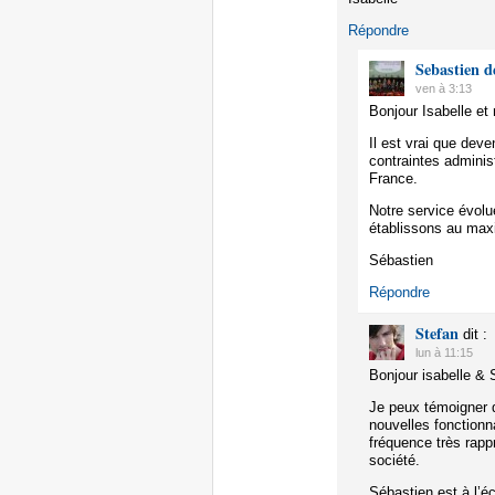
Répondre
Sebastien d
ven à 3:13
Bonjour Isabelle e
Il est vrai que deve
contraintes adminis
France.
Notre service évolu
établissons au max
Sébastien
Répondre
Stefan
dit :
lun à 11:15
Bonjour isabelle & 
Je peux témoigner 
nouvelles fonctionna
fréquence très rap
société.
Sébastien est à l’éc