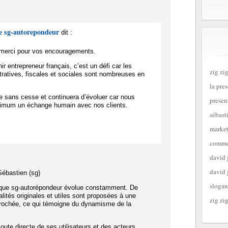
e sg-autorepondeur
dit :
t merci pour vos encouragements.
nir entrepreneur français, c’est un défi car les
zig zig
tratives, fiscales et sociales sont nombreuses en
la pre
e sans cesse et continuera d’évoluer car nous
presen
imum un échange humain avec nos clients.
sébast
market
commen
david 
david 
Sébastien (sg)
slogan
que sg-autorépondeur évolue constamment. De
lités originales et utiles sont proposées à une
zig zig
prochée, ce qui témoigne du dynamisme de la
oute directe de ses utilisateurs et des acteurs