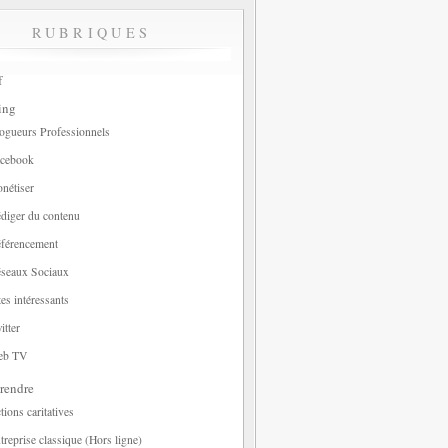
RUBRIQUES
f
ing
ogueurs Professionnels
cebook
nétiser
diger du contenu
férencement
seaux Sociaux
tes intéressants
itter
eb TV
rendre
tions caritatives
treprise classique (Hors ligne)