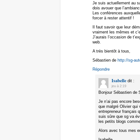
Je suis actuellement au s
dois avouer que l’ambianc
Les conférences auxquelles
forcer à rester attentif !
Il faut savoir que leur dé
vraiment les mêmes et c’es
J’aurais l’occasion de t’ex
web.
A très bientôt à tous,
Sébastien de
http://sg-au
Répondre
Isabelle
dit :
jeu à 2:19
Bonjour Sébastien de S
Je n’ai pas encore bes
que malgré Olivier qui 
entrepreneur français q
suis sûre que sg va évo
les petits blogs comme
Alors avec tous mes 
Isabelle