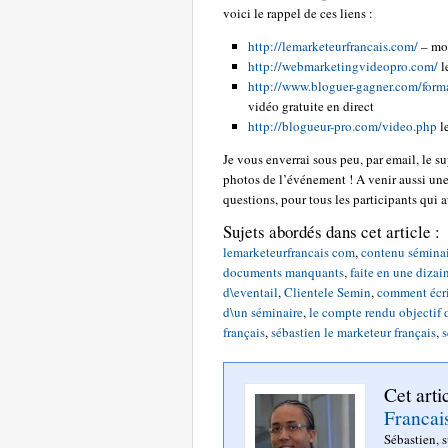
voici le rappel de ces liens :
http://lemarketeurfrancais.com/
– mo
http://webmarketingvideopro.com/
l
http://www.bloguer-gagner.com/form
vidéo gratuite en direct
http://blogueur-pro.com/video.php
le
Je vous enverrai sous peu, par email, le s
photos de l’événement ! A venir aussi une
questions, pour tous les participants qui 
Sujets abordés dans cet article :
lemarketeurfrancais com
,
contenu séminai
documents manquants
,
faite en une dizai
d\eventail
,
Clientele Semin
,
comment écrir
d\un séminaire
,
le compte rendu objectif d
français
,
sébastien le marketeur français
,
s
Cet arti
Francai
Sébastien, 