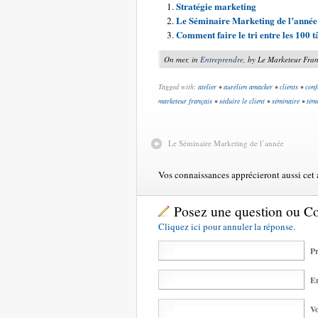
Stratégie marketing
Le Séminaire Marketing de l’année
Comment faire le tri entre les 100 
On mer, in
Entreprendre
, by Le Marketeur Fran
Tagged with:
atelier
•
aurélien amacker
•
clients
•
conf
marketeur français
•
séduire le client
•
séminaire
•
tém
Le Séminaire Marketing de l’année
Vos connaissances apprécieront aussi cet ar
Posez une question ou 
Cliquez ici pour annuler la réponse.
Pr
Em
Vo