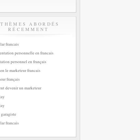
THÈMES ABORDÉS
RÉCEMMENT
lar francais
sentation personnelle en francais
tation personnel en français
ien le marketeur francais
eur français
t devenir un marketeur
jay
jay
 garagiste
lar francais