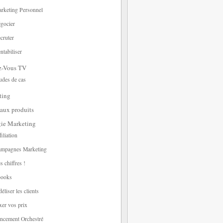
rketing Personnel
gocier
cruter
ntabiliser
z-Vous TV
udes de cas
ting
aux produits
gie Marketing
filiation
mpagnes Marketing
s chiffres !
ooks
déliser les clients
xer vos prix
ncement Orchestré