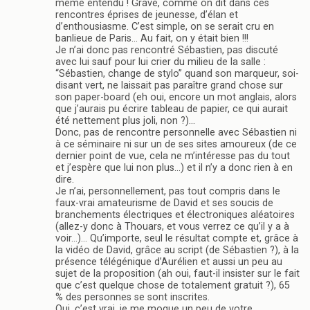
même entendu ! Grave, comme on dit dans ces
rencontres éprises de jeunesse, d’élan et
d’enthousiasme. C’est simple, on se serait cru en
banlieue de Paris… Au fait, on y était bien !!!
Je n’ai donc pas rencontré Sébastien, pas discuté
avec lui sauf pour lui crier du milieu de la salle :
“Sébastien, change de stylo” quand son marqueur, soi-
disant vert, ne laissait pas paraître grand chose sur
son paper-board (eh oui, encore un mot anglais, alors
que j’aurais pu écrire tableau de papier, ce qui aurait
été nettement plus joli, non ?)…
Donc, pas de rencontre personnelle avec Sébastien ni
à ce séminaire ni sur un de ses sites amoureux (de ce
dernier point de vue, cela ne m’intéresse pas du tout
et j’espère que lui non plus…) et il n’y a donc rien à en
dire.
Je n’ai, personnellement, pas tout compris dans le
faux-vrai amateurisme de David et ses soucis de
branchements électriques et électroniques aléatoires
(allez-y donc à Thouars, et vous verrez ce qu’il y a à
voir…)… Qu’importe, seul le résultat compte et, grâce à
la vidéo de David, grâce au script (de Sébastien ?), à la
présence télégénique d’Aurélien et aussi un peu au
sujet de la proposition (ah oui, faut-il insister sur le fait
que c’est quelque chose de totalement gratuit ?), 65
% des personnes se sont inscrites.
Oui, c’est vrai, je me moque un peu de votre