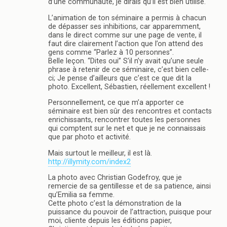
d’une communauté, je dirais qu’il est bien utilisé.
L’animation de ton séminaire a permis à chacun
de dépasser ses inhibitions, car apparemment,
dans le direct comme sur une page de vente, il
faut dire clairement l’action que l’on attend des
gens comme “Parlez à 10 personnes”.
Belle leçon. “Dites oui” S’il n’y avait qu’une seule
phrase à retenir de ce séminaire, c’est bien celle-
ci; Je pense d’ailleurs que c’est ce que dit la
photo. Excellent, Sébastien, réellement excellent !
Personnellement, ce que m’a apporter ce
séminaire est bien sûr des rencontres et contacts
enrichissants, rencontrer toutes les personnes
qui comptent sur le net et que je ne connaissais
que par photo et activité.
Mais surtout le meilleur, il est là.
http://illymity.com/index2
La photo avec Christian Godefroy, que je
remercie de sa gentillesse et de sa patience, ainsi
qu’Emilia sa femme.
Cette photo c’est la démonstration de la
puissance du pouvoir de l’attraction, puisque pour
moi, cliente depuis les éditions papier,