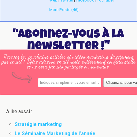
Web
|
Twitter
|
Facebook
|
YouTube
|
More Posts (46)
"Abonnez-vous à la
newsletter !"
Recevez les prochains articles et vidéos marketing directement
par email ! Votre adresse email reste entièrement confidentielle
et ne sera jamais partagée ou revendue.
A lire aussi :
Stratégie marketing
Le Séminaire Marketing de l’année