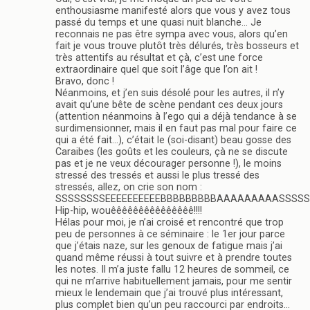
enthousiasme manifesté alors que vous y avez tous
passé du temps et une quasi nuit blanche… Je
reconnais ne pas être sympa avec vous, alors qu’en
fait je vous trouve plutôt très délurés, très bosseurs et
très attentifs au résultat et çà, c’est une force
extraordinaire quel que soit l’âge que l’on ait !
Bravo, donc !
Néanmoins, et j’en suis désolé pour les autres, il n’y
avait qu’une bête de scène pendant ces deux jours
(attention néanmoins à l’ego qui a déjà tendance à se
surdimensionner, mais il en faut pas mal pour faire ce
qui a été fait…), c’était le (soi-disant) beau gosse des
Caraibes (les goûts et les couleurs, çà ne se discute
pas et je ne veux décourager personne !), le moins
stressé des tressés et aussi le plus tressé des
stressés, allez, on crie son nom :
SSSSSSSSEEEEEEEEEEBBBBBBBBBAAAAAAAAASSSSSSSSSSS
Hip-hip, wouêêêêêêêêêêêêêêê!!!!
Hélas pour moi, je n’ai croisé et rencontré que trop
peu de personnes à ce séminaire : le 1er jour parce
que j’étais naze, sur les genoux de fatigue mais j’ai
quand même réussi à tout suivre et à prendre toutes
les notes. Il m’a juste fallu 12 heures de sommeil, ce
qui ne m’arrive habituellement jamais, pour me sentir
mieux le lendemain que j’ai trouvé plus intéressant,
plus complet bien qu’un peu raccourci par endroits…