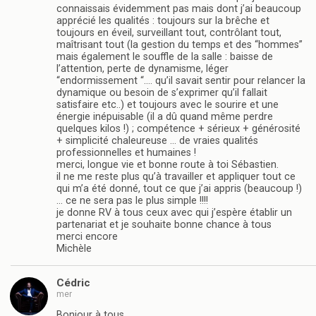
connaissais évidemment pas mais dont j’ai beaucoup
apprécié les qualités : toujours sur la brêche et
toujours en éveil, surveillant tout, contrôlant tout,
maîtrisant tout (la gestion du temps et des “hommes”
mais également le souffle de la salle : baisse de
l’attention, perte de dynamisme, léger
“endormissement “…. qu’il savait sentir pour relancer la
dynamique ou besoin de s’exprimer qu’il fallait
satisfaire etc..) et toujours avec le sourire et une
énergie inépuisable (il a dû quand même perdre
quelques kilos !) ; compétence + sérieux + générosité
+ simplicité chaleureuse … de vraies qualités
professionnelles et humaines !
merci, longue vie et bonne route à toi Sébastien.
il ne me reste plus qu’à travailler et appliquer tout ce
qui m’a été donné, tout ce que j’ai appris (beaucoup !)
… ce ne sera pas le plus simple !!!!
je donne RV à tous ceux avec qui j’espère établir un
partenariat et je souhaite bonne chance à tous
merci encore
Michèle
Cédric
mer
Bonjour à tous,