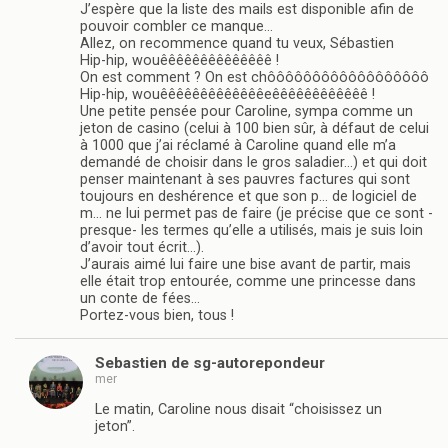
J’espère que la liste des mails est disponible afin de
pouvoir combler ce manque…
Allez, on recommence quand tu veux, Sébastien
Hip-hip, wouêêêêêêêêêêêêêê !
On est comment ? On est chôôôôôôôôôôôôôôôôôô
Hip-hip, wouêêêêêêêêêêêêêeêêêêêêêêêêêê !
Une petite pensée pour Caroline, sympa comme un
jeton de casino (celui à 100 bien sûr, à défaut de celui
à 1000 que j’ai réclamé à Caroline quand elle m’a
demandé de choisir dans le gros saladier…) et qui doit
penser maintenant à ses pauvres factures qui sont
toujours en deshérence et que son p… de logiciel de
m… ne lui permet pas de faire (je précise que ce sont -
presque- les termes qu’elle a utilisés, mais je suis loin
d’avoir tout écrit…).
J’aurais aimé lui faire une bise avant de partir, mais
elle était trop entourée, comme une princesse dans
un conte de fées…
Portez-vous bien, tous !
Sebastien de sg-autorepondeur
mer
Le matin, Caroline nous disait “choisissez un
jeton”.