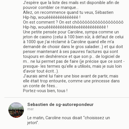
J’espère que la liste des mails est disponible afin de
pouvoir combler ce manque…
Allez, on recommence quand tu veux, Sébastien
Hip-hip, wouêêêêêêêêêêêêêê !
On est comment ? On est chôôôôôôôôôôôôôôôôôô
Hip-hip, wouêêêêêêêêêêêêêeêêêêêêêêêêêê !
Une petite pensée pour Caroline, sympa comme un
jeton de casino (celui à 100 bien sûr, à défaut de celui
à 1000 que j’ai réclamé à Caroline quand elle m’a
demandé de choisir dans le gros saladier…) et qui doit
penser maintenant à ses pauvres factures qui sont
toujours en deshérence et que son p… de logiciel de
m… ne lui permet pas de faire (je précise que ce sont -
presque- les termes qu’elle a utilisés, mais je suis loin
d’avoir tout écrit…).
J’aurais aimé lui faire une bise avant de partir, mais
elle était trop entourée, comme une princesse dans
un conte de fées…
Portez-vous bien, tous !
Sebastien de sg-autorepondeur
mer
Le matin, Caroline nous disait “choisissez un
jeton”.