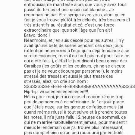
enthousiasme manifesté alors que vous y avez tous
passé du temps et une quasi nuit blanche… Je
reconnais ne pas être sympa avec vous, alors qu’en
fait je vous trouve plutôt très délurés, très bosseurs et
très attentifs au résultat et çà, c’est une force
extraordinaire quel que soit l’âge que l’on ait !
Bravo, donc !
Néanmoins, et j’en suis désolé pour les autres, il n’y
avait qu’une bête de scène pendant ces deux jours
(attention néanmoins à l’ego qui a déjà tendance à se
surdimensionner, mais il en faut pas mal pour faire ce
qui a été fait…), c’était le (soi-disant) beau gosse des
Caraibes (les goûts et les couleurs, çà ne se discute
pas et je ne veux décourager personne !), le moins
stressé des tressés et aussi le plus tressé des
stressés, allez, on crie son nom :
SSSSSSSSEEEEEEEEEEBBBBBBBBBAAAAAAAAASSSSSSSSSSS
Hip-hip, wouêêêêêêêêêêêêêêê!!!!
Hélas pour moi, je n’ai croisé et rencontré que trop
peu de personnes à ce séminaire : le 1er jour parce
que j’étais naze, sur les genoux de fatigue mais j’ai
quand même réussi à tout suivre et à prendre toutes
les notes. Il m’a juste fallu 12 heures de sommeil, ce
qui ne m’arrive habituellement jamais, pour me sentir
mieux le lendemain que j’ai trouvé plus intéressant,
plus complet bien qu’un peu raccourci par endroits…