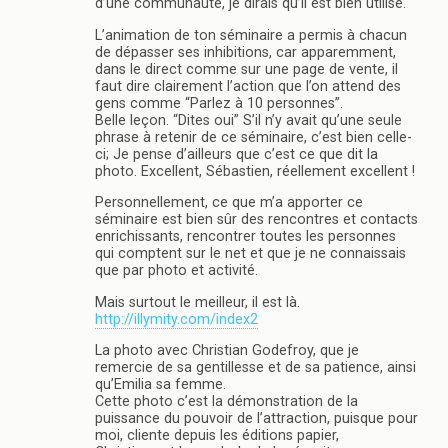
d’une communauté, je dirais qu’il est bien utilisé.
L’animation de ton séminaire a permis à chacun
de dépasser ses inhibitions, car apparemment,
dans le direct comme sur une page de vente, il
faut dire clairement l’action que l’on attend des
gens comme “Parlez à 10 personnes”.
Belle leçon. “Dites oui” S’il n’y avait qu’une seule
phrase à retenir de ce séminaire, c’est bien celle-
ci; Je pense d’ailleurs que c’est ce que dit la
photo. Excellent, Sébastien, réellement excellent !
Personnellement, ce que m’a apporter ce
séminaire est bien sûr des rencontres et contacts
enrichissants, rencontrer toutes les personnes
qui comptent sur le net et que je ne connaissais
que par photo et activité.
Mais surtout le meilleur, il est là.
http://illymity.com/index2
La photo avec Christian Godefroy, que je
remercie de sa gentillesse et de sa patience, ainsi
qu’Emilia sa femme.
Cette photo c’est la démonstration de la
puissance du pouvoir de l’attraction, puisque pour
moi, cliente depuis les éditions papier,