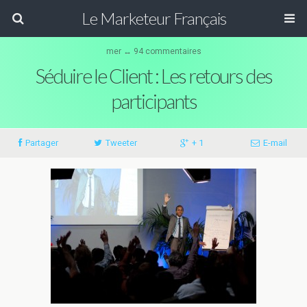
Le Marketeur Français
mer ↔ 94 commentaires
Séduire le Client : Les retours des
participants
Partager
Tweeter
+ 1
E-mail