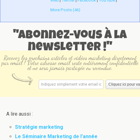
Web
|
Twitter
|
Facebook
|
YouTube
|
More Posts (46)
"Abonnez-vous à la
newsletter !"
Recevez les prochains articles et vidéos marketing directement
par email ! Votre adresse email reste entièrement confidentielle
et ne sera jamais partagée ou revendue.
A lire aussi :
Stratégie marketing
Le Séminaire Marketing de l’année