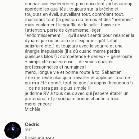
connaissais évidemment pas mais dont j’ai beaucoup
apprécié les qualités : toujours sur la brêche et
toujours en éveil, surveillant tout, contrôlant tout,
maîtrisant tout (la gestion du temps et des “hommes”
mais également le souffle de la salle : baisse de
l’attention, perte de dynamisme, léger
“endormissement “…. qu’il savait sentir pour relancer la
dynamique ou besoin de s’exprimer qu’il fallait
satisfaire etc..) et toujours avec le sourire et une
énergie inépuisable (il a dû quand même perdre
quelques kilos !) ; compétence + sérieux + générosité
+ simplicité chaleureuse … de vraies qualités
professionnelles et humaines !
merci, longue vie et bonne route à toi Sébastien.
il ne me reste plus qu’à travailler et appliquer tout ce
qui m’a été donné, tout ce que j’ai appris (beaucoup !)
… ce ne sera pas le plus simple !!!!
je donne RV à tous ceux avec qui j’espère établir un
partenariat et je souhaite bonne chance à tous
merci encore
Michèle
Cédric
mer
Bonjour à tous,