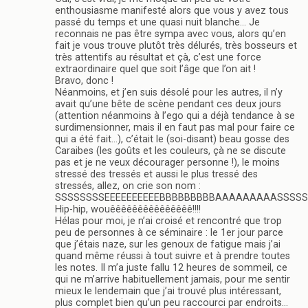
enthousiasme manifesté alors que vous y avez tous
passé du temps et une quasi nuit blanche… Je
reconnais ne pas être sympa avec vous, alors qu’en
fait je vous trouve plutôt très délurés, très bosseurs et
très attentifs au résultat et çà, c’est une force
extraordinaire quel que soit l’âge que l’on ait !
Bravo, donc !
Néanmoins, et j’en suis désolé pour les autres, il n’y
avait qu’une bête de scène pendant ces deux jours
(attention néanmoins à l’ego qui a déjà tendance à se
surdimensionner, mais il en faut pas mal pour faire ce
qui a été fait…), c’était le (soi-disant) beau gosse des
Caraibes (les goûts et les couleurs, çà ne se discute
pas et je ne veux décourager personne !), le moins
stressé des tressés et aussi le plus tressé des
stressés, allez, on crie son nom :
SSSSSSSSEEEEEEEEEEBBBBBBBBBAAAAAAAAASSSSSSSSSSS
Hip-hip, wouêêêêêêêêêêêêêêê!!!!
Hélas pour moi, je n’ai croisé et rencontré que trop
peu de personnes à ce séminaire : le 1er jour parce
que j’étais naze, sur les genoux de fatigue mais j’ai
quand même réussi à tout suivre et à prendre toutes
les notes. Il m’a juste fallu 12 heures de sommeil, ce
qui ne m’arrive habituellement jamais, pour me sentir
mieux le lendemain que j’ai trouvé plus intéressant,
plus complet bien qu’un peu raccourci par endroits…