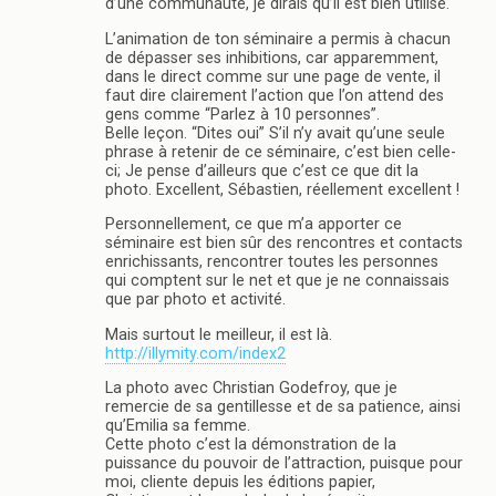
d’une communauté, je dirais qu’il est bien utilisé.
L’animation de ton séminaire a permis à chacun
de dépasser ses inhibitions, car apparemment,
dans le direct comme sur une page de vente, il
faut dire clairement l’action que l’on attend des
gens comme “Parlez à 10 personnes”.
Belle leçon. “Dites oui” S’il n’y avait qu’une seule
phrase à retenir de ce séminaire, c’est bien celle-
ci; Je pense d’ailleurs que c’est ce que dit la
photo. Excellent, Sébastien, réellement excellent !
Personnellement, ce que m’a apporter ce
séminaire est bien sûr des rencontres et contacts
enrichissants, rencontrer toutes les personnes
qui comptent sur le net et que je ne connaissais
que par photo et activité.
Mais surtout le meilleur, il est là.
http://illymity.com/index2
La photo avec Christian Godefroy, que je
remercie de sa gentillesse et de sa patience, ainsi
qu’Emilia sa femme.
Cette photo c’est la démonstration de la
puissance du pouvoir de l’attraction, puisque pour
moi, cliente depuis les éditions papier,