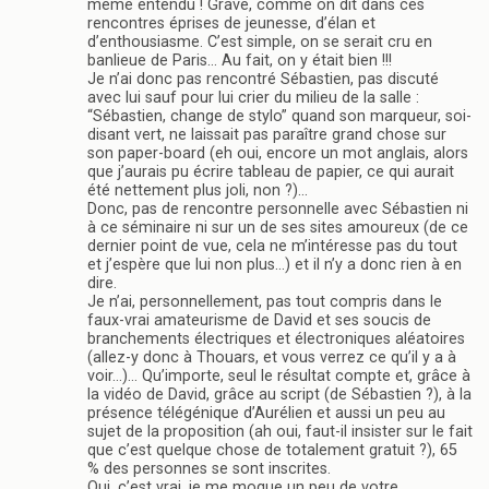
même entendu ! Grave, comme on dit dans ces
rencontres éprises de jeunesse, d’élan et
d’enthousiasme. C’est simple, on se serait cru en
banlieue de Paris… Au fait, on y était bien !!!
Je n’ai donc pas rencontré Sébastien, pas discuté
avec lui sauf pour lui crier du milieu de la salle :
“Sébastien, change de stylo” quand son marqueur, soi-
disant vert, ne laissait pas paraître grand chose sur
son paper-board (eh oui, encore un mot anglais, alors
que j’aurais pu écrire tableau de papier, ce qui aurait
été nettement plus joli, non ?)…
Donc, pas de rencontre personnelle avec Sébastien ni
à ce séminaire ni sur un de ses sites amoureux (de ce
dernier point de vue, cela ne m’intéresse pas du tout
et j’espère que lui non plus…) et il n’y a donc rien à en
dire.
Je n’ai, personnellement, pas tout compris dans le
faux-vrai amateurisme de David et ses soucis de
branchements électriques et électroniques aléatoires
(allez-y donc à Thouars, et vous verrez ce qu’il y a à
voir…)… Qu’importe, seul le résultat compte et, grâce à
la vidéo de David, grâce au script (de Sébastien ?), à la
présence télégénique d’Aurélien et aussi un peu au
sujet de la proposition (ah oui, faut-il insister sur le fait
que c’est quelque chose de totalement gratuit ?), 65
% des personnes se sont inscrites.
Oui, c’est vrai, je me moque un peu de votre