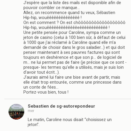
J’espère que la liste des mails est disponible afin de
pouvoir combler ce manque…
Allez, on recommence quand tu veux, Sébastien
Hip-hip, wouêêêêêêêêêêêêêê !
On est comment ? On est chôôôôôôôôôôôôôôôôôô
Hip-hip, wouêêêêêêêêêêêêêeêêêêêêêêêêêê !
Une petite pensée pour Caroline, sympa comme un
jeton de casino (celui à 100 bien sûr, à défaut de celui
à 1000 que j’ai réclamé à Caroline quand elle m’a
demandé de choisir dans le gros saladier…) et qui doit
penser maintenant à ses pauvres factures qui sont
toujours en deshérence et que son p… de logiciel de
m… ne lui permet pas de faire (je précise que ce sont -
presque- les termes qu’elle a utilisés, mais je suis loin
d’avoir tout écrit…).
J’aurais aimé lui faire une bise avant de partir, mais
elle était trop entourée, comme une princesse dans
un conte de fées…
Portez-vous bien, tous !
Sebastien de sg-autorepondeur
mer
Le matin, Caroline nous disait “choisissez un
jeton”.