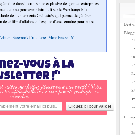
pécialisé dans la croissance explosive des petites entreprises.
mment connu pour avoir introduit sur le Web français la
hode des Lancements Orchestrés, qui permet de générer
n de chiffre d'affaires en l'espace d'une semaine pour votre
Best o
Blogg
witter
|
Facebook
|
YouTube
|
More Posts (46)
Bl
Fa
mo
nez-vous à la
Ré
sletter !"
Ré
Ré
 et vidéos marketing directement par email ! Votre
ent confidentielle et ne sera jamais partagée ou
Si
revendue.
Tw
W
Entrep
Ac
En