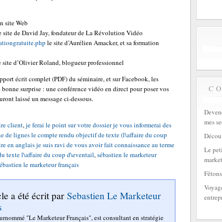
n site Web
e site de David Jay, fondateur de La Révolution Vidéo
ationgratuite.php
le site d’Aurélien Amacker, et sa formation
 site d’Olivier Roland, blogueur professionnel
upport écrit complet (PDF) du séminaire, et sur Facebook, les
C
 bonne surprise : une conférence vidéo en direct pour poser vos
auront laissé un message ci-dessous.
Devene
mes se
re client
,
je ferai le point sur votre dossier je vous informerai des
ne de lignes le compte rendu objectif de texte (l\affaire du coup
Découv
e en anglais je suis ravi de vous avoir fait connaissance au terme
Le peti
u texte l\affaire du coup d\eventail
,
sébastien le marketeur
market
ébastien le marketeur français
Fêtons
Voyage
cle a été écrit par
Sebastien Le Marketeur
entrep
s
surnommé "Le Marketeur Français", est consultant en stratégie