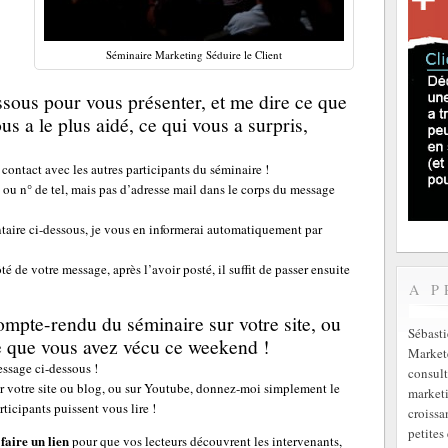
Séminaire Marketing Séduire le Client
sous pour vous présenter, et me dire ce que
us a le plus aidé, ce qui vous a surpris,
 contact avec les autres participants du séminaire !
ou n° de tel, mais pas d’adresse mail dans le corps du message
aire ci-dessous, je vous en informerai automatiquement par
é de votre message, après l’avoir posté, il suffit de passer ensuite
A P
mpte-rendu du séminaire sur votre site, ou
Sébast
ce que vous avez vécu ce weekend !
Markete
essage ci-dessous !
consult
r votre site ou blog, ou sur Youtube, donnez-moi simplement le
marketi
rticipants puissent vous lire !
croissa
petites 
faire un lien
pour que vos lecteurs découvrent les intervenants,