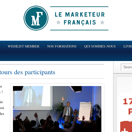
WISHLIST MEMBER
NOS FORMATIONS
QUI SOMMES-NOUS
LIVR
tours des participants
de
 !
ie
ssi
les