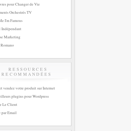
vres pour Changer de Vie
ents Orchestrés TV
Me I'm Famous
l Indépendant
se Marketing
 Romano
RESSOURCES
RECOMMANDÉES
et vendez votre produit sur Internet
illeurs plugins pour Wordpress
e Le Client
 par Email