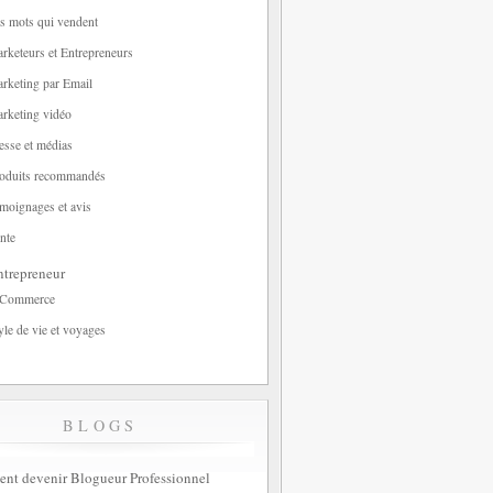
s mots qui vendent
rketeurs et Entrepreneurs
rketing par Email
rketing vidéo
esse et médias
oduits recommandés
moignages et avis
nte
trepreneur
-Commerce
yle de vie et voyages
BLOGS
t devenir Blogueur Professionnel