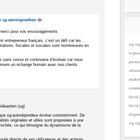
e sg-autorepondeur
dit :
t merci pour vos encouragements.
nir entrepreneur français, c’est un défi car les
zig zig
tratives, fiscales et sociales sont nombreuses en
la pre
e sans cesse et continuera d’évoluer car nous
presen
imum un échange humain avec nos clients.
sébast
market
commen
david 
david 
Sébastien (sg)
slogan
que sg-autorépondeur évolue constamment. De
lités originales et utiles sont proposées à une
zig zig
prochée, ce qui témoigne du dynamisme de la
oute directe de ses utilisateurs et des acteurs