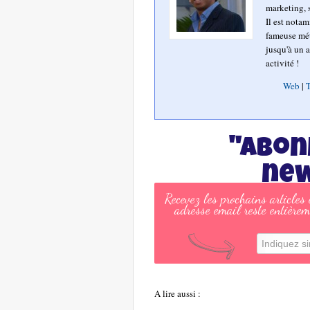
marketing, s
Il est nota
fameuse mét
jusqu'à un a
activité !
Web
|
T
"Abon
new
Recevez les prochains articles
adresse email reste entièrem
A lire aussi :