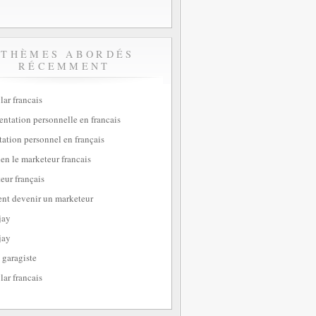
THÈMES ABORDÉS
RÉCEMMENT
lar francais
sentation personnelle en francais
tation personnel en français
ien le marketeur francais
eur français
t devenir un marketeur
jay
jay
 garagiste
lar francais