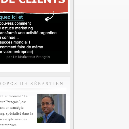
ROPOS DE SÉBASTIEN
ien, surnommé "Le
ur Français", est
ant en stratégie
ng, spécialisé dans la
nce explosive des
entreprises.