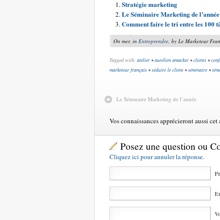
Stratégie marketing
Le Séminaire Marketing de l’année
Comment faire le tri entre les 100 
On mer, in
Entreprendre
, by Le Marketeur Fran
Tagged with:
atelier
•
aurélien amacker
•
clients
•
conf
marketeur français
•
séduire le client
•
séminaire
•
tém
Le Séminaire Marketing de l’année
Vos connaissances apprécieront aussi cet ar
Posez une question ou 
Cliquez ici pour annuler la réponse.
Pr
Em
Vo