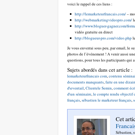
voici le rappel de ces liens :
http://lemarketeurfrancais.com/
– mo
http://webmarketingvideopro.com/
l
http://www.bloguer-gagner.com/form
vidéo gratuite en direct
http://blogueur-pro.com/video.php
le
Je vous enverrai sous peu, par email, le s
photos de l’événement ! A venir aussi une
questions, pour tous les participants qui 
Sujets abordés dans cet article :
lemarketeurfrancais com
,
contenu séminai
documents manquants
,
faite en une dizai
d\eventail
,
Clientele Semin
,
comment écrir
d\un séminaire
,
le compte rendu objectif d
français
,
sébastien le marketeur français
,
s
Cet arti
Francai
Sébastien, 