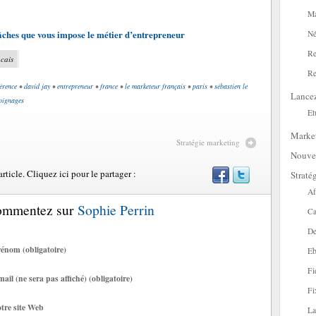
Ma
tâches que vous impose le métier d’entrepreneur
Né
Re
cais
Re
érence
•
david jay
•
entrepreneur
•
france
•
le marketeur français
•
paris
•
sébastien le
Lance
oignages
Et
Marke
Stratégie marketing
Nouve
ticle. Cliquez ici pour le partager :
Straté
Af
Commentez sur
Sophie Perrin
Ca
De
énom (obligatoire)
Eb
Fi
ail (ne sera pas affiché) (obligatoire)
Fi
tre site Web
La