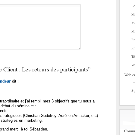
Le
Ma
Ma
Ma
Pr
Pr
Té
Ve
 Client : Les retours des participants”
Web en
ondeur
dit :
E
St
raordinaire et j’ai rempli mes 3 objectifs que tu nous a
début du séminaire :
ients
s stratégiques (Christian Godefroy, Aurélien Amacker, etc)
 stratégies en marketing.
rand merci à toi Sébastien.
Commen