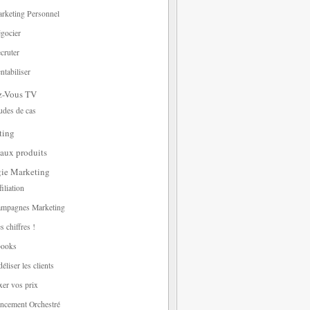
rketing Personnel
gocier
cruter
ntabiliser
z-Vous TV
udes de cas
ting
aux produits
gie Marketing
filiation
mpagnes Marketing
s chiffres !
ooks
déliser les clients
xer vos prix
ncement Orchestré