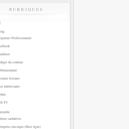
RUBRIQUES
f
ing
ogueurs Professionnels
cebook
nétiser
diger du contenu
férencement
seaux Sociaux
tes intéressants
itter
eb TV
rendre
tions caritatives
treprise classique (Hors ligne)