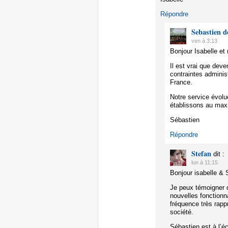
Répondre
Sebastien d
ven à 3:13
Bonjour Isabelle e
Il est vrai que deve
contraintes adminis
France.
Notre service évolu
établissons au max
Sébastien
Répondre
Stefan
dit :
lun à 11:15
Bonjour isabelle & 
Je peux témoigner 
nouvelles fonctionna
fréquence très rap
société.
Sébastien est à l’éc