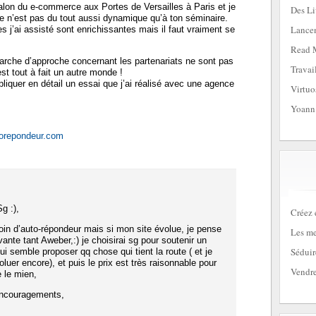
alon du e-commerce aux Portes de Versailles à Paris et je
Des Li
e n’est pas du tout aussi dynamique qu’à ton séminaire.
Lancem
 j’ai assisté sont enrichissantes mais il faut vraiment se
Read 
marche d’approche concernant les partenariats ne sont pas
Travai
t tout à fait un autre monde !
pliquer en détail un essai que j’ai réalisé avec une agence
Virtuo
Yoann
torepondeur.com
g :),
Créez 
oin d’auto-répondeur mais si mon site évolue, je pense
Les me
vante tant Aweber,:) je choisirai sg pour soutenir un
Séduir
ui semble proposer qq chose qui tient la route ( et je
luer encore), et puis le prix est très raisonnable pour
Vendre
 le mien,
encouragements,