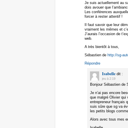
Je suis actuellement au s
dois avouer que l’ambianc
Les conférences auxquelles
forcer à rester attentif !
Il faut savoir que leur dé
vraiment les mêmes et c’es
J’aurais l’occasion de t’ex
web.
A très bientôt à tous,
Sébastien de
http://sg-au
Répondre
Isabelle
dit :
jeu à 2:19
Bonjour Sébastien de S
Je n’ai pas encore bes
que malgré Olivier qui 
entrepreneur français q
suis sûre que sg va évo
les petits blogs comme
Alors avec tous mes 
Isabelle