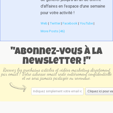
d'affaires en l'espace d'une semaine
pour votre activité !
Web
|
Twitter
|
Facebook
|
YouTube
|
More Posts (46)
"Abonnez-vous à la
newsletter !"
Recevez les prochains articles et vidéos marketing directement
par email ! Votre adresse email reste entièrement confidentielle
et ne sera jamais partagée ou revendue.