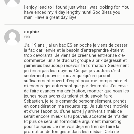
I enjoy, lead to I found just what I was looking for. You
have ended my 4 day lengthy hunt! God Bless you
man. Have a great day. Bye
sophie
ven
J’ai 19 ans, j’ai un bac ES en poche je viens de cesser
la fac car l’envie et le besoin d’entreprendre étaient
trop dévorants. Je viens de créer une entreprise d’e-
commerce: un site d’achat groupé à prix dégressif et
j’aimerais beaucoup recevoir ta formation. Seulement
je n’en ai pas les moyens. Ce que je voudrais c’est
seulement pouvoir trouver quelqu’un qui soit
suffisamment ouvert d’esprit pour me comprendre et
m’encourager autrement que par des mots. J’ai envie
de faire avancer ma génération, montrer que nous les
jeunes nous avons du talent et du savoir faire.
Sébastien, je te le demande personnellement, prends
en considération ma requête stp. Je suis très motivée,
et d’une façon ou d’une autre j’y arriverais mais ce
serait encore mieux si tu pouvais accepter de m’aider.
Et puis ce sera un formidable argument marketing
pour toi après. Je me vois déjà en tren de faire la
promotion de ton geste dans les médias. Cela ne