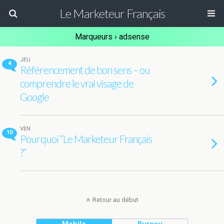
Le Marketeur Français
Marqueurs › adsense
JEU
4
Référencement de bon sens – ou
comprendre le vrai visage de
Google
VEN
10
Pourquoi “Le Marketeur Français
?”
Retour au début