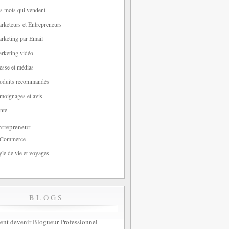
s mots qui vendent
rketeurs et Entrepreneurs
rketing par Email
rketing vidéo
esse et médias
oduits recommandés
moignages et avis
nte
trepreneur
-Commerce
yle de vie et voyages
BLOGS
t devenir Blogueur Professionnel