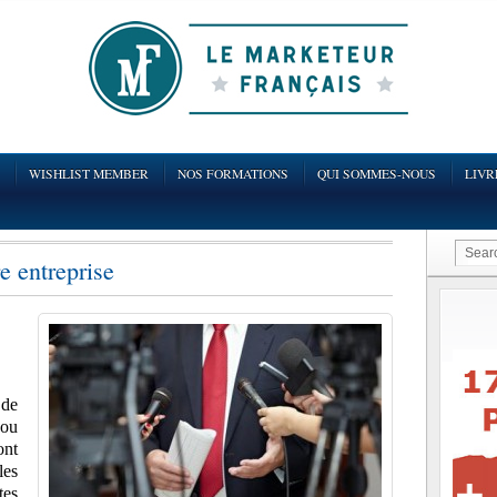
WISHLIST MEMBER
NOS FORMATIONS
QUI SOMMES-NOUS
LIVR
 entreprise
 de
 ou
ont
les
es