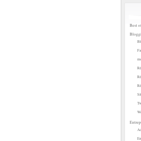
Best o
Blogg
Bl
Fa
mo
Ré
Ré
Ré
Si
Tw
W
Entrep
Ac
En