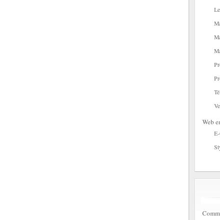
Le
Ma
Ma
Ma
Pr
Pr
Té
Ve
Web en
E
St
Commen