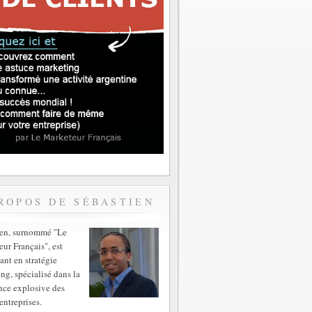
ROPOS DE SÉBASTIEN
ien, surnommé "Le
ur Français", est
ant en stratégie
ng, spécialisé dans la
nce explosive des
entreprises.