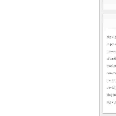
zig zig
la pre
presen
sébast
market
commen
david 
david 
slogan
zig zig