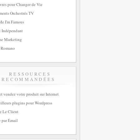
vres pour Changer de Vie
ents Orchestrés TV
Me I'm Famous
l Indépendant
se Marketing
 Romano
RESSOURCES
RECOMMANDÉES
et vendez votre produit sur Internet
illeurs plugins pour Wordpress
e Le Client
 par Email