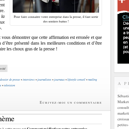
ent
re.
 la
Pour faire connaitre votre entreprise dans la presse, il faut sortir
des sentiers battus !
eux
».
e : vous démontrer que cette affirmation est erronée et que
 d’être présenté dans les meilleures conditions et d’être
aire les choux gras de la presse !
nvité
dossier de presse
•
interviews
•
journalistes
•
journaux
•
lifestyle conseil
•
mailing
A P
s
•
television
Sébast
Markete
Ecrivez-moi un commentaire
consult
marketi
thème
croissa
petites 
Comment médiatiser votre entreprise
 à cette page est
.