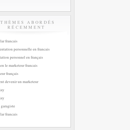
THÈMES ABORDÉS
RÉCEMMENT
lar francais
sentation personnelle en francais
tation personnel en français
ien le marketeur francais
eur français
t devenir un marketeur
jay
jay
 garagiste
lar francais