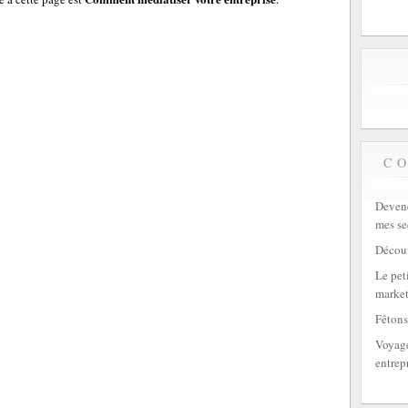
C
Devene
mes se
Découv
Le peti
market
Fêtons
Voyage
entrep