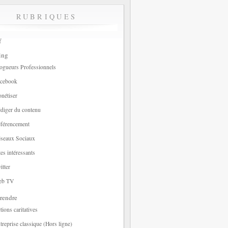
RUBRIQUES
f
ing
ogueurs Professionnels
cebook
nétiser
diger du contenu
férencement
seaux Sociaux
tes intéressants
itter
eb TV
rendre
tions caritatives
treprise classique (Hors ligne)