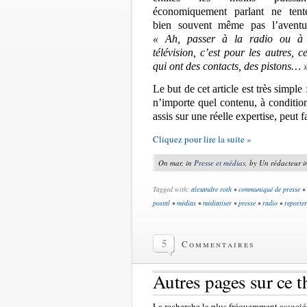
économiquement parlant ne tent
bien souvent même pas l’aventu
« Ah, passer à la radio ou à
télévision, c’est pour les autres, c
qui ont des contacts, des pistons… 
Le but de cet article est très simpl
n’importe quel contenu, à condition
assis sur une réelle expertise, peut f
Cliquez pour lire la suite »
On mar, in
Presse et médias
, by Un rédacteur i
Tagged with:
alexandre roth
•
communiqué de presse
•
postal
•
médias
•
médiatiser
•
presse
•
radio
•
reporter
5
Commentaires
Autres pages sur ce 
La recherche la plus fréquemment associée