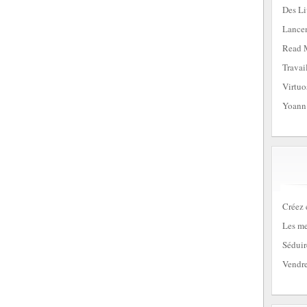
Des Li
Lancem
Read 
Travai
Virtuo
Yoann
Créez 
Les me
Séduir
Vendre