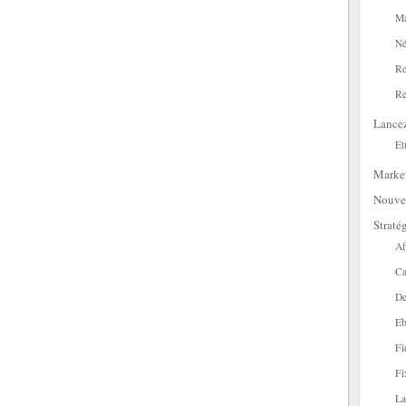
Ma
Né
Re
Re
Lance
Et
Marke
Nouve
Straté
Af
Ca
De
Eb
Fi
Fi
La