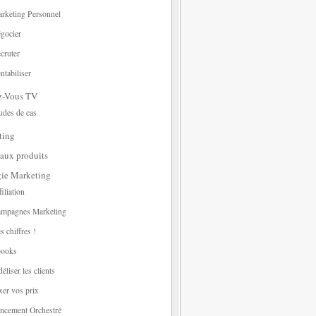
rketing Personnel
gocier
cruter
ntabiliser
z-Vous TV
udes de cas
ting
aux produits
gie Marketing
filiation
mpagnes Marketing
s chiffres !
ooks
déliser les clients
xer vos prix
ncement Orchestré