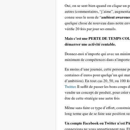
Oui, on se sent bien quand on clique un p
autres (commentaires, “j’aime”, augment
ambient awarene
connu sous le nom de “
quelque chose de nouveau dans notre en
vérifie 20 fois par jour ses emails.
Mais c’est une PERTE DE TEMPS COLOSS
démarrer une activité rentable.
Donnez-moi n’importe qui avec un minim
minimum de compétences dans n’importe q
En moins d’une journée, cette personne po
centaines d’euros pour quelqu’un qui man
d’ambition). En tout cas 20, 50, ou 100 f
Twitter.
Il suffit de passer les bons coups 
vendre un concept de produit, pour créer un
être de cette stratégie une autre fois
Même sans faire ce type d’effort, construir
long terme que de se faire une position su
Un compte Facebook ou Twitter n’est PA
connexions ne vous appartiennent pas. Ell