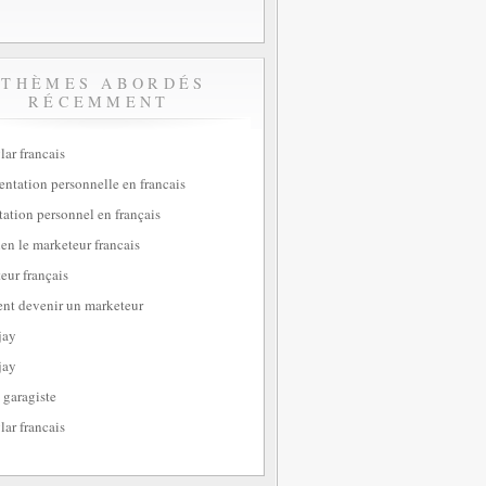
THÈMES ABORDÉS
RÉCEMMENT
lar francais
sentation personnelle en francais
tation personnel en français
ien le marketeur francais
eur français
t devenir un marketeur
jay
jay
 garagiste
lar francais