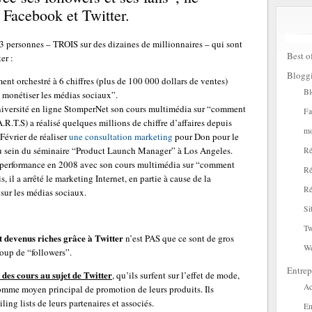
 Facebook et Twitter.
é 3 personnes – TROIS sur des dizaines de millionnaires – qui sont
Best o
er :
Blogg
ment orchestré à 6 chiffres (plus de 100 000 dollars de ventes)
Bl
monétiser les médias sociaux”.
’université en ligne StomperNet son cours multimédia sur “comment
Fa
R.T.S) a réalisé quelques millions de chiffre d’affaires depuis
mo
 Février de réaliser
une consultation marketing
pour Don pour le
sein du séminaire “Product Launch Manager” à Los Angeles.
Ré
le performance en 2008 avec son cours multimédia sur “comment
Ré
 il a arrêté le marketing Internet, en partie à cause de la
Ré
 sur les médias sociaux.
Si
Tw
devenus riches grâce à Twitter
n’est PAS que ce sont de gros
W
coup de “followers”.
Entrep
es cours au sujet de Twitter
, qu’ils surfent sur l’effet de mode,
Ac
omme moyen principal de promotion de leurs produits. Ils
ing lists de leurs partenaires et associés.
En