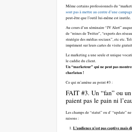
Même certains professionnels du “marketi
sont pas à mettre au centre d’une campag
peut-être que l’outil lui-même est inutile.
Au cours d’un séminaire “JV Alert” auquel
de “reines de Twitter”, “experts des rése
stratégie des médias sociaux”, etc etc. T
impriment sur leurs cartes de visite gratui
Le marketing a une seule et unique vocation
le caddie du client.
Un “marketeur” qui ne peut pas mo
charlatan !
Ce qui m’amène au point #3 :
FAIT #3. Un “fan” ou un “
paient pas le pain ni l’ea
Les champs de “statut” ou d’ “update” ne
raisons :
L’audience n’est pas captive mais di