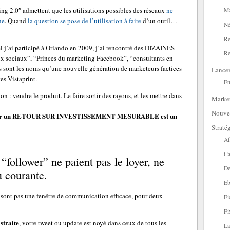
ng 2.0″ admettent que les utilisations possibles des réseaux
ne
Ma
ne
. Quand
la question se pose de l’utilisation à faire
d’un outil…
Né
Re
 j’ai participé à Orlando en 2009, j’ai rencontré des DIZAINES
Re
aux sociaux”, “Princes du marketing Facebook”, “consultants en
els sont les noms qu’une nouvelle génération de marketeurs factices
Lance
tes Vistaprint.
Et
 : vendre le produit. Le faire sortir des rayons, et les mettre dans
Marke
Nouve
ntrer un RETOUR SUR INVESTISSEMENT MESURABLE est un
Straté
Af
Ca
follower” ne paient pas le loyer, ne
De
u courante.
Eb
 sont pas une fenêtre de communication efficace, pour deux
Fi
Fi
straite
, votre tweet ou update est noyé dans ceux de tous les
La