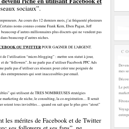
 devenu riche en utilisant Facebook et
réseaux sociaux”.
repreneurs. Au cours des 12 derniers mois, j’ai fréquenté plusieurs
. Certains noms connus comme Frank Kern, Eben Pagan, Jeff
eaucoup d’autres millionnaires plus discrets qui ne vendent pas
 dans beaucoup d’autres niches.
FACEBOOK OU TWITTER
POUR GAGNER DE L’ARGENT.
C
 de l’utilisation “micro-blogging” : mettre son statut à jour,
et de “followers”. Je ne parle pas d’utiliser Facebook PPC Ads
Devene
e ne parle pas d’utiliser ces réseaux pour créer une poignée de
mes se
 des entrepreneurs qui sont inaccessibles par email.
Découv
Le peti
market
isibles” qui utilisent de TRES NOMBREUSES stratégies
, le marketing de niche, le consulting, la co-registration… Il serait
Fêtons
ter soient tous invisibles… quand on sait que le plus gros “atout”
Voyage
entrep
t les mérites de Facebook et de Twitter
vec ses followers et ses fans”, ne