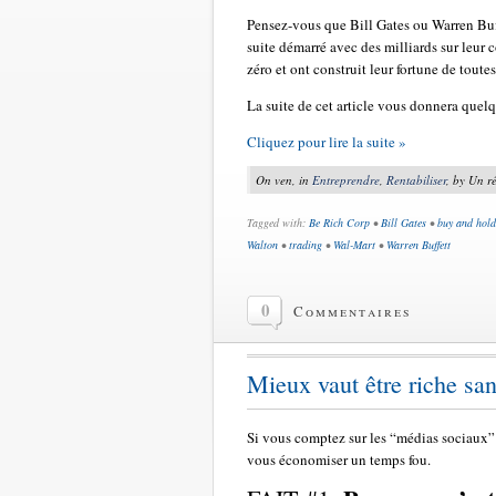
Pensez-vous que Bill Gates ou Warren Buf
suite démarré avec des milliards sur leur 
zéro et ont construit leur fortune de toutes
La suite de cet article vous donnera quelq
Cliquez pour lire la suite »
On ven, in
Entreprendre
,
Rentabiliser
, by Un r
Tagged with:
Be Rich Corp
•
Bill Gates
•
buy and hold
Walton
•
trading
•
Wal-Mart
•
Warren Buffett
0
Commentaires
Mieux vaut être riche san
Si vous comptez sur les “médias sociaux” p
vous économiser un temps fou.