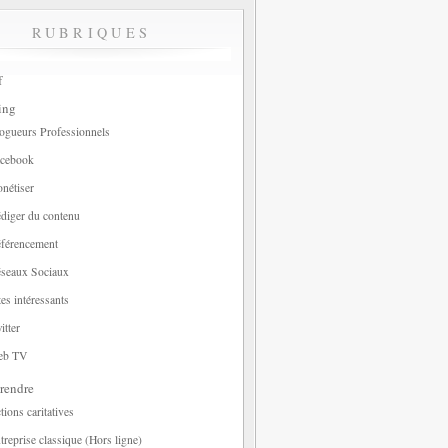
RUBRIQUES
f
ing
ogueurs Professionnels
cebook
nétiser
diger du contenu
férencement
seaux Sociaux
tes intéressants
itter
eb TV
rendre
tions caritatives
treprise classique (Hors ligne)