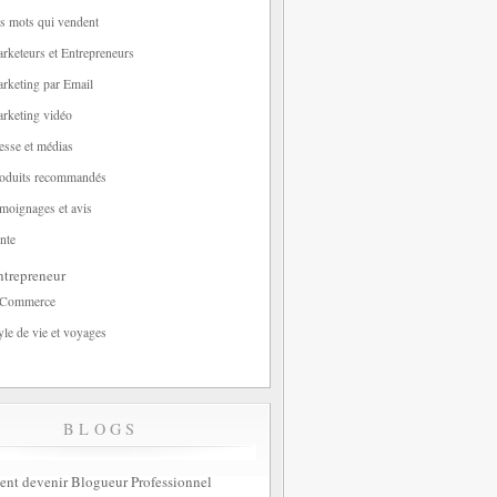
s mots qui vendent
rketeurs et Entrepreneurs
rketing par Email
rketing vidéo
esse et médias
oduits recommandés
moignages et avis
nte
trepreneur
-Commerce
yle de vie et voyages
BLOGS
t devenir Blogueur Professionnel