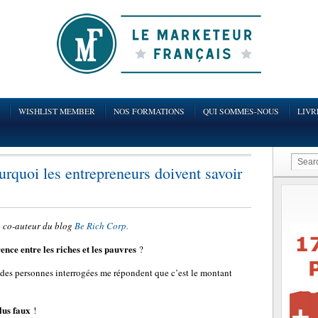
WISHLIST MEMBER
NOS FORMATIONS
QUI SOMMES-NOUS
LIVR
ourquoi les entrepreneurs doivent savoir
e, co-auteur du blog
Be Rich Corp.
rence entre les riches et les pauvres
?
t des personnes interrogées me répondent que c’est le montant
plus faux
!