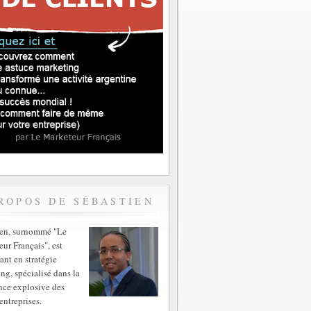
ROPOS DE SÉBASTIEN
ien, surnommé "Le
ur Français", est
ant en stratégie
ng, spécialisé dans la
nce explosive des
entreprises.