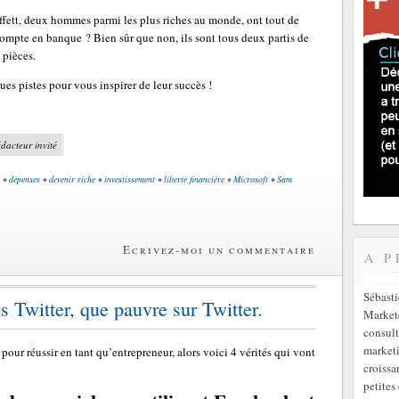
fett, deux hommes parmi les plus riches au monde, ont tout de
compte en banque ? Bien sûr que non, ils sont tous deux partis de
 pièces.
ues pistes pour vous inspirer de leur succès !
édacteur invité
•
dépenses
•
devenir riche
•
investissement
•
liberté financière
•
Microsoft
•
Sam
Ecrivez-moi un commentaire
A P
Sébast
s Twitter, que pauvre sur Twitter.
Markete
consult
marketi
our réussir en tant qu’entrepreneur, alors voici 4 vérités qui vont
croissa
petites 