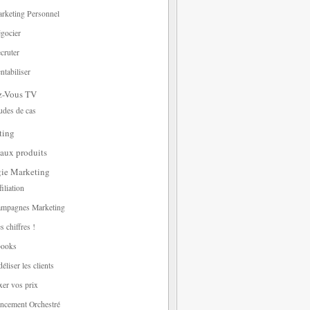
rketing Personnel
gocier
cruter
ntabiliser
z-Vous TV
udes de cas
ting
aux produits
gie Marketing
filiation
mpagnes Marketing
s chiffres !
ooks
déliser les clients
xer vos prix
ncement Orchestré