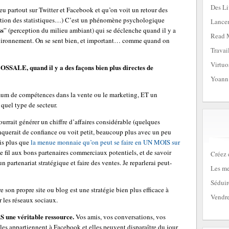
Des Li
eu partout sur Twitter et Facebook et qu’on voit un retour des
ation des statistiques…) C’est un phénomène psychologique
Lancem
ss
” (perception du milieu ambiant) qui se déclenche quand il y a
Read 
vironnement. On se sent bien, et important… comme quand on
Travai
Virtuo
ALE, quand il y a des façons bien plus directes de
Yoann
um de compétences dans la vente ou le marketing, ET un
uel type de secteur.
urrait générer un chiffre d’affaires considérable (quelques
querait de confiance ou voit petit, beaucoup plus avec un peu
ois plus que
la menue monnaie qu’on peut se faire en UN MOIS sur
de fil aux bons partenaires commerciaux potentiels, et de savoir
Créez 
 partenariat stratégique et faire des ventes. Je reparlerai peut-
Les me
Séduir
e son propre site ou blog est une stratégie bien plus efficace à
Vendre
r les réseaux sociaux.
S une véritable ressource.
Vos amis, vos conversations, vos
es appartiennent à Facebook et elles peuvent disparaître du jour