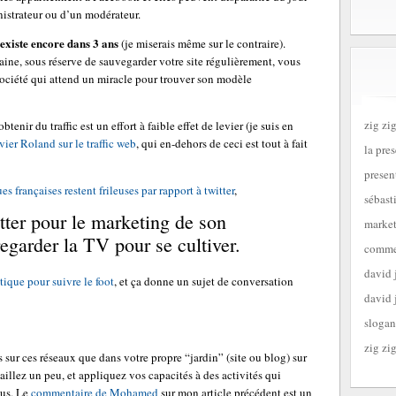
istrateur ou d’un modérateur.
existe encore dans 3 ans
(je miserais même sur le contraire).
, sous réserve de sauvegarder votre site régulièrement, vous
e société qui attend un miracle pour trouver son modèle
zig zig
tenir du traffic est un effort à faible effet de levier (je suis en
ivier Roland sur le traffic web
, qui en-dehors de ceci est tout à fait
la pre
presen
es françaises restent frileuses par rapport à twitter
,
sébast
tter pour le marketing de son
market
egarder la TV pour se cultiver.
commen
david 
tique pour suivre le foot
, et ça donne un sujet de conversation
david 
slogan
zig zig
sur ces réseaux que dans votre propre “jardin” (site ou blog) sur
aillez un peu, et appliquez vos capacités à des activités qui
ous. Le
commentaire de Mohamed
sur mon article précédent est un