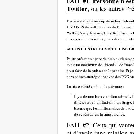
Personne n’est
FAIT #1.
Twitter
, ou les autres “
J’ai rencontré beaucoup de riches web-ent
DIZAINES de millionnaires de l’Internet
Walker, Andy Jenkins, Tony Robbins… et b
des cours de marketing, mais des produits
AUCUN D’ENTRE EUX N’UTILISE 
Petite précision : je parle bien évidemment
avoir un maximum de “friends”, de “fans” 
pour faire de la pub au coût par clic. Et j
partenariats stratégiques avec des PDG ou
La triste vérité est bien la suivante :
Il y a de nombreux millionnaires “v
différentes : l’affiliation, l’arbitrage
bizarre que les millionnaires de Twit
de ce réseau est la transparence.
FAIT #2. Ceux qui vanten
et d’avoir “une relation a