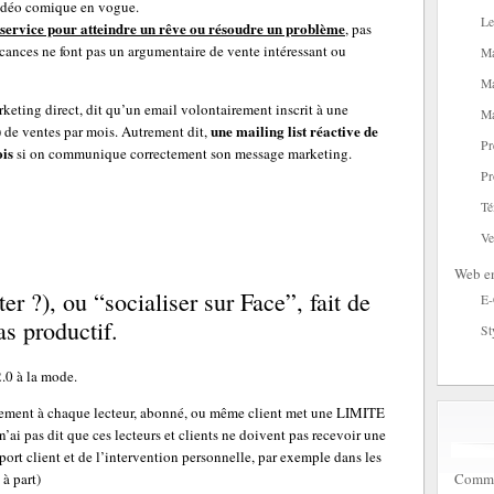
 vidéo comique en vogue.
Le
u service pour atteindre un rêve ou résoudre un problème
, pas
acances ne font pas un argumentaire de vente intéressant ou
Ma
Ma
rketing direct, dit qu’un email volontairement inscrit à une
Ma
une mailing list réactive de
 de ventes par mois. Autrement dit,
Pr
ois
si on communique correctement son message marketing.
Pr
Té
Ve
Web en
r ?), ou “socialiser sur Face”, fait de
E
as productif.
St
.0 à la mode.
ement à chaque lecteur, abonné, ou même client met une LIMITE
 n’ai pas dit que ces lecteurs et clients ne doivent pas recevoir une
ort client et de l’intervention personnelle, par exemple dans les
Commen
à part)