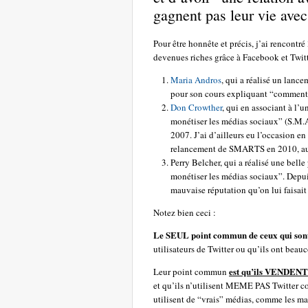
gagnent pas leur vie avec
Pour être honnête et précis, j’ai rencontr
devenues riches grâce à Facebook et Twitt
Maria Andros
, qui a réalisé un lance
pour son cours expliquant “comment 
Don Crowther
, qui en associant à l
monétiser les médias sociaux” (S.M.A.
2007. J’ai d’ailleurs eu l’occasion en
relancement de SMARTS en 2010, au 
Perry Belcher, qui a réalisé une bel
monétiser les médias sociaux”. Depuis,
mauvaise réputation qu’on lui faisait
Notez bien ceci :
Le SEUL point commun de ceux qui sont 
utilisateurs de Twitter ou qu’ils ont beau
est qu’ils VENDENT d
Leur point commun
et qu’ils n’utilisent MEME PAS Twitter c
utilisent de “vrais” médias, comme les mail