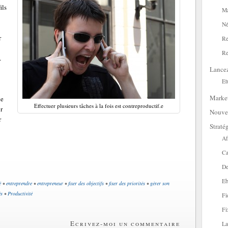
ils
Ma
Né
r
Re
Re
…
Lance
Et
Marke
de
Effectuer plusieurs tâches à la fois est contreproductif.e
r
Nouve
r
Straté
Af
Ca
De
Eb
é
•
entreprendre
•
entrepreneur
•
fixer des objectifs
•
fixer des priorités
•
gérer son
és
•
Productivité
Fi
Fi
Ecrivez-moi un commentaire
La