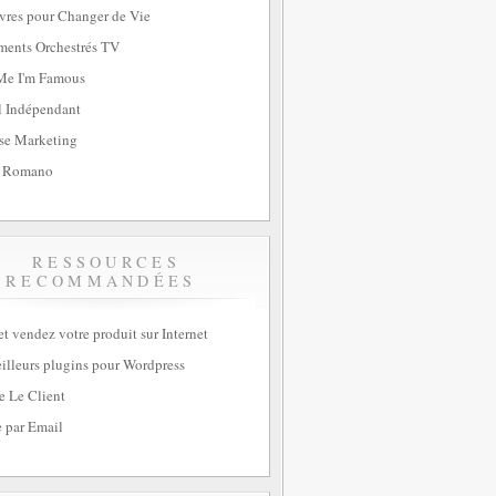
vres pour Changer de Vie
ents Orchestrés TV
Me I'm Famous
l Indépendant
se Marketing
 Romano
RESSOURCES
RECOMMANDÉES
et vendez votre produit sur Internet
illeurs plugins pour Wordpress
e Le Client
 par Email