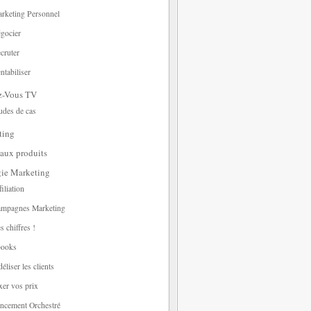
rketing Personnel
gocier
cruter
ntabiliser
z-Vous TV
udes de cas
ting
aux produits
gie Marketing
filiation
mpagnes Marketing
s chiffres !
ooks
déliser les clients
xer vos prix
ncement Orchestré