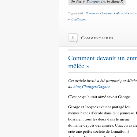
On dim, in
Entreprendre
, by Marie F.
Tagged with:
18 minutes
•
blogueur
•
efficacité
•
entre
•
visualisation
0
Commentaires
Comment devenir un entre
mêlée »
Cet article invité a été proposé par Mich
du
blog Changer-Gagner
.
C’est ce qu’aurait aimé savoir George.
George et Jacques avaient partagé les
mêmes bancs d’école dans leur jeunesse. I
bossaient tous les deux dans le même
domaine depuis des années. Chacun avai
créé une petite société de formation à