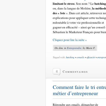
limitant le stress
batching
. Son nom ? Le
la méthod
ou, dans la langue de Molière,
des « lots
». Dans cet article, retrouvez n
explications pour appliquer cette techni
redoutable à votre vie professionnelle et
gagner en efficacité – ainsi qu’un conseil
Sébastien le Marketeur Français pour bien
Cliquez pour lire la suite »
On dim, in
Entreprendre
, by Marie F.
Tagged with:
batching
•
conseils
•
efficacité
•
entrepre
4
Commentaires
Comment faire le tri entr
métier d’entrepreneur
Répondre aux emails, démarcher de