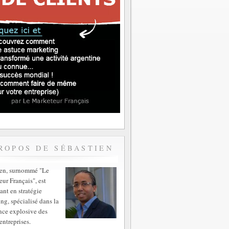
ROPOS DE SÉBASTIEN
ien, surnommé "Le
ur Français", est
ant en stratégie
ng, spécialisé dans la
nce explosive des
entreprises.