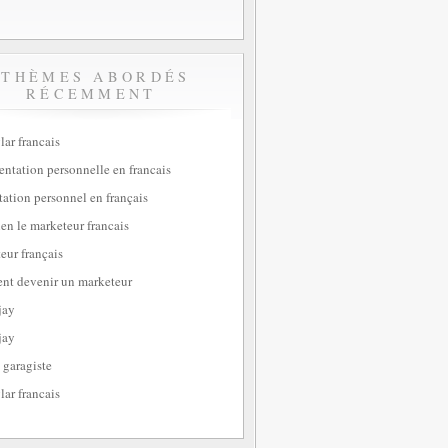
THÈMES ABORDÉS
RÉCEMMENT
lar francais
sentation personnelle en francais
tation personnel en français
ien le marketeur francais
eur français
t devenir un marketeur
jay
jay
 garagiste
lar francais