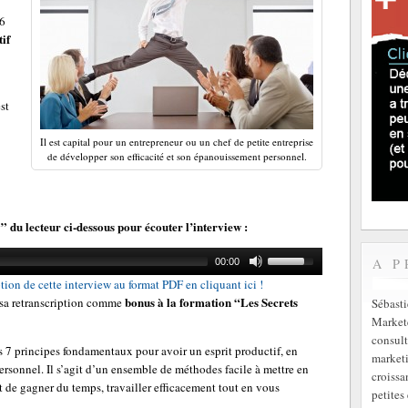
 6
if
st
Il est capital pour un entrepreneur ou un chef de petite entreprise
de développer son efficacité et son épanouissement personnel.
” du lecteur ci-dessous pour écouter l’interview :
A P
00:00
tion de cette interview au format PDF en cliquant ici !
bonus à la formation “Les Secrets
e sa retranscription comme
Sébast
Markete
consult
s 7 principes fondamentaux pour avoir un esprit productif, en
marketi
ersonnel. Il s’agit d’un ensemble de méthodes facile à mettre en
croissa
 de gagner du temps, travailler efficacement tout en vous
petites 