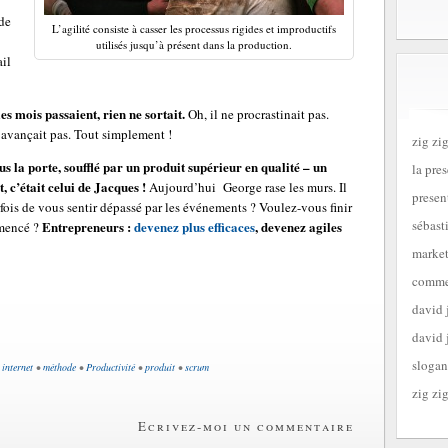
de
L’agilité consiste à casser les processus rigides et improductifs
utilisés jusqu’à présent dans la production.
ail
les mois passaient, rien ne sortait.
Oh, il ne procrastinait pas.
’avançait pas. Tout simplement !
zig zig
us la porte, soufflé par un produit supérieur en qualité – un
la pre
, c’était celui de Jacques !
Aujourd’hui George rase les murs. Il
presen
arfois de vous sentir dépassé par les événements ? Voulez-vous finir
sébast
Entrepreneurs :
devenez plus efficaces
, devenez agiles
mencé ?
market
commen
david 
david 
slogan
•
internet
•
méthode
•
Productivité
•
produit
•
scrum
zig zig
Ecrivez-moi un commentaire