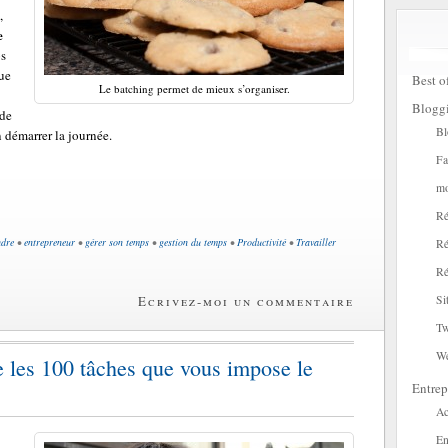
,
e
os
que
Best o
Le batching permet de mieux s’organiser.
Blogg
 de
Bl
 démarrer la journée.
Fa
mo
Ré
ndre
•
entrepreneur
•
gérer son temps
•
gestion du temps
•
Productivité
•
Travailler
Ré
Ré
Ecrivez-moi un commentaire
Si
Tw
W
e les 100 tâches que vous impose le
Entrep
Ac
En