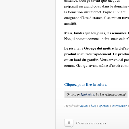
distance. George savait que Jacques
préparait un grand coup dans le domaine 
la formation sur Internet. Piqué au vif et
craignant d’être distancé, il se mit au trav
aussitôt.
Mais, tandis que les jours, les semaines, 
Non, il bossait comme un fou, mais cela n
George dut mettre la clef so
Le résultat ?
produit sorti très rapidement. Ce produit
est au bord du gouffre. Vous arrive-t-il p
comme George, avant même d’avoir com
Cliquez pour lire la suite »
On jeu, in
Marketing
, by Un rédacteur invité
Tagged with:
Agilité
•
blog
•
efficacité
•
entrepreneur
0
Commentaires