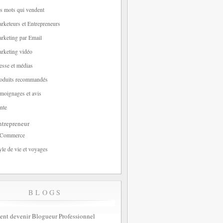
s mots qui vendent
rketeurs et Entrepreneurs
rketing par Email
rketing vidéo
esse et médias
oduits recommandés
moignages et avis
nte
trepreneur
-Commerce
yle de vie et voyages
BLOGS
t devenir Blogueur Professionnel