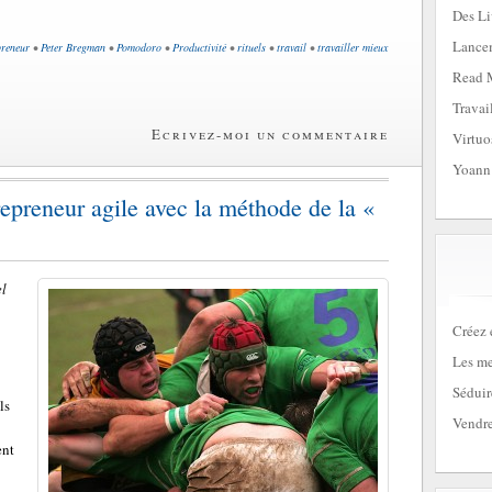
Des Li
Lancem
preneur
•
Peter Bregman
•
Pomodoro
•
Productivité
•
rituels
•
travail
•
travailler mieux
Read 
Travai
Ecrivez-moi un commentaire
Virtuo
Yoann
preneur agile avec la méthode de la «
el
Créez 
Les me
Séduir
ls
Vendre
ent