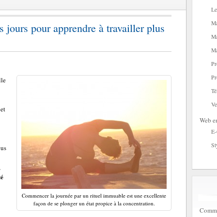
Le
Ma
es jours pour apprendre à travailler plus
Ma
Ma
Pr
Pr
lle
Té
Ve
 et
Web en
E
St
ous
,
té
Commencer la journée par un rituel immuable est une excellente
façon de se plonger un état propice à la concentration.
Commen