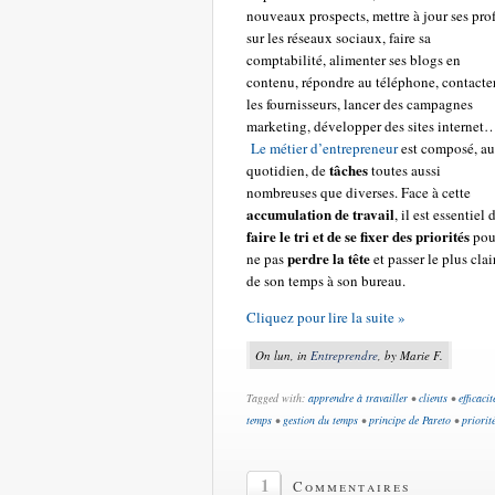
nouveaux prospects, mettre à jour ses prof
sur les réseaux sociaux, faire sa
comptabilité, alimenter ses blogs en
contenu, répondre au téléphone, contacte
les fournisseurs, lancer des campagnes
marketing, développer des sites internet
Le métier d’entrepreneur
est composé, au
tâches
quotidien, de
toutes aussi
nombreuses que diverses. Face à cette
accumulation de travail
, il est essentiel 
faire le tri et
de
se fixer des priorités
pou
perdre la
tête
ne pas
et passer le plus clai
de son temps à son bureau.
Cliquez pour lire la suite »
On lun, in
Entreprendre
, by Marie F.
Tagged with:
apprendre à travailler
•
clients
•
efficacit
temps
•
gestion du temps
•
principe de Pareto
•
priorit
1
Commentaires