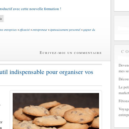
oductif avec cette nouvelle formation !
is
ites entreprises
•
efficacité
•
entrepreneur
•
épanouissement personnel
•
gagner du
C
Ecrivez-moi un commentaire
Devene
til indispensable pour organiser vos
mes se
Découv
Le peti
market
Fêtons
s
Voyage
entrep
er
en