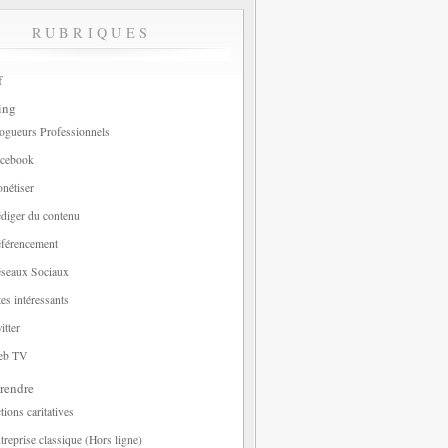
RUBRIQUES
f
ing
ogueurs Professionnels
cebook
nétiser
diger du contenu
férencement
seaux Sociaux
tes intéressants
itter
eb TV
rendre
tions caritatives
treprise classique (Hors ligne)