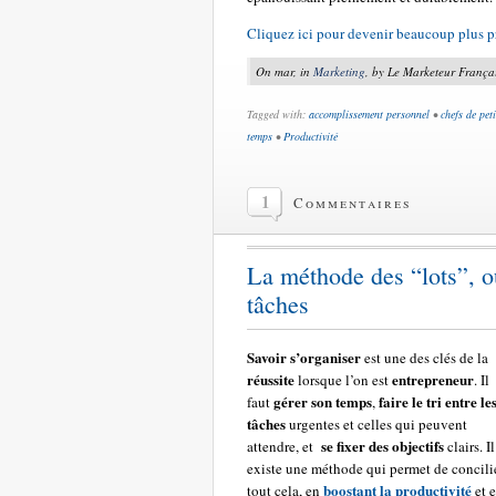
Cliquez ici pour devenir beaucoup plus pr
On mar, in
Marketing
, by Le Marketeur França
Tagged with:
accomplissement personnel
•
chefs de pet
temps
•
Productivité
1
Commentaires
La méthode des “lots”, ou
tâches
Savoir s’organiser
est une des clés de la
réussite
entrepreneur
lorsque l’on est
. Il
gérer son temps
faire le tri entre le
faut
,
tâches
urgentes et celles qui peuvent
se fixer des objectifs
attendre, et
clairs. Il
existe une méthode qui permet de concili
boostant la productivité
tout cela, en
et 