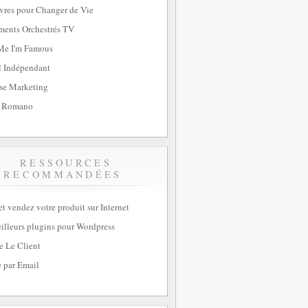
vres pour Changer de Vie
ents Orchestrés TV
Me I'm Famous
l Indépendant
se Marketing
 Romano
RESSOURCES
RECOMMANDÉES
et vendez votre produit sur Internet
illeurs plugins pour Wordpress
e Le Client
 par Email