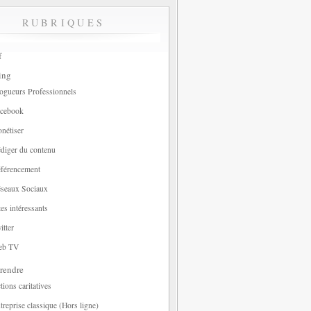
RUBRIQUES
f
ing
ogueurs Professionnels
cebook
nétiser
diger du contenu
férencement
seaux Sociaux
tes intéressants
itter
eb TV
rendre
tions caritatives
treprise classique (Hors ligne)