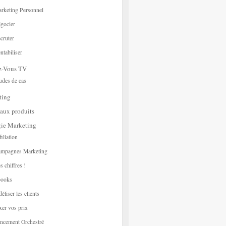
rketing Personnel
gocier
cruter
ntabiliser
z-Vous TV
udes de cas
ting
aux produits
gie Marketing
filiation
mpagnes Marketing
s chiffres !
ooks
déliser les clients
xer vos prix
ncement Orchestré