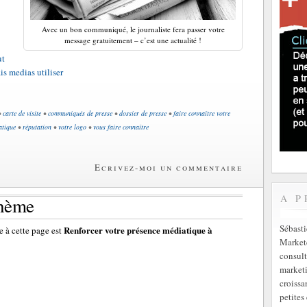
Avec un bon communiqué, le journaliste fera passer votre
message gratuitement – c’est une actualité !
ut
is medias utiliser
•
carte de visite
•
communiqués de presse
•
dossier de presse
•
faire connaître votre
atique
•
réputation
•
votre logo
•
vous faire connaître
Ecrivez-moi un commentaire
A P
thème
Sébast
Renforcer votre présence médiatique à
 à cette page est
Markete
consult
marketi
croissa
petites 