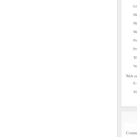
Le
Ma
Ma
Ma
Pr
Pr
Té
Ve
Web en
E
St
Commen