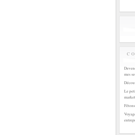
C
Devene
mes se
Découv
Le peti
market
Fêtons
Voyage
entrep