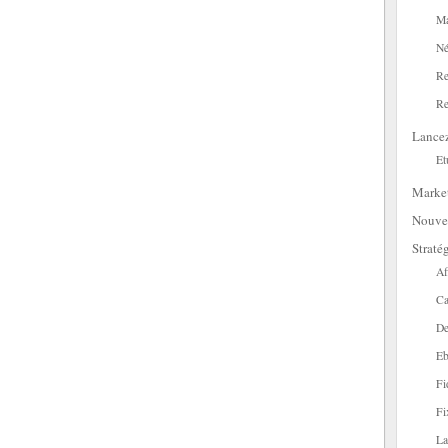
Ma
Né
Re
Re
Lance
Et
Marke
Nouve
Straté
Af
Ca
De
Eb
Fi
Fi
La