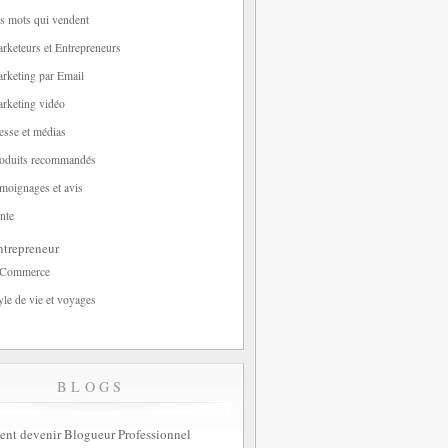
s mots qui vendent
rketeurs et Entrepreneurs
rketing par Email
rketing vidéo
esse et médias
oduits recommandés
moignages et avis
nte
trepreneur
-Commerce
yle de vie et voyages
BLOGS
t devenir Blogueur Professionnel