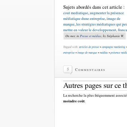
Sujets abordés dans cet article :
cout mediatique
,
augmenter la présence
médiatique dune entreprise
,
image de
marque
,
les stratégies médiatiques qui pe
mettre en valeur le developpement
,
franca
On mer, in
Presse et médias
, by Stéphanie W.
Tagged with:
articles de presse
•
campagne marketing
entreprise
•
image de marque
•
médias
•
présence médi
5
Commentaires
Autres pages sur ce 
La recherche la plus fréquemment associée
moindre coût
.