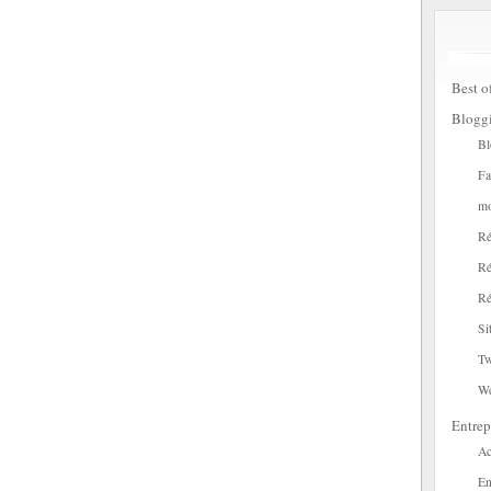
Best o
Blogg
Bl
Fa
mo
Ré
Ré
Ré
Si
Tw
W
Entrep
Ac
En