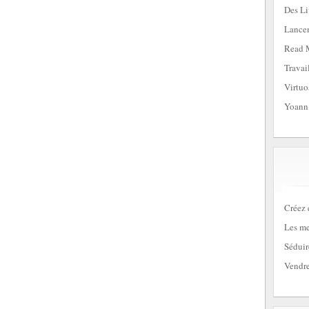
Des Li
Lancem
Read 
Travai
Virtuo
Yoann
Créez 
Les me
Séduir
Vendre