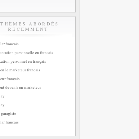
THÈMES ABORDÉS
RÉCEMMENT
lar francais
sentation personnelle en francais
tation personnel en français
ien le marketeur francais
eur français
t devenir un marketeur
jay
jay
 garagiste
lar francais