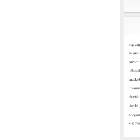
zig zig
la pre
presen
sébast
market
commen
david 
david 
slogan
zig zig