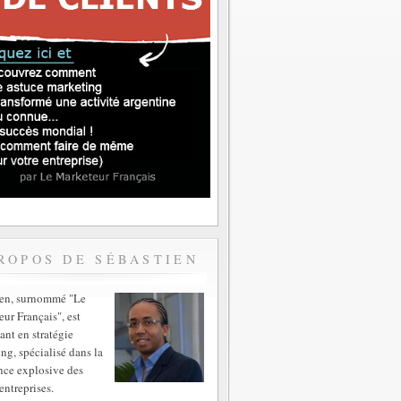
ROPOS DE SÉBASTIEN
ien, surnommé "Le
ur Français", est
ant en stratégie
ng, spécialisé dans la
nce explosive des
entreprises.