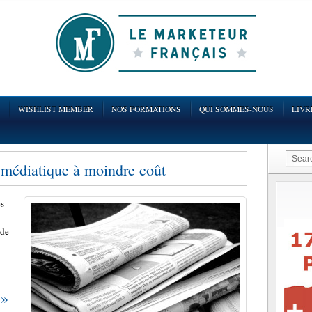
WISHLIST MEMBER
NOS FORMATIONS
QUI SOMMES-NOUS
LIVR
 médiatique à moindre coût
es
 de
 »