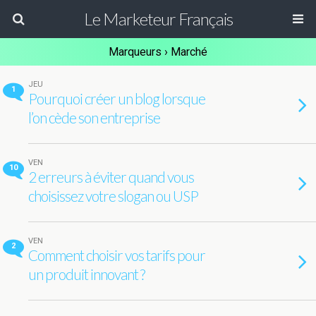
Le Marketeur Français
Marqueurs › Marché
JEU
1
Pourquoi créer un blog lorsque
l’on cède son entreprise
VEN
10
2 erreurs à éviter quand vous
choisissez votre slogan ou USP
VEN
2
Comment choisir vos tarifs pour
un produit innovant ?