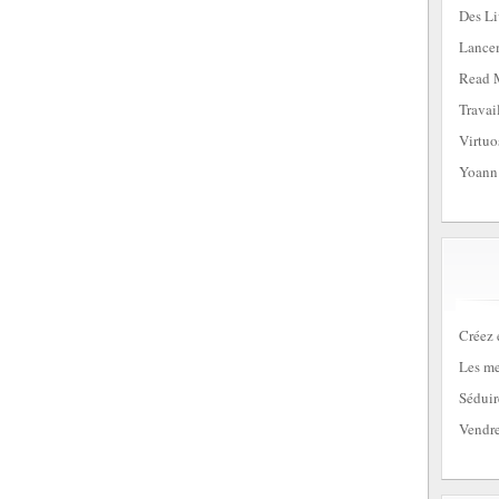
Des Li
Lancem
Read 
Travai
Virtuo
Yoann
Créez 
Les me
Séduir
Vendre