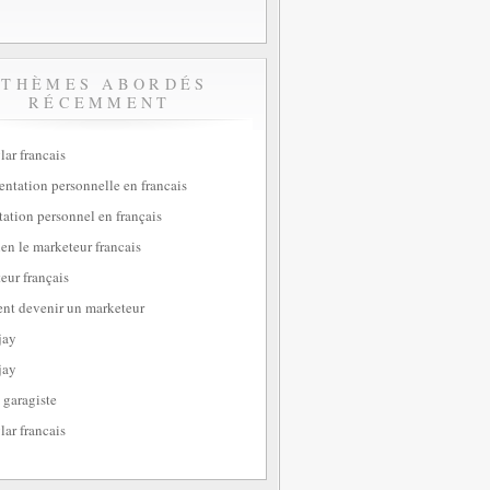
THÈMES ABORDÉS
RÉCEMMENT
lar francais
sentation personnelle en francais
tation personnel en français
ien le marketeur francais
eur français
t devenir un marketeur
jay
jay
 garagiste
lar francais