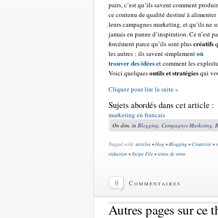
pairs, c’est qu’ils savent comment produi
ce contenu de qualité destiné à alimenter
leurs campagnes marketing, et qu’ils ne s
jamais en panne d’inspiration. Ce n’est pa
créatifs
forcément parce qu’ils sont plus
q
où
les autres : ils savent simplement
trouver des idées
et comment les exploite
outils et stratégies
Voici quelques
qui vou
Cliquez pour lire la suite »
Sujets abordés dans cet article :
marketing en francais
On dim, in
Blogging
,
Campagnes Marketing
,
R
Tagged with:
articles
•
blog
•
Blogging
•
Créativité
•
rédaction
•
Swipe File
•
textes de vente
0
Commentaires
Autres pages sur ce 