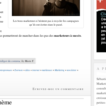
re
ont
s
Les bons marketeurs n’hésitent pas à recycler les campagnes
ue
qu’ils ont écrites dans le passé.
r.
marketeurs à succès
s permettront de marcher dans les pas des
.
édiger du contenu
, by Marie F.
A P
entrepreneurs
•
Evernote
•
idées
•
internet
•
marketeurs
•
Marketing
•
newsletter
•
Sébast
Markete
consult
Ecrivez-moi un commentaire
marketi
croissa
thème
petites 