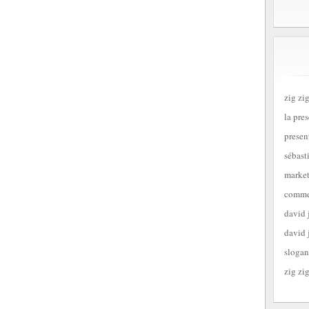
zig zig
la pre
presen
sébast
market
commen
david 
david 
slogan
zig zig