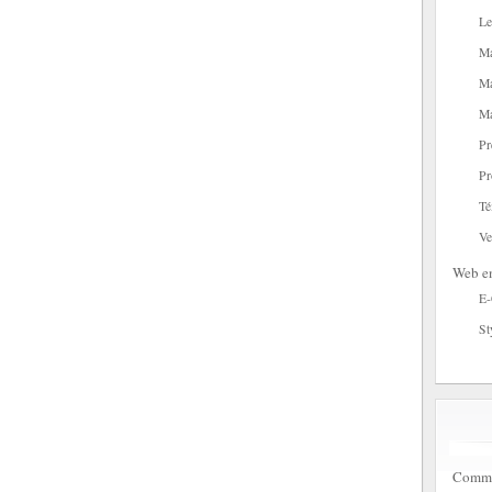
Le
Ma
Ma
Ma
Pr
Pr
Té
Ve
Web en
E
St
Commen