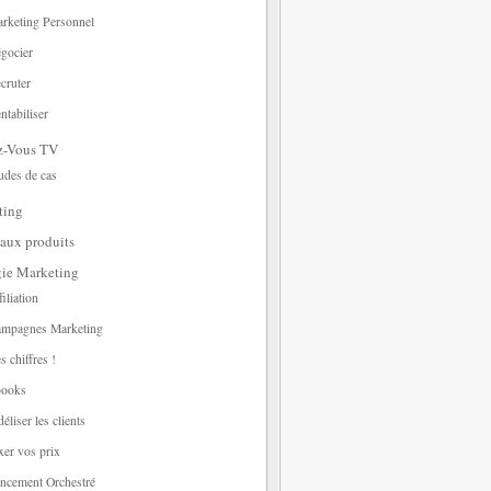
rketing Personnel
gocier
cruter
ntabiliser
z-Vous TV
udes de cas
ting
aux produits
gie Marketing
filiation
mpagnes Marketing
s chiffres !
ooks
déliser les clients
xer vos prix
ncement Orchestré