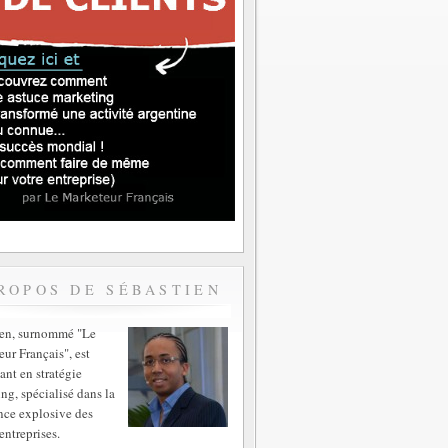
ROPOS DE SÉBASTIEN
ien, surnommé "Le
ur Français", est
ant en stratégie
ng, spécialisé dans la
nce explosive des
entreprises.