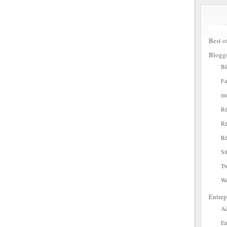
Best o
Blogg
Bl
Fa
mo
Ré
Ré
Ré
Si
Tw
W
Entrep
Ac
En