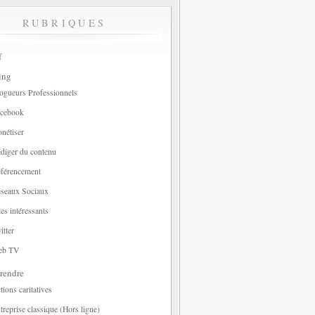
RUBRIQUES
f
ing
ogueurs Professionnels
cebook
nétiser
diger du contenu
férencement
seaux Sociaux
tes intéressants
itter
eb TV
rendre
tions caritatives
treprise classique (Hors ligne)