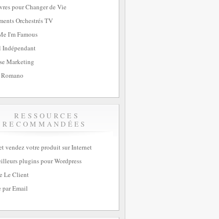
vres pour Changer de Vie
ents Orchestrés TV
Me I'm Famous
l Indépendant
se Marketing
 Romano
RESSOURCES
RECOMMANDÉES
et vendez votre produit sur Internet
illeurs plugins pour Wordpress
e Le Client
 par Email