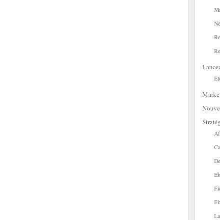
Ma
Né
Re
Re
Lance
Et
Marke
Nouve
Straté
Af
Ca
De
Eb
Fi
Fi
La