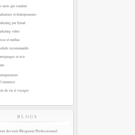
s mots qui vendent
rketeurs et Entrepreneurs
rketing par Email
rketing vidéo
esse et médias
oduits recommandés
moignages et avis
nte
trepreneur
-Commerce
yle de vie et voyages
BLOGS
t devenir Blogueur Professionnel