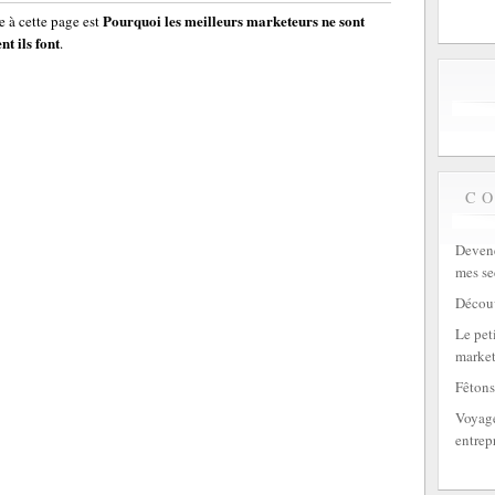
Pourquoi les meilleurs marketeurs ne sont
 à cette page est
t ils font
.
C
Devene
mes se
Découv
Le peti
market
Fêtons
Voyage
entrep