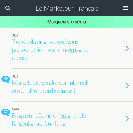
Le Marketeur Français
Marqueurs › média
JEU
7 endroits originaux où vous
pouvez utiliser vos témoignages
clients
JEU
40
Marketeur : vendre sur Internet
ou construire un business ?
MAR
27
Blogueur : Comment gagner de
l’argent grâce à un blog