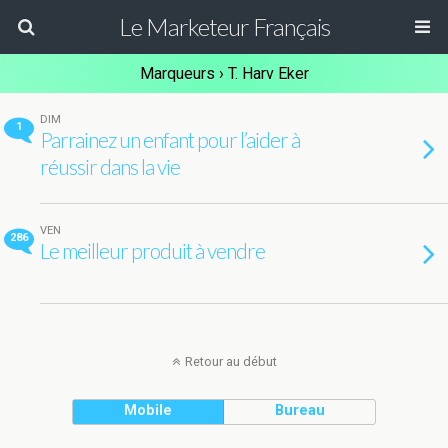
Le Marketeur Français
Marqueurs › T. Harv Eker
DIM
1
Parrainez un enfant pour l’aider à
réussir dans la vie
VEN
286
Le meilleur produit à vendre
Retour au début
Mobile
Bureau