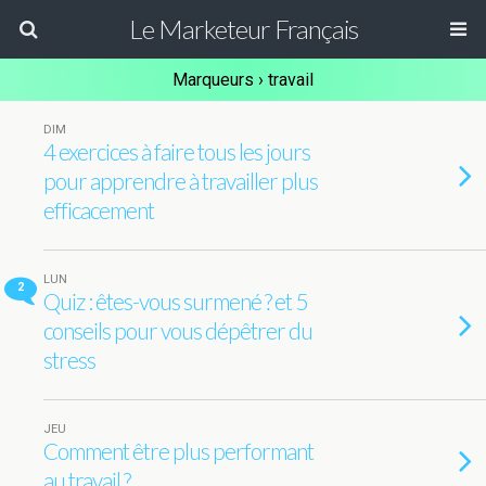
Le Marketeur Français
Marqueurs › travail
DIM
4 exercices à faire tous les jours
pour apprendre à travailler plus
efficacement
LUN
2
Quiz : êtes-vous surmené ? et 5
conseils pour vous dépêtrer du
stress
JEU
Comment être plus performant
au travail ?