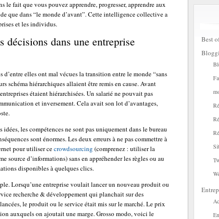
ans le fait que vous pouvez apprendre, progresser, apprendre aux
ide que dans “le monde d’avant”. Cette intelligence collective a
rises et les individus.
 décisions dans une entreprise
Best o
Blogg
Bl
 d’entre elles ont mal vécues la transition entre le monde “sans
Fa
urs schéma hiérarchiques allaient être remis en cause. Avant
mo
s entreprises étaient hiérarchisées. Un salarié ne pouvait pas
ommunication et inversement. Cela avait son lot d’avantages,
Ré
ste.
Ré
es idées, les compétences ne sont pas uniquement dans le bureau
Ré
onséquences sont énormes. Les deux erreurs à ne pas commettre à
Si
ernet pour utiliser ce
crowdsourcing
(comprenez : utiliser la
mme source d’informations) sans en appréhender les règles ou au
Tw
mations disponibles à quelques clics.
W
mple. Lorsqu’une entreprise voulait lancer un nouveau produit ou
Entrep
service recherche & développement qui planchait sur des
Ac
ancées, le produit ou le service était mis sur le marché. Le prix
ction auxquels on ajoutait une marge. Grosso modo, voici le
En