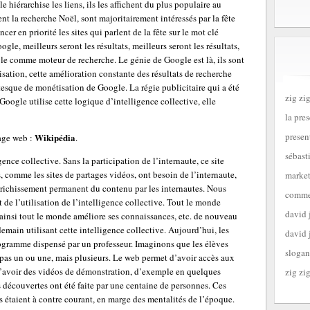
e hiérarchise les liens, ils les affichent du plus populaire au
nt la recherche Noël, sont majoritairement intéressés par la fête
ncer en priorité les sites qui parlent de la fête sur le mot clé
gle, meilleurs seront les résultats, meilleurs seront les résultats,
gle comme moteur de recherche. Le génie de Google est là, ils sont
isation, cette amélioration constante des résultats de recherche
esque de monétisation de Google. La régie publicitaire qui a été
zig zig
Google utilise cette logique d’intelligence collective, elle
la pre
presen
Wikipédia
age web :
.
sébast
ence collective. Sans la participation de l’internaute, ce site
es, comme les sites de partages vidéos, ont besoin de l’internaute,
market
enrichissement permanent du contenu par les internautes. Nous
commen
 de l’utilisation de l’intelligence collective. Tout le monde
david 
ainsi tout le monde améliore ses connaissances, etc. de nouveau
emain utilisant cette intelligence collective. Aujourd’hui, les
david 
gramme dispensé par un professeur. Imaginons que les élèves
slogan
 pas un ou une, mais plusieurs. Le web permet d’avoir accès aux
 d’avoir des vidéos de démonstration, d’exemple en quelques
zig zig
 découvertes ont été faite par une centaine de personnes. Ces
es étaient à contre courant, en marge des mentalités de l’époque.