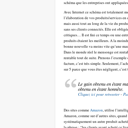
schéma que les entreprises ont appliquées
Avec Internet ce schéma est totalement mod
l’élaboration de vos produits/services en 
mais aussi tout au long de la vie du produ
sans ses clients connectés. Elle est obligé
critiques… Il est fini ce temps ou une en
produits étaient les meilleurs. A la moindr
bonne nouvelle va moins vite qu’une mauva
Dans le monde réel le mensonge est rentable
rentable tout de suite. Prenons l’exemple
facture, c’est très simple. Seulement, l’ac
sur 5 parce que vous êtes négligent, c’est
Le gain obtenu en étant ma
obtenu en étant honnête.
Cliquez ici pour retweeter
-
Pa
Des sites comme
Amazon
, utilise l’inte
Amazon, comme sur d’autres sites, quand 
systématiquement un autre produit acheté
la phrase : “les clients ayant acheté ce liv