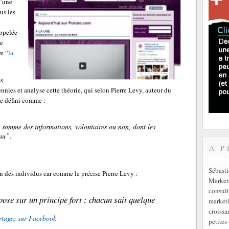
d’une
us les
ppelée
re
e “
la
es
ennies et analyse cette théorie, qui selon Pierre Levy, auteur du
tre défini comme :
la somme des informations, volontaires ou non, dont les
eau”.
A P
Sébast
on des individus car comme le précise Pierre Levy :
Markete
consult
epose sur un principe fort : chacun sait quelque
marketi
croissa
rtagez sur Facebook
petites 