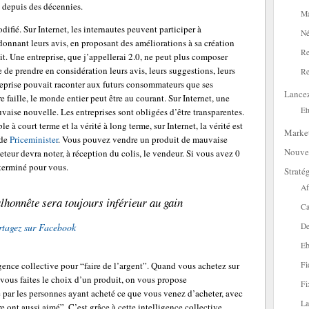
 depuis des décennies.
Ma
ifié. Sur Internet, les internautes peuvent participer à
Né
donnant leurs avis, en proposant des améliorations à sa création
Re
it. Une entreprise, que j’appellerai 2.0, ne peut plus composer
e de prendre en considération leurs avis, leurs suggestions, leurs
Re
treprise pouvait raconter aux futurs consommateurs que ses
Lance
e faille, le monde entier peut être au courant. Sur Internet, une
Et
ise nouvelle. Les entreprises sont obligées d’être transparentes.
 à court terme et la vérité à long terme, sur Internet, la vérité est
Marke
 de
Priceminister
. Vous pouvez vendre un produit de mauvaise
Nouve
heteur devra noter, à réception du colis, le vendeur. Si vous avez 0
 terminé pour vous.
Straté
Af
lhonnête sera toujours inférieur au gain
Ca
De
rtagez sur Facebook
Eb
Fi
lligence collective pour “faire de l’argent”. Quand vous achetez sur
vous faites le choix d’un produit, on vous propose
Fi
 par les personnes ayant acheté ce que vous venez d’acheter, avec
La
re ont aussi aimé”. C’est grâce à cette intelligence collective