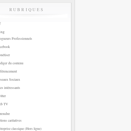
RUBRIQUES
f
ing
ogueurs Professionnels
cebook
nétiser
diger du contenu
férencement
seaux Sociaux
tes intéressants
itter
eb TV
rendre
tions caritatives
treprise classique (Hors ligne)