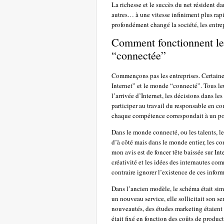
La richesse et le succès du net résident d
autres… à une vitesse infiniment plus rap
profondément changé la société, les entrep
Comment fonctionnent les
“connectée”
Commençons pas les entreprises. Certaines
Internet” et le monde “connecté”. Tous le
l’arrivée d’Internet, les décisions dans le
participer au travail du responsable en c
chaque compétence correspondait à un po
Dans le monde connecté, ou les talents, l
d’à côté mais dans le monde entier, les c
mon avis est de foncer tête baissée sur Int
créativité et les idées des internautes co
contraire ignorer l’existence de ces infor
Dans l’ancien modèle, le schéma était si
un nouveau service, elle sollicitait son 
nouveautés, des études marketing étaient l
était fixé en fonction des coûts de produ