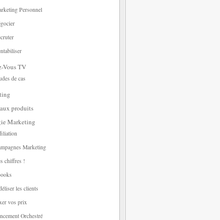
rketing Personnel
gocier
cruter
ntabiliser
z-Vous TV
udes de cas
ting
aux produits
gie Marketing
filiation
mpagnes Marketing
s chiffres !
ooks
déliser les clients
xer vos prix
ncement Orchestré