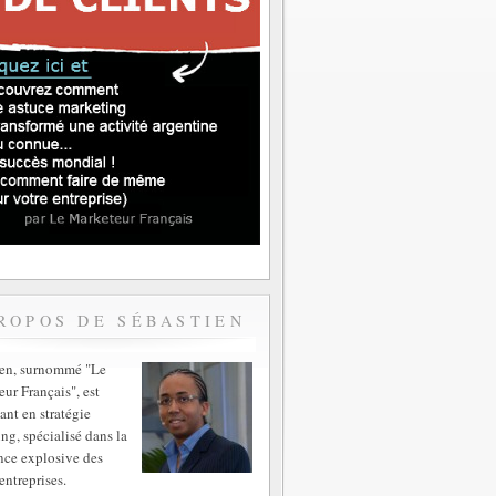
ROPOS DE SÉBASTIEN
ien, surnommé "Le
ur Français", est
ant en stratégie
ng, spécialisé dans la
nce explosive des
entreprises.