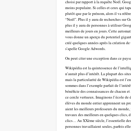
choisi par rapport à la requête Noël. Googl
moins populaire. Si celles et ceux qui tape
plutôt que par le prénom, alors il va référe
“Noël”. Plus il y aura de recherches sur Goo
plus il y aura de personnes à utiliser Goo
meilleurs de jours en jours. Cette automat
vous donne un aperçu du potentiel gigant
créé quelques années après la création de 
s’apelle Google Adwords.
On peut citer une exception dans ce pays
Wikipédia est la quintessence de l’intellig
n’aurait plus d’intérêt. La plupart des sit
mais la particularité de Wikipédia est l’
sommes dans l’exemple parfait de l’intérêt
bénéficie des connaissances de chacun et 
ce cercle vertueux. Imaginons l’école de d
élèves du monde entier apprennent un pro
aient les meilleurs professeurs du monde,
travaux des meilleurs en quelques clics,
clics… Au XXème siècle, l’essentielle des
personnes travaillaient seules, parfois ell