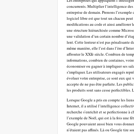
Les entreprises qui appliquent l’intellige
concurrents. Multiplier l’intelligence des
entreprise de demain. Prenons l’exemple 
logiciel libre est que tout un chacun peut 
modifications au code et ainsi améliorer 
une structure hiérarchisée comme Microsoft
une validation d’un certain nombre d’étap
lent. Cette lenteur n’est pas pénalisante 
même manière, elle l’est dans l’ère d’Inter
affronter le XXIè siècle. Combien de temps
informations, combien de centaines, voire 
économiser ou gagner à impliquer ses salar
s’impliquer. Les utilisateurs engagés repré
évoluer votre entreprise, ce sont eux qui 
accepte de ne pas être parfaite. Les publi
les produits sont sans cesse perfectibles.
Lorsque Google a pris en compte les liens e
Internet, il a utilisé l’intelligence colle
recherche s’enrichit et se perfectionne à 
l’exemple de Noël, qui est à la fois une f
Google pouvaient aussi bien vous donner de
n’étaient pas affinés. Là ou Google tire so