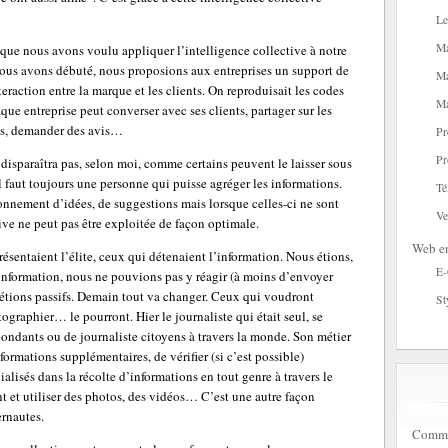
Le
Ma
t que nous avons voulu appliquer l’intelligence collective à notre
ous avons débuté, nous proposions aux entreprises un support de
Ma
raction entre la marque et les clients. On reproduisait les codes
Ma
ue entreprise peut converser avec ses clients, partager sur les
its, demander des avis…
Pr
Pr
 disparaîtra pas, selon moi, comme certains peuvent le laisser sous
il faut toujours une personne qui puisse agréger les informations.
Té
lonnement d’idées, de suggestions mais lorsque celles-ci ne sont
Ve
ctive ne peut pas être exploitée de façon optimale.
Web en
résentaient l’élite, ceux qui détenaient l’information. Nous étions,
E
information, nous ne pouvions pas y réagir (à moins d’envoyer
s étions passifs. Demain tout va changer. Ceux qui voudront
St
otographier… le pourront. Hier le journaliste qui était seul, se
ndants ou de journaliste citoyens à travers la monde. Son métier
formations supplémentaires, de vérifier (si c’est possible)
alisés dans la récolte d’informations en tout genre à travers le
t et utiliser des photos, des vidéos… C’est une autre façon
ernautes.
Commen