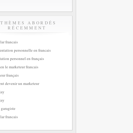
THÈMES ABORDÉS
RÉCEMMENT
lar francais
sentation personnelle en francais
tation personnel en français
ien le marketeur francais
eur français
t devenir un marketeur
jay
jay
 garagiste
lar francais