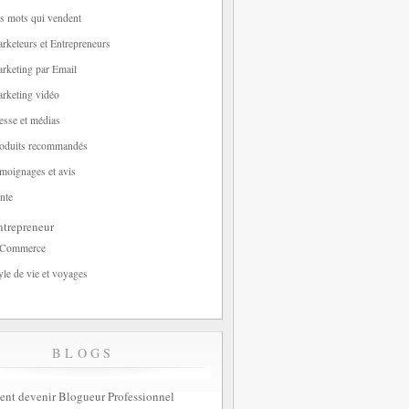
s mots qui vendent
rketeurs et Entrepreneurs
rketing par Email
rketing vidéo
esse et médias
oduits recommandés
moignages et avis
nte
trepreneur
-Commerce
yle de vie et voyages
BLOGS
t devenir Blogueur Professionnel