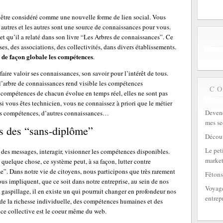
être considéré comme une nouvelle forme de lien social. Vous
 autres et les autres sont une source de connaissances pour vous.
t qu’il a relaté dans son livre “Les Arbres de connaissances”. Ce
es, des associations, des collectivités, dans divers établissements.
 de façon globale les compétences
.
e valoir ses connaissances, son savoir pour l’intérêt de tous.
l’arbre de connaissances rend visible les compétences
C
s compétences de chacun évolue en temps réel, elles ne sont pas
i vous êtes technicien, vous ne connaissez à priori que le métier
Devene
res compétences, d’autres connaissances…
mes se
s des “sans-diplôme”
Découv
Le peti
 des messages, interagir, visionner les compétences disponibles.
market
 quelque chose, ce système peut, à sa façon, lutter contre
e”. Dans notre vie de citoyens, nous participons que très rarement
Fêtons
us impliquent, que ce soit dans notre entreprise, au sein de nos
Voyage
le gaspillage, il en existe un qui pourrait changer en profondeur nos
entrep
 de la richesse individuelle, des compétences humaines et des
ce collective est le coeur même du web.