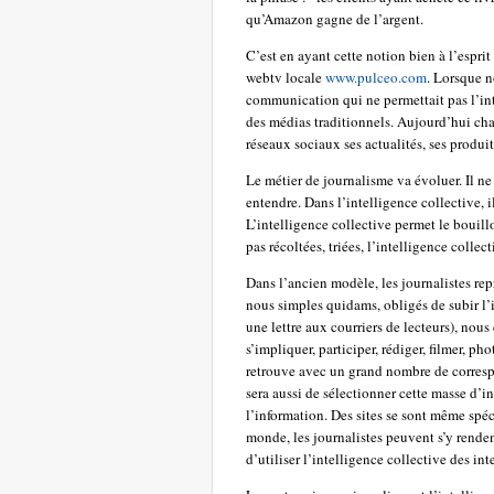
qu’Amazon gagne de l’argent.
C’est en ayant cette notion bien à l’espri
webtv locale
www.pulceo.com
. Lorsque n
communication qui ne permettait pas l’inte
des médias traditionnels. Aujourd’hui chaq
réseaux sociaux ses actualités, ses produ
Le métier de journalisme va évoluer. Il ne
entendre. Dans l’intelligence collective, 
L’intelligence collective permet le bouil
pas récoltées, triées, l’intelligence colle
Dans l’ancien modèle, les journalistes rep
nous simples quidams, obligés de subir l’
une lettre aux courriers de lecteurs), nou
s’impliquer, participer, rédiger, filmer, ph
retrouve avec un grand nombre de correspo
sera aussi de sélectionner cette masse d’in
l’information. Des sites se sont même spéci
monde, les journalistes peuvent s’y renden
d’utiliser l’intelligence collective des int