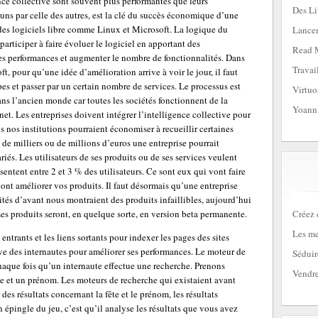
nce collective sont souvent plus performantes que leurs
Des Li
 uns par celle des autres, est la clé du succès économique d’une
des logiciels libre comme Linux et Microsoft. La logique du
Lancem
participer à faire évoluer le logiciel en apportant des
Read 
les performances et augmenter le nombre de fonctionnalités. Dans
Travai
, pour qu’une idée d’amélioration arrive à voir le jour, il faut
es et passer par un certain nombre de services. Le processus est
Virtuo
dans l’ancien monde car toutes les sociétés fonctionnent de la
Yoann
net. Les entreprises doivent intégrer l’intelligence collective pour
 nos institutions pourraient économiser à recueillir certaines
de milliers ou de millions d’euros une entreprise pourrait
iés. Les utilisateurs de ses produits ou de ses services veulent
sentent entre 2 et 3 % des utilisateurs. Ce sont eux qui vont faire
vont améliorer vos produits. Il faut désormais qu’une entreprise
cités d’avant nous montraient des produits infaillibles, aujourd’hui
Créez 
 Les produits seront, en quelque sorte, en version beta permanente.
Les me
ntrants et les liens sortants pour indexer les pages des sites
ctive des internautes pour améliorer ses performances. Le moteur de
Séduir
chaque fois qu’un internaute effectue une recherche. Prenons
Vendre
ête et un prénom. Les moteurs de recherche qui existaient avant
s résultats concernant la fête et le prénom, les résultats
n épingle du jeu, c’est qu’il analyse les résultats que vous avez