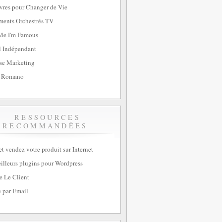
vres pour Changer de Vie
ents Orchestrés TV
Me I'm Famous
l Indépendant
se Marketing
 Romano
RESSOURCES
RECOMMANDÉES
et vendez votre produit sur Internet
illeurs plugins pour Wordpress
e Le Client
 par Email