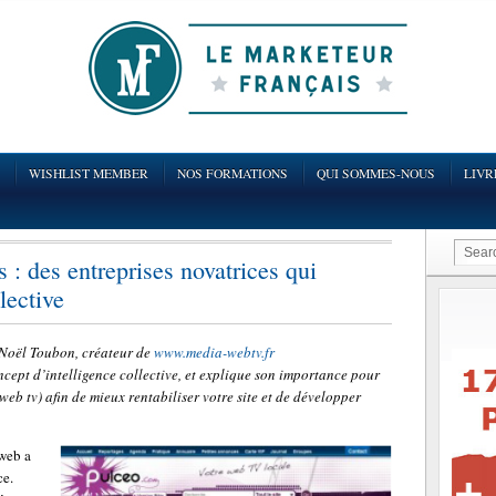
WISHLIST MEMBER
NOS FORMATIONS
QUI SOMMES-NOUS
LIVR
: des entreprises novatrices qui
llective
n-Noël Toubon, créateur de
www.media-webtv.fr
oncept d’intelligence collective, et explique son importance pour
web tv) afin de mieux rentabiliser votre site et de développer
 web a
ce.