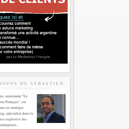
ROPOS DE SÉBASTIEN
ien, surnommé "Le
ur Français", est
ant en stratégie
ng, spécialisé dans la
nce explosive des
entreprises.