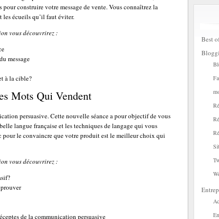
es pour construire votre message de vente. Vous connaîtrez la
 les écueils qu’il faut éviter.
ion vous découvrirez :
Best o
ce
Blogg
n du message
Bl
 à la cible?
Fa
mo
Les Mots Qui Vendent
Ré
ication persuasive. Cette nouvelle séance a pour objectif de vous
Ré
 belle langue française et les techniques de langage qui vous
Ré
c pour le convaincre que votre produit est le meilleur choix qui
Si
Tw
ion vous découvrirez :
W
sif?
 prouver
Entrep
Ac
En
préceptes de la communication persuasive