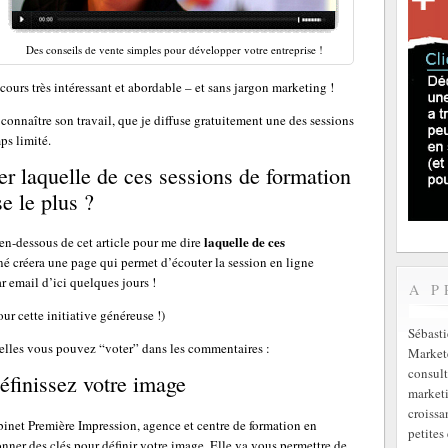
Des conseils de vente simples pour développer votre entreprise !
 cours très intéressant et abordable – et sans jargon marketing !
connaître son travail, que je diffuse gratuitement une des sessions
ps limité.
uer laquelle de ces sessions de formation
e le plus ?
laquelle de ces
n-dessous de cet article pour me dire
é créera une page qui permet d’écouter la session en ligne
ar email d’ici quelques jours !
A P
ur cette initiative généreuse !)
Sébast
uelles vous pouvez “voter” dans les commentaires :
Markete
consult
finissez votre image
marketi
croissa
net Première Impression, agence et centre de formation en
petites 
nner des clés pour définir votre image. Elle va vous permettre de