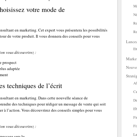
Ma
hoisissez votre mode de
Né
Re
sultant en marketing. Cet expert vous présentera les possibilités
Re
our de votre produit. Il vous donnera des conseils pour vous
Lance
Et
ion vous découvrirez :
Marke
re prospect
Nouve
 plus adaptée
ement
Straté
Af
s techniques de l’écrit
Ca
nsultant en marketing. Dans cette nouvelle séance de
De
endre des techniques pour rédiger un message de vente qui soit
Eb
sser à l’action. Vous découvrirez des conseils simples pour vous
Fi
Fi
ion vous découvrirez :
La
message sera lu