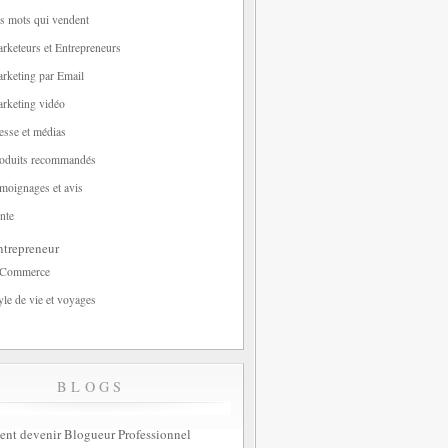
s mots qui vendent
rketeurs et Entrepreneurs
rketing par Email
rketing vidéo
esse et médias
oduits recommandés
moignages et avis
nte
trepreneur
-Commerce
yle de vie et voyages
BLOGS
t devenir Blogueur Professionnel