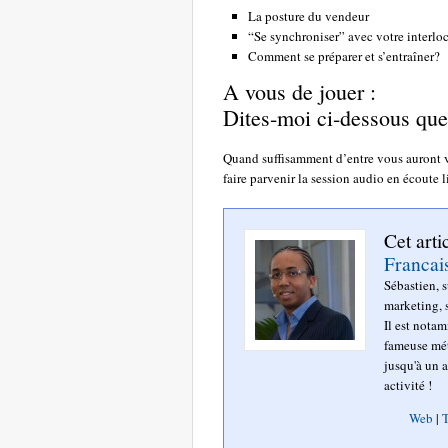
La posture du vendeur
“Se synchroniser” avec votre interlo
Comment se préparer et s’entraîner?
A vous de jouer :
Dites-moi ci-dessous quel
Quand suffisamment d’entre vous auront vo
faire parvenir la session audio en écoute l
Cet arti
Francai
Sébastien, 
marketing, s
Il est nota
fameuse mét
jusqu'à un a
activité !
Web
|
T