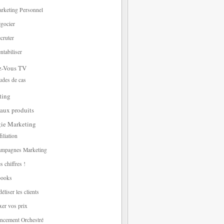
rketing Personnel
gocier
cruter
ntabiliser
z-Vous TV
udes de cas
ting
aux produits
gie Marketing
filiation
mpagnes Marketing
s chiffres !
ooks
déliser les clients
xer vos prix
ncement Orchestré