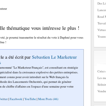
Des Li
cuteur
Lancem
Read 
Travai
le thématique vous intéresse le plus !
Virtuo
Yoann
té, je pourrai transmettre le résultat du vote à Daphné pour vous
ibre !
cle a été écrit par
Sebastien Le Marketeur
s
surnommé "Le Marketeur Français", est consultant en stratégie
Créez 
pécialisé dans la croissance explosive des petites entreprises.
mment connu pour avoir introduit sur le Web français la
Les me
hode des Lancements Orchestrés, qui permet de générer
Séduir
n de chiffre d'affaires en l'espace d'une semaine pour votre
Vendre
witter
|
Facebook
|
YouTube
|
More Posts (46)