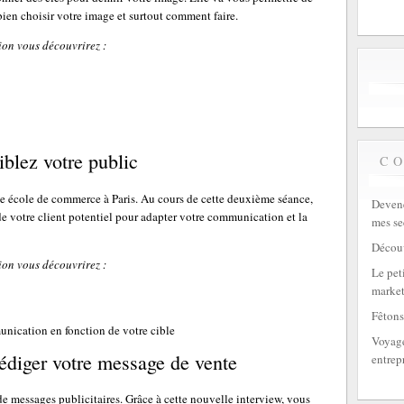
ien choisir votre image et surtout comment faire.
ion vous découvrirez :
blez votre public
C
de école de commerce à Paris. Au cours de cette deuxième séance,
Devene
 de votre client potentiel pour adapter votre communication et la
mes se
Découv
ion vous découvrirez :
Le peti
market
Fêtons
nication en fonction de votre cible
Voyage
édiger votre message de vente
entrep
e messages publicitaires. Grâce à cette nouvelle interview, vous