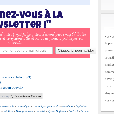
nez-vous à la
sletter !"
 et vidéos marketing directement par email ! Votre
zig zig
ent confidentielle et ne sera jamais partagée ou
revendue.
la pre
presen
sébast
market
commen
on non verbale (mp3)
david 
)
david 
ir est un pouvoir
slogan
arketing
, by Le Marketeur Francais
zig zig
n non-verbale
•
communiquer
•
communiquer pour vendre
•
convaincre
•
Daphné de
r
•
Joël Taris
•
Message de vente
•
modalité
•
Myriam Hoffmann
•
Patrice R
•
Patricia