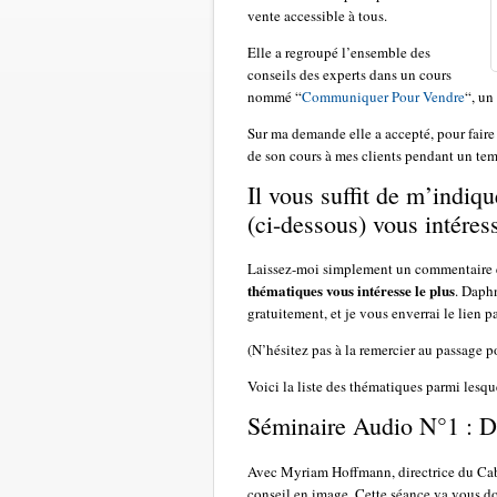
vente accessible à tous.
Elle a regroupé l’ensemble des
conseils des experts dans un cours
nommé “
Communiquer Pour Vendre
“, un
Sur ma demande elle a accepté, pour faire 
de son cours à mes clients pendant un tem
Il vous suffit de m’indiq
(ci-dessous) vous intéress
Laissez-moi simplement un commentaire e
thématiques vous intéresse le plus
. Daphn
gratuitement, et je vous enverrai le lien p
(N’hésitez pas à la remercier au passage po
Voici la liste des thématiques parmi lesq
Séminaire Audio N°1 : Dé
Avec Myriam Hoffmann, directrice du Cabi
conseil en image. Cette séance va vous do