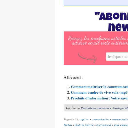
"Abon
new
Recevez les prochains articles
adresse email reste entièrem
A lire aussi :
Comment maîtriser la communicati
Comment vendre de vive voix (mp3
Produits d’information : Votre savo
On dim, in
Produits recommandés
,
Stratégie M
Tagged with:
captiver
•
communication
•
communicatio
Rochas
•
étude de marché
•
interlocuteur
•
jean somme