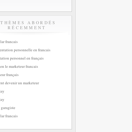
THÈMES ABORDÉS
RÉCEMMENT
lar francais
sentation personnelle en francais
tation personnel en français
ien le marketeur francais
eur français
t devenir un marketeur
jay
jay
 garagiste
lar francais