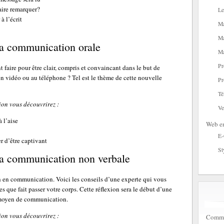
aire remarquer?
Le
 l’écrit
Ma
Ma
a communication orale
Ma
Pr
aire pour être clair, compris et convaincant dans le but de
en vidéo ou au téléphone ? Tel est le thème de cette nouvelle
Pr
Té
ion vous découvrirez :
Ve
 l’aise
Web en
E
r d’être captivant
St
a communication non verbale
ch en communication. Voici les conseils d’une experte qui vous
 que fait passer votre corps. Cette réflexion sera le début d’une
e moyen de communication.
ion vous découvrirez :
Commen