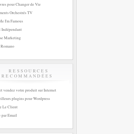
vres pour Changer de Vie
ents Orchestrés TV
Me I'm Famous
l Indépendant
se Marketing
 Romano
RESSOURCES
RECOMMANDÉES
et vendez votre produit sur Internet
illeurs plugins pour Wordpress
e Le Client
 par Email