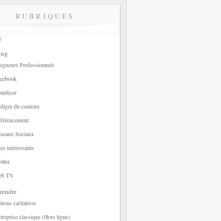
RUBRIQUES
f
ing
ogueurs Professionnels
cebook
nétiser
diger du contenu
férencement
seaux Sociaux
tes intéressants
itter
eb TV
rendre
tions caritatives
treprise classique (Hors ligne)