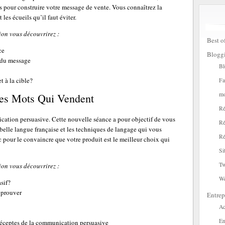
es pour construire votre message de vente. Vous connaîtrez la
 les écueils qu’il faut éviter.
ion vous découvrirez :
Best o
ce
Blogg
n du message
Bl
 à la cible?
Fa
mo
Les Mots Qui Vendent
Ré
ication persuasive. Cette nouvelle séance a pour objectif de vous
Ré
 belle langue française et les techniques de langage qui vous
Ré
c pour le convaincre que votre produit est le meilleur choix qui
Si
Tw
ion vous découvrirez :
W
sif?
 prouver
Entrep
Ac
En
préceptes de la communication persuasive