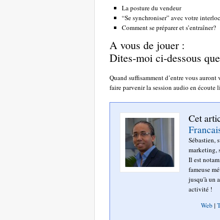
La posture du vendeur
“Se synchroniser” avec votre interlo
Comment se préparer et s’entraîner?
A vous de jouer :
Dites-moi ci-dessous quel
Quand suffisamment d’entre vous auront vo
faire parvenir la session audio en écoute l
Cet arti
Francai
Sébastien, 
marketing, s
Il est nota
fameuse mét
jusqu'à un a
activité !
Web
|
T