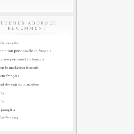
THÈMES ABORDÉS
RÉCEMMENT
lar francais
sentation personnelle en francais
tation personnel en français
ien le marketeur francais
eur français
t devenir un marketeur
jay
jay
 garagiste
lar francais