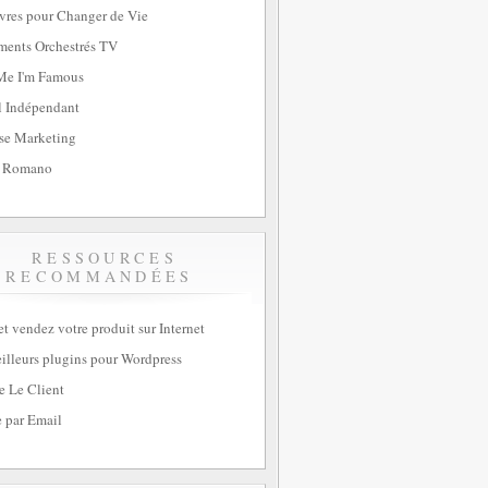
vres pour Changer de Vie
ents Orchestrés TV
Me I'm Famous
l Indépendant
se Marketing
 Romano
RESSOURCES
RECOMMANDÉES
et vendez votre produit sur Internet
illeurs plugins pour Wordpress
e Le Client
 par Email