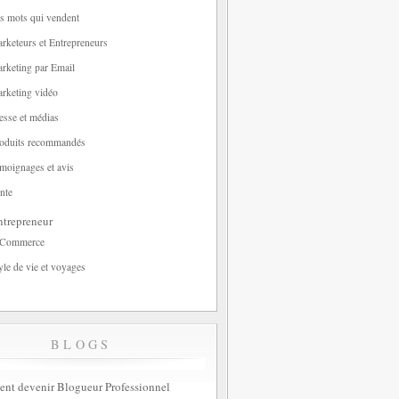
s mots qui vendent
rketeurs et Entrepreneurs
rketing par Email
rketing vidéo
esse et médias
oduits recommandés
moignages et avis
nte
trepreneur
-Commerce
yle de vie et voyages
BLOGS
t devenir Blogueur Professionnel