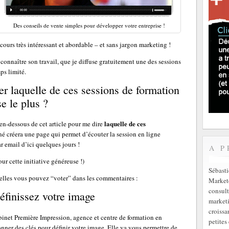
Des conseils de vente simples pour développer votre entreprise !
 cours très intéressant et abordable – et sans jargon marketing !
connaître son travail, que je diffuse gratuitement une des sessions
ps limité.
uer laquelle de ces sessions de formation
e le plus ?
laquelle de ces
n-dessous de cet article pour me dire
é créera une page qui permet d’écouter la session en ligne
ar email d’ici quelques jours !
A P
ur cette initiative généreuse !)
Sébast
uelles vous pouvez “voter” dans les commentaires :
Markete
consult
finissez votre image
marketi
croissa
net Première Impression, agence et centre de formation en
petites 
nner des clés pour définir votre image. Elle va vous permettre de