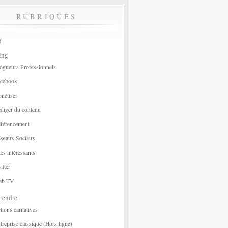
RUBRIQUES
f
ing
ogueurs Professionnels
cebook
nétiser
diger du contenu
férencement
seaux Sociaux
tes intéressants
itter
eb TV
rendre
tions caritatives
treprise classique (Hors ligne)