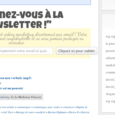
nez-vous à la
sletter !"
 et vidéos marketing directement par email ! Votre
zig zig
ent confidentielle et ne sera jamais partagée ou
revendue.
la pre
presen
sébast
market
commen
on non verbale (mp3)
david 
)
david 
ir est un pouvoir
slogan
arketing
, by Le Marketeur Francais
zig zig
n non-verbale
•
communiquer
•
communiquer pour vendre
•
convaincre
•
Daphné de
r
•
Joël Taris
•
Message de vente
•
modalité
•
Myriam Hoffmann
•
Patrice R
•
Patricia