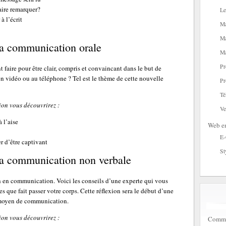
aire remarquer?
Le
 l’écrit
Ma
Ma
a communication orale
Ma
Pr
aire pour être clair, compris et convaincant dans le but de
en vidéo ou au téléphone ? Tel est le thème de cette nouvelle
Pr
Té
ion vous découvrirez :
Ve
 l’aise
Web en
E
r d’être captivant
St
a communication non verbale
ch en communication. Voici les conseils d’une experte qui vous
 que fait passer votre corps. Cette réflexion sera le début d’une
e moyen de communication.
ion vous découvrirez :
Commen