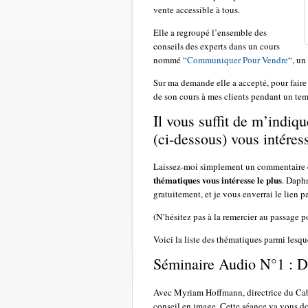
vente accessible à tous.
Elle a regroupé l’ensemble des
conseils des experts dans un cours
nommé “
Communiquer Pour Vendre
“, un
Sur ma demande elle a accepté, pour faire 
de son cours à mes clients pendant un tem
Il vous suffit de m’indiq
(ci-dessous) vous intéress
Laissez-moi simplement un commentaire e
thématiques vous intéresse le plus
. Daphn
gratuitement, et je vous enverrai le lien p
(N’hésitez pas à la remercier au passage po
Voici la liste des thématiques parmi lesq
Séminaire Audio N°1 : Dé
Avec Myriam Hoffmann, directrice du Cabi
conseil en image. Cette séance va vous do