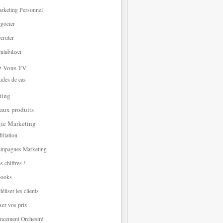
rketing Personnel
gocier
cruter
ntabiliser
z-Vous TV
udes de cas
ting
aux produits
gie Marketing
filiation
mpagnes Marketing
s chiffres !
ooks
déliser les clients
xer vos prix
ncement Orchestré