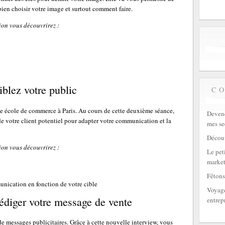
ien choisir votre image et surtout comment faire.
ion vous découvrirez :
blez votre public
C
de école de commerce à Paris. Au cours de cette deuxième séance,
Devene
 de votre client potentiel pour adapter votre communication et la
mes se
Découv
ion vous découvrirez :
Le peti
market
Fêtons
nication en fonction de votre cible
Voyage
édiger votre message de vente
entrep
e messages publicitaires. Grâce à cette nouvelle interview, vous