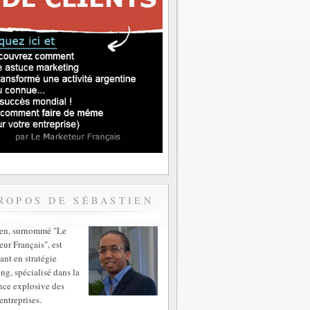
ROPOS DE SÉBASTIEN
ien, surnommé "Le
ur Français", est
ant en stratégie
ng, spécialisé dans la
nce explosive des
entreprises.