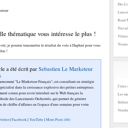
Des Li
cuteur
Lancem
Read 
Travai
le thématique vous intéresse le plus !
Virtuo
Yoann
té, je pourrai transmettre le résultat du vote à Daphné pour vous
ibre !
cle a été écrit par
Sebastien Le Marketeur
s
surnommé "Le Marketeur Français", est consultant en stratégie
Créez 
pécialisé dans la croissance explosive des petites entreprises.
mment connu pour avoir introduit sur le Web français la
Les me
hode des Lancements Orchestrés, qui permet de générer
Séduir
n de chiffre d'affaires en l'espace d'une semaine pour votre
Vendre
witter
|
Facebook
|
YouTube
|
More Posts (46)