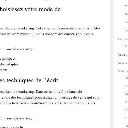
Ma
hoisissez votre mode de
Né
Re
sultant en marketing. Cet expert vous présentera les possibilités
Re
our de votre produit. Il vous donnera des conseils pour vous
Lance
Et
ion vous découvrirez :
Marke
re prospect
Nouve
 plus adaptée
ement
Straté
Af
s techniques de l’écrit
Ca
nsultant en marketing. Dans cette nouvelle séance de
De
endre des techniques pour rédiger un message de vente qui soit
Eb
sser à l’action. Vous découvrirez des conseils simples pour vous
Fi
Fi
ion vous découvrirez :
La
message sera lu