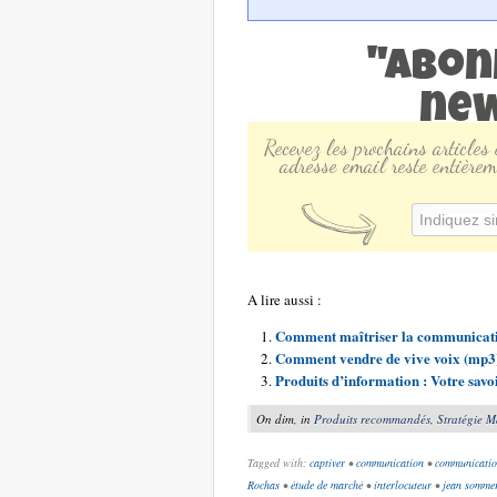
"Abon
new
Recevez les prochains articles
adresse email reste entièrem
A lire aussi :
Comment maîtriser la communicati
Comment vendre de vive voix (mp3
Produits d’information : Votre savo
On dim, in
Produits recommandés
,
Stratégie M
Tagged with:
captiver
•
communication
•
communicatio
Rochas
•
étude de marché
•
interlocuteur
•
jean somme