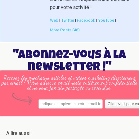
pour votre activité !
Web
|
Twitter
|
Facebook
|
YouTube
|
More Posts (46)
"Abonnez-vous à la
newsletter !"
Recevez les prochains articles et vidéos marketing directement
par email ! Votre adresse email reste entièrement confidentielle
et ne sera jamais partagée ou revendue.
A lire aussi :