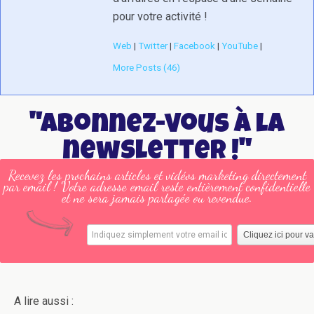
pour votre activité !
Web
|
Twitter
|
Facebook
|
YouTube
|
More Posts (46)
"Abonnez-vous à la
newsletter !"
Recevez les prochains articles et vidéos marketing directement
par email ! Votre adresse email reste entièrement confidentielle
et ne sera jamais partagée ou revendue.
A lire aussi :