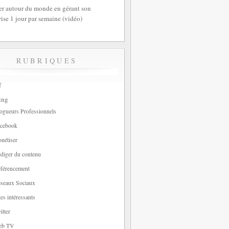
r autour du monde en gérant son
rise 1 jour par semaine (vidéo)
RUBRIQUES
f
ing
ogueurs Professionnels
cebook
nétiser
diger du contenu
férencement
seaux Sociaux
tes intéressants
itter
eb TV