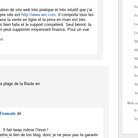
Fi
tion de site web très pratique et très intuitif que j’ai
opre site est
http://www.wix.com
. Il comporte tous les
Fi
ur la vente en ligne et la prise en main est très
La
rès bien faite et le support compétent. Seul bémol, la
’on peut supprimer moyennant finance. Pour un vue
Le
om
Ma
Ma
Ma
Pr
Pr
la plage de la Baule en
Té
Ve
Web en
E
Francais
dit :
St
… Il fait beau même l’hiver !
ttre le lien de ton blog, donc je ne peux pas te garantir