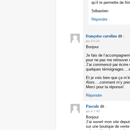
qu’il te permette de fr
Sébastien
Répondre
françoise caroline
dit :
jeu à 6:10
Bonjour
Je fais de l’accompagneme
pour ne pas me retrouver
J’ai commencé par écrire q
quelques témoignages….sur
Et je vois bien que ça m’é
Alors….comment m’y prend
Merci pour ta réponse!.
Répondre
Pascale
dit :
jeu à 7:49
Bonjour
J’ai ouvert mon site depui
sur une boutique de vente 