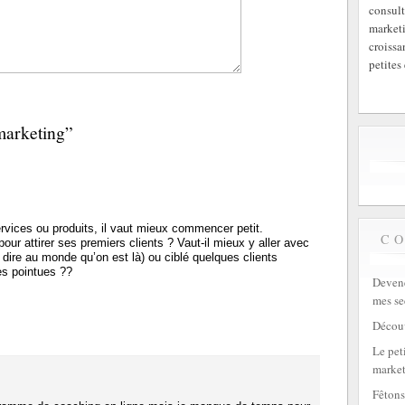
consult
marketi
croissa
petites 
marketing”
rvices ou produits, il vaut mieux commencer petit.
C
ur attirer ses premiers clients ? Vaut-il mieux y aller avec
dire au monde qu’on est là) ou ciblé quelques clients
rès pointues ??
Devene
mes se
Découv
Le peti
market
Fêtons