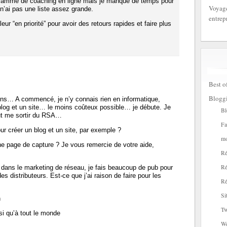
ramme de coaching en ligne mais je manque de temps pour
Voyage
 n’ai pas une liste assez grande.
entrep
leur “en priorité” pour avoir des retours rapides et faire plus
Best o
Blogg
ons… A commencé, je n’y connais rien en informatique,
blog et un site… le moins coûteux possible… je débute. Je
Bl
eut me sortir du RSA…
Fa
 créer un blog et un site, par exemple ?
mo
e page de capture ? Je vous remercie de votre aide,
Ré
Ré
 dans le marketing de réseau, je fais beaucoup de pub pour
des distributeurs. Est-ce que j’ai raison de faire pour les
Ré
Si
n
Tw
si qu’à tout le monde
W