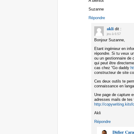
A bientôt
Suzanne
Répondre
akli
dit :
jeu à 6:57
Bonjour Suzanne,
Etant ingénieur en inf
répondre. Si tu veux un
ou un gestionnaire de 
qui peut être directem
cas chez “Go daddy
h
constructeur de site 
Ces deux outils te per
connaissance en lang
Une page de capture es
adresses mails de tes v
http://copywriting.kits
Akli
Répondre
Didier Car