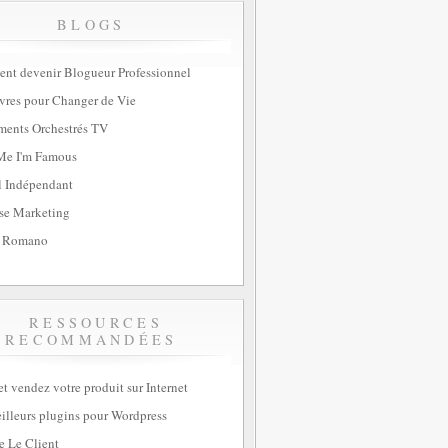
BLOGS
t devenir Blogueur Professionnel
vres pour Changer de Vie
ents Orchestrés TV
Me I'm Famous
l Indépendant
se Marketing
 Romano
RESSOURCES
RECOMMANDÉES
et vendez votre produit sur Internet
illeurs plugins pour Wordpress
e Le Client