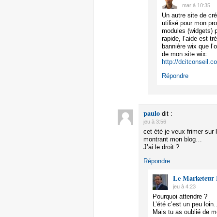
mar à 10:35
Un autre site de créa
utilisé pour mon pr
modules (widgets) po
rapide, l’aide est t
bannière wix que l
de mon site wix:
http://dcitconseil.c
Répondre
paulo
dit :
jeu à 3:56
cet été je veux frimer sur 
montrant mon blog…
J’ai le droit ?
Répondre
Le Marketeur 
jeu à 4:23
Pourquoi attendre ?
L’été c’est un peu loin
Mais tu as oublié de me