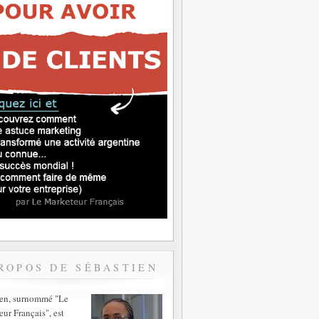
ROPOS DE SÉBASTIEN
ien, surnommé "Le
ur Français", est