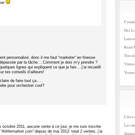
imer
Commen
Des Li
Lancem
Read 
Travai
nt personnalisé, donc il me faut “marketer” en finesse
 dépassée par la tâche….Comment je dois m’y prendre ?
Virtuo
uelques lignes qui expliquent ce que je fais….j’ai recueilli
 tes conseils d’ailleurs!
Yoann
claire de faire tout ça…..
re pour orchestrer cool?
Créez 
Les me
s octobre 2011, aucune vente à ce jour, je me suis inscrite
“Alittlemarket.com”:depuis de mai 2012: total 2 ventes, j’ai
Séduir