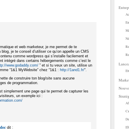
Entrep
Ac
En
Ma
Né
Re
ormatique et web marketeur, je me permet de te
 blog, je te conseil d’utiliser ce qu’on appelle un CMS
Re
contenu comme wordpress qui s’installe facilement et
ent intégré dans certains hébergements comme c’est le
Lance
ttp://www.godaddy.com/
” et si tu veux un site, utilise un
comme “1&1 MyWebsite” chez “1&1 :
http://1and1.fr/
“.
Et
mette de construire ton blog/site sans aucune
Marke
ages de programmation.
Nouve
t simplement une page qui te permet de capturer les
Straté
isiteurs, un exemple ici :
formation.com/
Af
Ca
De
adec
Eb
dit :