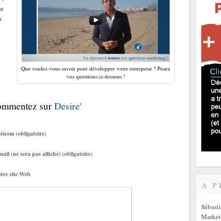
le
s
Que voulez-vous savoir pour développer votre entreprise ? Posez
vos questions ci-dessous !
Commentez sur
Desire'
énom (obligatoire)
ail (ne sera pas affiché) (obligatoire)
tre site Web
A P
Sébast
Markete