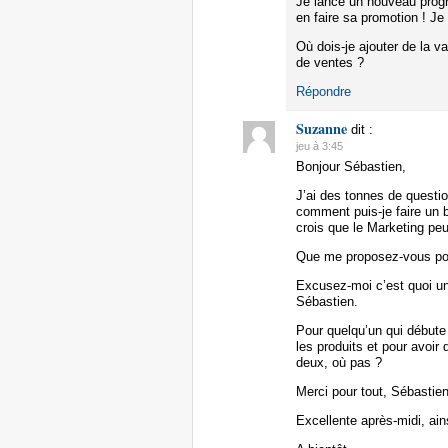
Je lance un nouveau prog
en faire sa promotion ! Je
Où dois-je ajouter de la va
de ventes ?
Répondre
Suzanne
dit :
jeu à 3:45
Bonjour Sébastien,
J’ai des tonnes de questi
comment puis-je faire un 
crois que le Marketing p
Que me proposez-vous pour
Excusez-moi c’est quoi un
Sébastien.
Pour quelqu’un qui débute
les produits et pour avoir 
deux, où pas ?
Merci pour tout, Sébastie
Excellente après-midi, ain