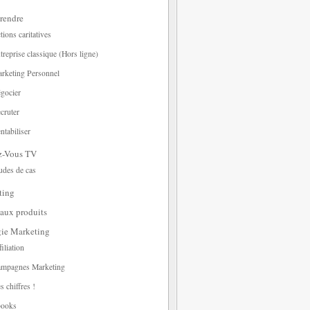
rendre
tions caritatives
treprise classique (Hors ligne)
rketing Personnel
gocier
cruter
ntabiliser
z-Vous TV
udes de cas
ting
aux produits
gie Marketing
filiation
mpagnes Marketing
s chiffres !
ooks