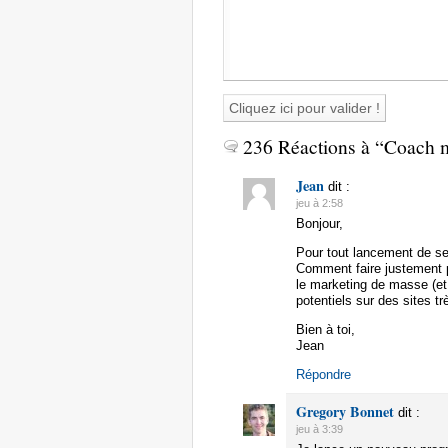
236 Réactions à “Coach 
Jean
dit :
jeu à 2:58
Bonjour,
Pour tout lancement de se
Comment faire justement po
le marketing de masse (et 
potentiels sur des sites t
Bien à toi,
Jean
Répondre
Gregory Bonnet
dit :
jeu à 3:39