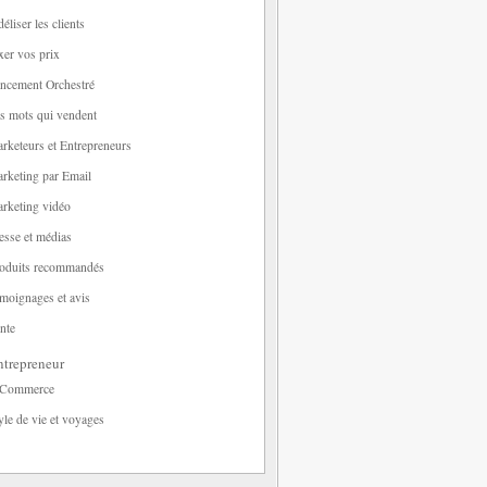
déliser les clients
xer vos prix
ncement Orchestré
s mots qui vendent
rketeurs et Entrepreneurs
rketing par Email
rketing vidéo
esse et médias
oduits recommandés
moignages et avis
nte
trepreneur
-Commerce
yle de vie et voyages