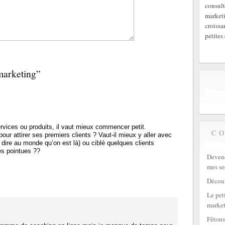
consult
marketi
croissa
petites 
marketing”
rvices ou produits, il vaut mieux commencer petit.
C
ur attirer ses premiers clients ? Vaut-il mieux y aller avec
dire au monde qu’on est là) ou ciblé quelques clients
rès pointues ??
Devene
mes se
Découv
Le peti
market
Fêtons