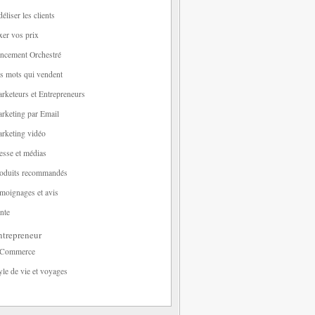
déliser les clients
xer vos prix
ncement Orchestré
s mots qui vendent
rketeurs et Entrepreneurs
rketing par Email
rketing vidéo
esse et médias
oduits recommandés
moignages et avis
nte
trepreneur
-Commerce
yle de vie et voyages