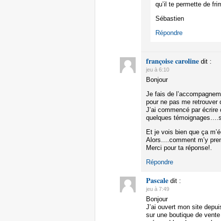
qu’il te permette de fr
Sébastien
Répondre
françoise caroline
dit :
jeu à 6:10
Bonjour
Je fais de l’accompagneme
pour ne pas me retrouver
J’ai commencé par écrire q
quelques témoignages….sur
Et je vois bien que ça m’é
Alors….comment m’y prend
Merci pour ta réponse!.
Répondre
Pascale
dit :
jeu à 7:49
Bonjour
J’ai ouvert mon site depui
sur une boutique de vente 