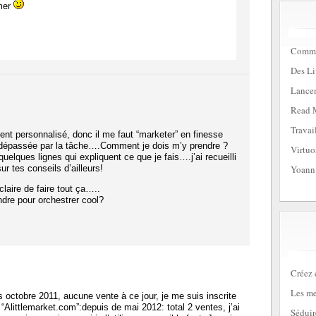
imer
Commen
Des Li
Lancem
Read 
Travai
nt personnalisé, donc il me faut “marketer” en finesse
 dépassée par la tâche….Comment je dois m’y prendre ?
Virtuo
uelques lignes qui expliquent ce que je fais….j’ai recueilli
 tes conseils d’ailleurs!
Yoann
claire de faire tout ça…..
re pour orchestrer cool?
Créez 
Les me
s octobre 2011, aucune vente à ce jour, je me suis inscrite
“Alittlemarket.com”:depuis de mai 2012: total 2 ventes, j’ai
Séduir