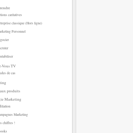
rendre
tions caritatives
treprise classique (Hors ligne)
rketing Personnel
gocier
cruter
ntabiliser
z-Vous TV
udes de cas
ting
aux produits
gie Marketing
filiation
mpagnes Marketing
s chiffres !
ooks