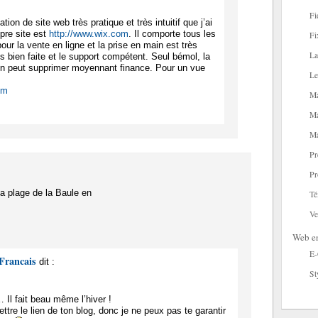
Fi
tion de site web très pratique et très intuitif que j’ai
opre site est
http://www.wix.com
. Il comporte tous les
Fi
ur la vente en ligne et la prise en main est très
La
rès bien faite et le support compétent. Seul bémol, la
’on peut supprimer moyennant finance. Pour un vue
Le
om
Ma
Ma
Ma
Pr
Pr
la plage de la Baule en
Té
Ve
Web en
E
Francais
dit :
St
… Il fait beau même l’hiver !
ttre le lien de ton blog, donc je ne peux pas te garantir