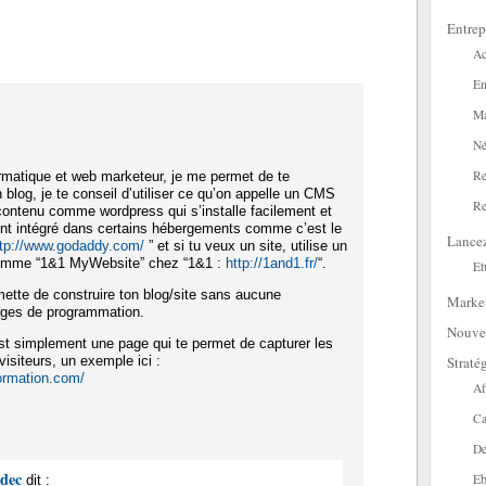
Entrep
Ac
En
Ma
Né
Re
ormatique et web marketeur, je me permet de te
 blog, je te conseil d’utiliser ce qu’on appelle un CMS
Re
contenu comme wordpress qui s’installe facilement et
ent intégré dans certains hébergements comme c’est le
Lance
ttp://www.godaddy.com/
” et si tu veux un site, utilise un
comme “1&1 MyWebsite” chez “1&1 :
http://1and1.fr/
“.
Et
mette de construire ton blog/site sans aucune
Marke
ages de programmation.
Nouve
t simplement une page qui te permet de capturer les
Straté
isiteurs, un exemple ici :
formation.com/
Af
Ca
De
adec
Eb
dit :