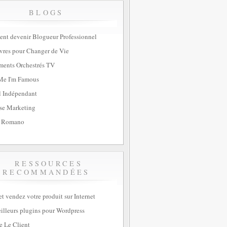
BLOGS
t devenir Blogueur Professionnel
vres pour Changer de Vie
ents Orchestrés TV
Me I'm Famous
l Indépendant
se Marketing
 Romano
RESSOURCES
RECOMMANDÉES
et vendez votre produit sur Internet
illeurs plugins pour Wordpress
e Le Client