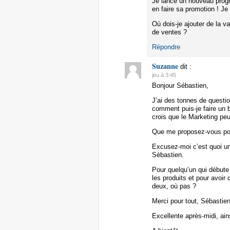
Je lance un nouveau prog
en faire sa promotion ! Je
Où dois-je ajouter de la va
de ventes ?
Répondre
Suzanne
dit :
jeu à 3:45
Bonjour Sébastien,
J’ai des tonnes de questi
comment puis-je faire un 
crois que le Marketing p
Que me proposez-vous pour
Excusez-moi c’est quoi un
Sébastien.
Pour quelqu’un qui débute
les produits et pour avoir 
deux, où pas ?
Merci pour tout, Sébastie
Excellente après-midi, ain