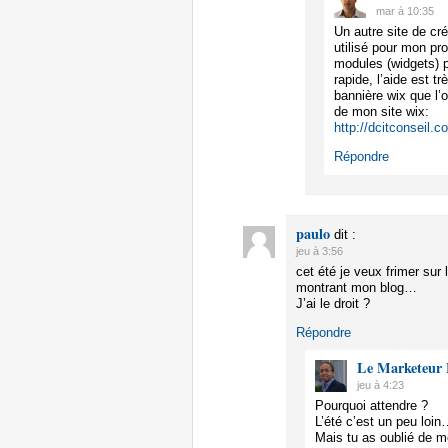
mar à 10:35
Un autre site de créa
utilisé pour mon pr
modules (widgets) po
rapide, l’aide est t
bannière wix que l
de mon site wix:
http://dcitconseil.c
Répondre
paulo
dit :
jeu à 3:56
cet été je veux frimer sur 
montrant mon blog…
J’ai le droit ?
Répondre
Le Marketeur 
jeu à 4:23
Pourquoi attendre ?
L’été c’est un peu loin
Mais tu as oublié de me