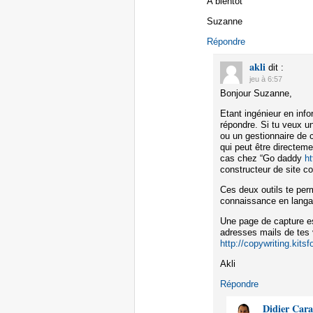
A bientôt
Suzanne
Répondre
akli
dit :
jeu à 6:57
Bonjour Suzanne,
Etant ingénieur en inf
répondre. Si tu veux un
ou un gestionnaire de 
qui peut être directem
cas chez “Go daddy
h
constructeur de site 
Ces deux outils te per
connaissance en lang
Une page de capture es
adresses mails de tes v
http://copywriting.kits
Akli
Répondre
Didier Car