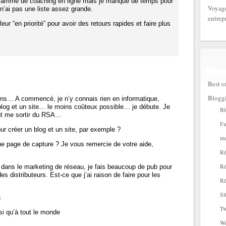
ramme de coaching en ligne mais je manque de temps pour
Voyage
 n’ai pas une liste assez grande.
entrep
leur “en priorité” pour avoir des retours rapides et faire plus
Best o
Blogg
ons… A commencé, je n’y connais rien en informatique,
blog et un site… le moins coûteux possible… je débute. Je
Bl
eut me sortir du RSA…
Fa
 créer un blog et un site, par exemple ?
mo
e page de capture ? Je vous remercie de votre aide,
Ré
Ré
 dans le marketing de réseau, je fais beaucoup de pub pour
des distributeurs. Est-ce que j’ai raison de faire pour les
Ré
Si
n
Tw
si qu’à tout le monde
W