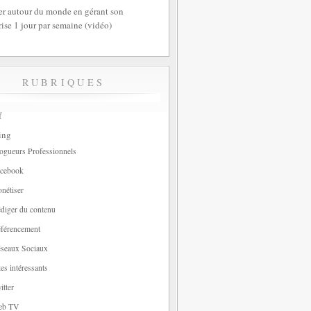
r autour du monde en gérant son
rise 1 jour par semaine (vidéo)
RUBRIQUES
f
ing
ogueurs Professionnels
cebook
nétiser
diger du contenu
férencement
seaux Sociaux
tes intéressants
itter
eb TV