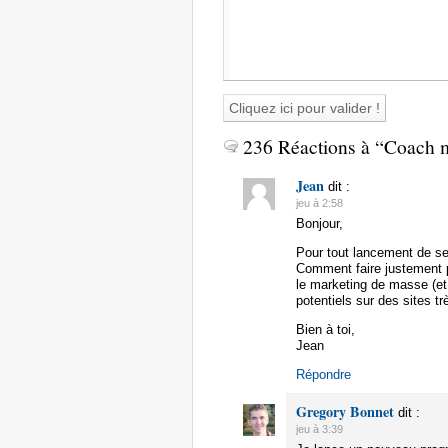
236 Réactions à “Coach 
Jean
dit :
jeu à 2:58
Bonjour,
Pour tout lancement de se
Comment faire justement po
le marketing de masse (et 
potentiels sur des sites t
Bien à toi,
Jean
Répondre
Gregory Bonnet
dit :
jeu à 3:39