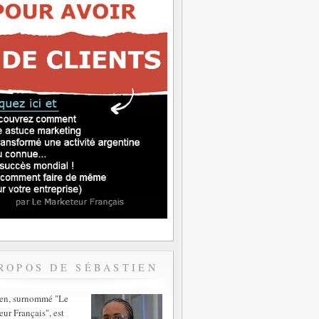
ROPOS DE SÉBASTIEN
ien, surnommé "Le
ur Français", est