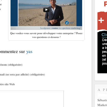
le
s
Que voulez-vous savoir pour développer votre entreprise ? Posez
vos questions ci-dessous !
Commentez sur
yas
énom (obligatoire)
ail (ne sera pas affiché) (obligatoire)
tre site Web
A P
Sébast
Markete