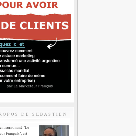
ROPOS DE SÉBASTIEN
ien, surnommé "Le
ur Français", est