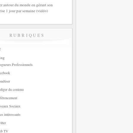
r autour du monde en gérant son
rise 1 jour par semaine (vidéo)
RUBRIQUES
f
ing
ogueurs Professionnels
cebook
nétiser
diger du contenu
férencement
seaux Sociaux
tes intéressants
itter
eb TV