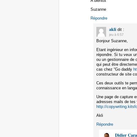
A bientôt
Suzanne
Répondre
akli
dit :
jeu à 6:57
Bonjour Suzanne,
Etant ingénieur en inf
répondre. Si tu veux un
ou un gestionnaire de 
qui peut être directem
cas chez “Go daddy
h
constructeur de site 
Ces deux outils te per
connaissance en lang
Une page de capture es
adresses mails de tes v
http://copywriting.kits
Akli
Répondre
Didier Car