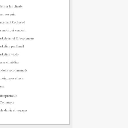
déliser les clients
xer vos prix
ncement Orchestré
s mots qui vendent
rketeurs et Entrepreneurs
rketing par Email
rketing vidéo
esse et médias
oduits recommandés
moignages et avis
nte
trepreneur
-Commerce
yle de vie et voyages