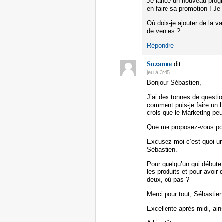
Je lance un nouveau prog
en faire sa promotion ! Je
Où dois-je ajouter de la va
de ventes ?
Répondre
Suzanne
dit :
jeu à 3:45
Bonjour Sébastien,
J’ai des tonnes de questi
comment puis-je faire un 
crois que le Marketing p
Que me proposez-vous pour
Excusez-moi c’est quoi un
Sébastien.
Pour quelqu’un qui débute
les produits et pour avoir 
deux, où pas ?
Merci pour tout, Sébastie
Excellente après-midi, ain