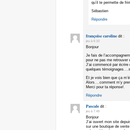
qu’il te permette de fr
Sébastien
Répondre
françoise caroline
dit :
jeu à 6:10
Bonjour
Je fais de l’accompagneme
pour ne pas me retrouver
J’ai commencé par écrire q
quelques témoignages….sur
Et je vois bien que ça m’é
Alors….comment m’y prend
Merci pour ta réponse!.
Répondre
Pascale
dit :
jeu à 7:49
Bonjour
J’ai ouvert mon site depui
sur une boutique de vente 