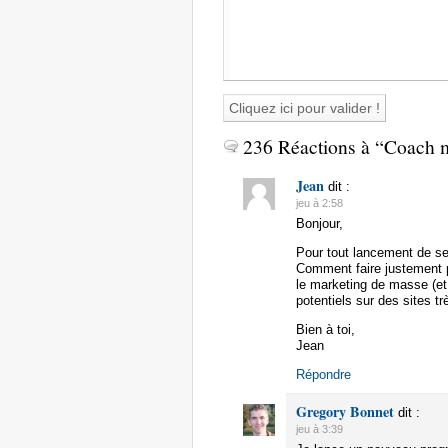
236 Réactions à “Coach 
Jean
dit :
jeu à 2:58
Bonjour,
Pour tout lancement de se
Comment faire justement po
le marketing de masse (et 
potentiels sur des sites t
Bien à toi,
Jean
Répondre
Gregory Bonnet
dit :
jeu à 3:39