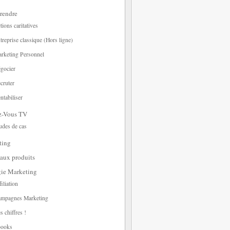
rendre
tions caritatives
treprise classique (Hors ligne)
rketing Personnel
gocier
cruter
ntabiliser
z-Vous TV
udes de cas
ting
aux produits
gie Marketing
filiation
mpagnes Marketing
s chiffres !
ooks