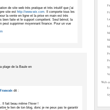
Fi
tion de site web très pratique et très intuitif que j’ai
opre site est
http://www.wix.com
. Il comporte tous les
Fi
ur la vente en ligne et la prise en main est très
La
rès bien faite et le support compétent. Seul bémol, la
’on peut supprimer moyennant finance. Pour un vue
Le
om
Ma
Ma
Ma
Pr
Pr
la plage de la Baule en
Té
Ve
Web en
E
Francais
dit :
St
… Il fait beau même l’hiver !
ttre le lien de ton blog, donc je ne peux pas te garantir