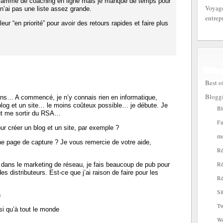
ramme de coaching en ligne mais je manque de temps pour
Voyage
 n’ai pas une liste assez grande.
entrep
leur “en priorité” pour avoir des retours rapides et faire plus
Best o
Blogg
ons… A commencé, je n’y connais rien en informatique,
blog et un site… le moins coûteux possible… je débute. Je
Bl
eut me sortir du RSA…
Fa
 créer un blog et un site, par exemple ?
mo
e page de capture ? Je vous remercie de votre aide,
Ré
Ré
 dans le marketing de réseau, je fais beaucoup de pub pour
des distributeurs. Est-ce que j’ai raison de faire pour les
Ré
Si
n
Tw
si qu’à tout le monde
W