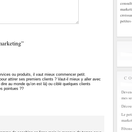
consult
marketi
croissa
petites 
marketing”
rvices ou produits, il vaut mieux commencer petit.
C
ur attirer ses premiers clients ? Vaut-il mieux y aller avec
dire au monde qu’on est là) ou ciblé quelques clients
rès pointues ??
Devene
mes se
Découv
Le peti
market
Fêtons