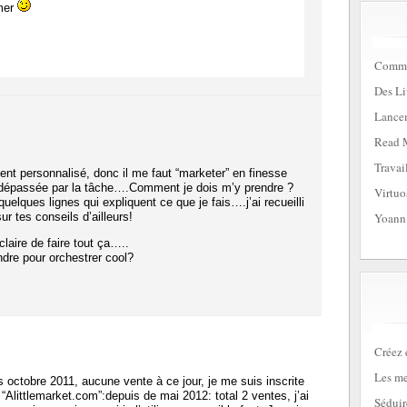
imer
Commen
Des Li
Lancem
Read 
Travai
nt personnalisé, donc il me faut “marketer” en finesse
 dépassée par la tâche….Comment je dois m’y prendre ?
Virtuo
uelques lignes qui expliquent ce que je fais….j’ai recueilli
 tes conseils d’ailleurs!
Yoann
claire de faire tout ça…..
re pour orchestrer cool?
Créez 
Les me
s octobre 2011, aucune vente à ce jour, je me suis inscrite
“Alittlemarket.com”:depuis de mai 2012: total 2 ventes, j’ai
Séduir