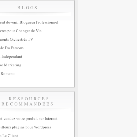
BLOGS
t devenir Blogueur Professionnel
vres pour Changer de Vie
ents Orchestrés TV
Me I'm Famous
l Indépendant
se Marketing
 Romano
RESSOURCES
RECOMMANDÉES
et vendez votre produit sur Internet
illeurs plugins pour Wordpress
e Le Client