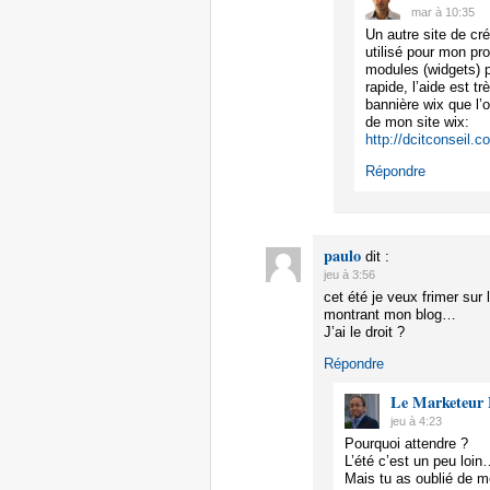
mar à 10:35
Un autre site de créa
utilisé pour mon pr
modules (widgets) po
rapide, l’aide est t
bannière wix que l
de mon site wix:
http://dcitconseil.c
Répondre
paulo
dit :
jeu à 3:56
cet été je veux frimer sur 
montrant mon blog…
J’ai le droit ?
Répondre
Le Marketeur 
jeu à 4:23
Pourquoi attendre ?
L’été c’est un peu loin
Mais tu as oublié de me