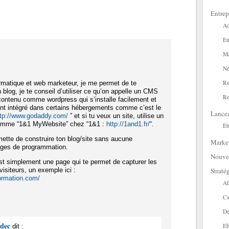
Entrep
Ac
En
Ma
Né
Re
ormatique et web marketeur, je me permet de te
 blog, je te conseil d’utiliser ce qu’on appelle un CMS
Re
contenu comme wordpress qui s’installe facilement et
ent intégré dans certains hébergements comme c’est le
Lance
ttp://www.godaddy.com/
” et si tu veux un site, utilise un
comme “1&1 MyWebsite” chez “1&1 :
http://1and1.fr/
“.
Et
mette de construire ton blog/site sans aucune
Marke
ages de programmation.
Nouve
t simplement une page qui te permet de capturer les
Straté
isiteurs, un exemple ici :
formation.com/
Af
Ca
De
adec
Eb
dit :