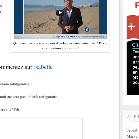
le
s
Que voulez-vous savoir pour développer votre entreprise ? Posez
vos questions ci-dessous !
Commentez sur
isabelle
énom (obligatoire)
ail (ne sera pas affiché) (obligatoire)
tre site Web
A P
Sébast
Markete