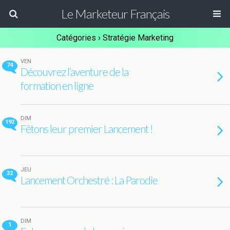
Le Marketeur Français
Catégories ›
Stratégie Marketing
VEN
74
Découvrez l’aventure de la
formation en ligne
DIM
192
Fêtons leur premier Lancement !
JEU
32
Lancement Orchestré : La Parodie
DIM
1