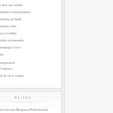
s mots qui vendent
rketeurs et Entrepreneurs
rketing par Email
rketing vidéo
esse et médias
oduits recommandés
moignages et avis
nte
trepreneur
-Commerce
yle de vie et voyages
BLOGS
t devenir Blogueur Professionnel