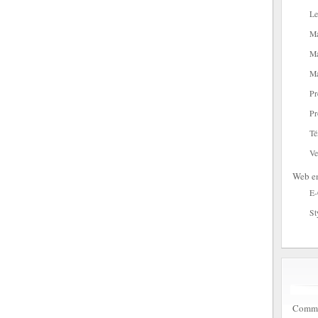
Le
Ma
Ma
Ma
Pr
Pr
Té
Ve
Web en
E
St
Commen