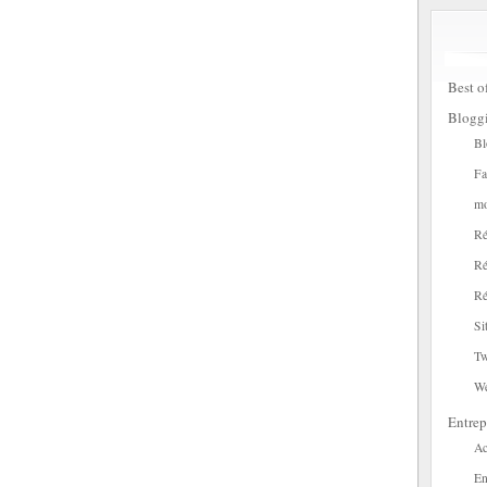
Best o
Blogg
Bl
Fa
mo
Ré
Ré
Ré
Si
Tw
W
Entrep
Ac
En