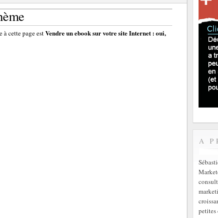
thème
Vendre un ebook sur votre site Internet : oui,
 à cette page est
A P
Sébast
Markete
consult
marketi
croissa
petites 