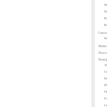
Ma
Né
Re
Re
Lance
Et
Marke
Nouve
Straté
Af
Ca
De
Eb
Fi
Fi
La