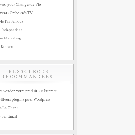
vres pour Changer de Vie
ents Orchestrés TV
Me I'm Famous
l Indépendant
se Marketing
 Romano
RESSOURCES
RECOMMANDÉES
et vendez votre produit sur Internet
illeurs plugins pour Wordpress
e Le Client
 par Email