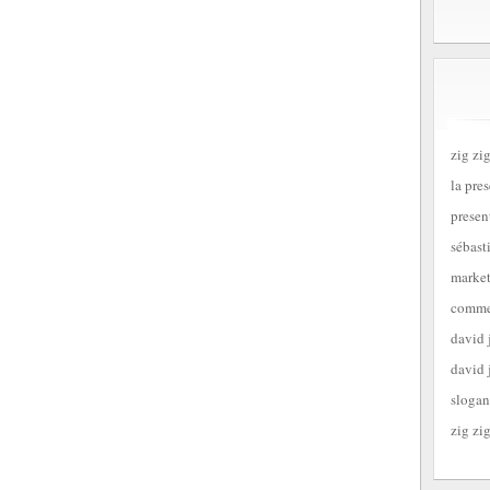
zig zig
la pre
presen
sébast
market
commen
david 
david 
slogan
zig zig