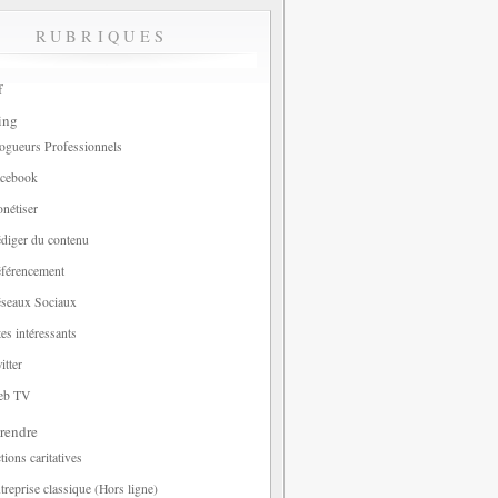
RUBRIQUES
f
ing
ogueurs Professionnels
cebook
nétiser
diger du contenu
férencement
seaux Sociaux
tes intéressants
itter
eb TV
rendre
tions caritatives
treprise classique (Hors ligne)