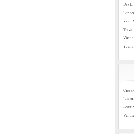
Des Li
Lancem
Read 
Travai
Virtuo
Yoann
Créez 
Les me
Séduir
Vendre