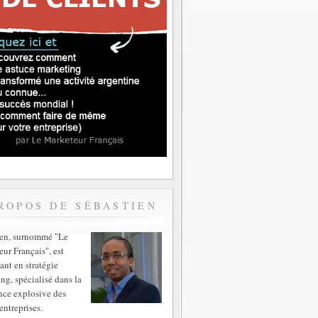
ROPOS DE SÉBASTIEN
ien, surnommé "Le
ur Français", est
ant en stratégie
ng, spécialisé dans la
nce explosive des
entreprises.