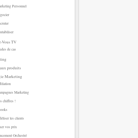
rketing Personnel
gocier
cruter
ntabiliser
z-Vous TV
udes de cas
ting
aux produits
gie Marketing
filiation
mpagnes Marketing
s chiffres !
ooks
déliser les clients
xer vos prix
ncement Orchestré