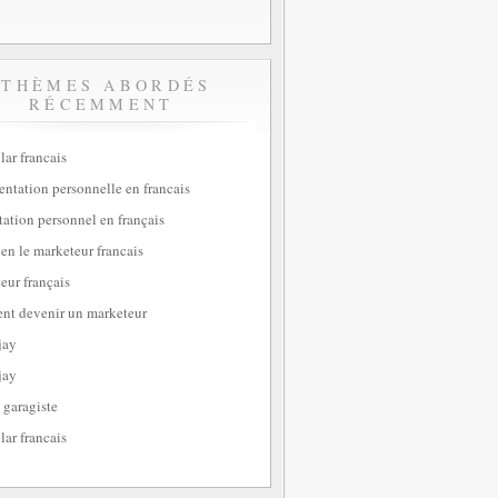
THÈMES ABORDÉS
RÉCEMMENT
lar francais
sentation personnelle en francais
tation personnel en français
ien le marketeur francais
eur français
t devenir un marketeur
jay
jay
 garagiste
lar francais