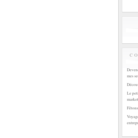
C
Devene
mes se
Découv
Le peti
market
Fêtons
Voyage
entrep