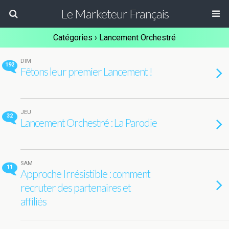
Le Marketeur Français
Catégories ›
Lancement Orchestré
DIM
192
Fêtons leur premier Lancement !
JEU
32
Lancement Orchestré : La Parodie
SAM
11
Approche Irrésistible : comment
recruter des partenaires et
affiliés