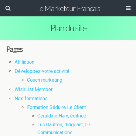
Le Marketeur Français
Plan du site
Pages
Affiliation
Développez votre activité
Coach marketing
WishList Member
Nos formations
Formation Séduire Le Client
Géraldine Hary, éditrice
Luc Gautron, dirigeant, LG
Communications