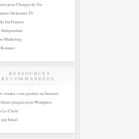
vres pour Changer de Vie
ents Orchestrés TV
Me I'm Famous
l Indépendant
se Marketing
 Romano
RESSOURCES
RECOMMANDÉES
et vendez votre produit sur Internet
illeurs plugins pour Wordpress
e Le Client
 par Email