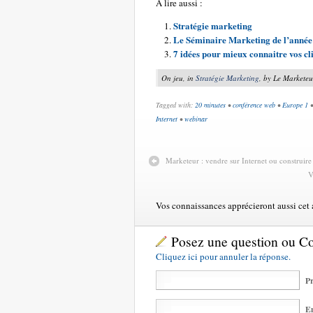
A lire aussi :
Stratégie marketing
Le Séminaire Marketing de l’année
7 idées pour mieux connaitre vos cli
On jeu, in
Stratégie Marketing
, by Le Marketeu
Tagged with:
20 minutes
•
conférence web
•
Europe 1
Internet
•
webinar
Marketeur : vendre sur Internet ou construire
V
Vos connaissances apprécieront aussi cet ar
Posez une question ou 
Cliquez ici pour annuler la réponse.
Pr
Em