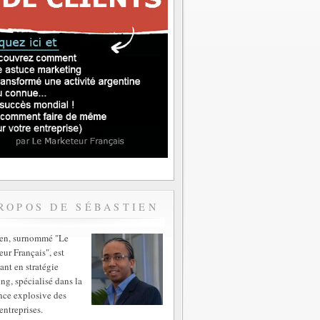
ROPOS DE SÉBASTIEN
ien, surnommé "Le
ur Français", est
ant en stratégie
ng, spécialisé dans la
nce explosive des
entreprises.