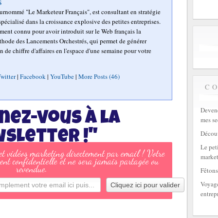
s
surnommé "Le Marketeur Français", est consultant en stratégie
pécialisé dans la croissance explosive des petites entreprises.
mment connu pour avoir introduit sur le Web français la
hode des Lancements Orchestrés, qui permet de générer
n de chiffre d'affaires en l'espace d'une semaine pour votre
witter
|
Facebook
|
YouTube
|
More Posts (46)
C
Devene
nez-vous à la
mes se
sletter !"
Découv
Le peti
 et vidéos marketing directement par email ! Votre
market
ent confidentielle et ne sera jamais partagée ou
revendue.
Fêtons
Voyage
entrep