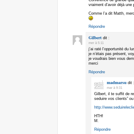
vraiment d’avoir déjà une
Comme l’a dit Matth, merc
Répondre
Gilbert
dit :
mer à 5:11
j’ai raté l’opportunité du l
je n’étais pas présent, vo
je voudrais bien vous dema
merci
Répondre
madmarsu
dit 
mar à 9:31
Gilbert, il te suffit d
seduire vos clients” ou
http://www.seduirelec
HTH!
M.
Répondre