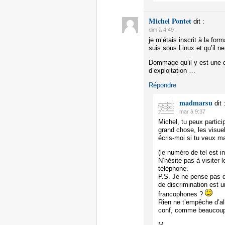
Michel Pontet
dit :
dim à 4:49
je m’étais inscrit à la f
suis sous Linux et qu’il 
Dommage qu’il y est une d
d’exploitation …
Répondre
madmarsu
dit 
mar à 9:37
Michel, tu peux partic
grand chose, les visue
écris-moi si tu veux ma
(le numéro de tel est i
N’hésite pas à visiter 
téléphone.
P.S. Je ne pense pas q
de discrimination est 
francophones ?
Rien ne t’empêche d’al
conf, comme beaucoup l
M.