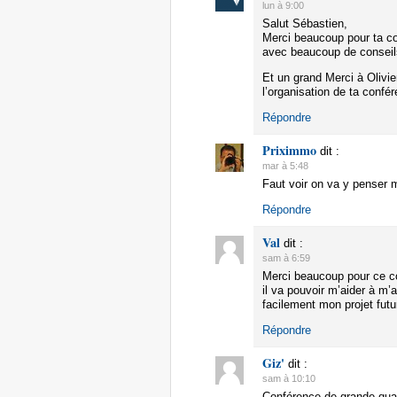
lun à 9:00
Salut Sébastien,
Merci beaucoup pour ta con
avec beaucoup de conseil
Et un grand Merci à Olivie
l’organisation de ta confé
Répondre
Priximmo
dit :
mar à 5:48
Faut voir on va y penser 
Répondre
Val
dit :
sam à 6:59
Merci beaucoup pour ce c
il va pouvoir m’aider à m
facilement mon projet futu
Répondre
Giz'
dit :
sam à 10:10
Conférence de grande qual