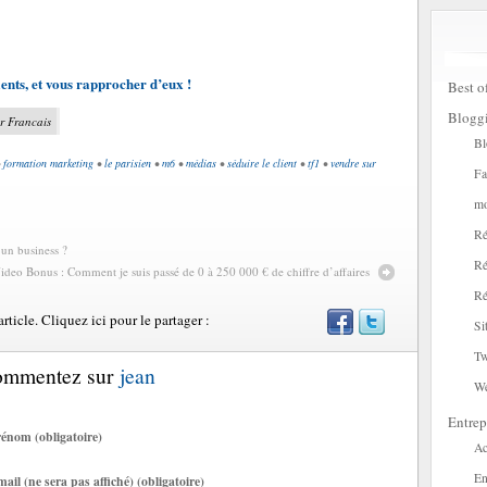
ents, et vous rapprocher d’eux !
Best o
Blogg
r Francais
Bl
•
formation marketing
•
le parisien
•
m6
•
médias
•
séduire le client
•
tf1
•
vendre sur
Fa
mo
Ré
 un business ?
Ré
ideo Bonus : Comment je suis passé de 0 à 250 000 € de chiffre d’affaires
Ré
ticle. Cliquez ici pour le partager :
Si
Tw
Commentez sur
jean
W
Entrep
énom (obligatoire)
Ac
En
ail (ne sera pas affiché) (obligatoire)