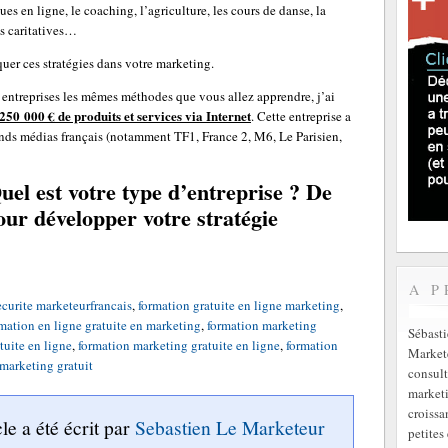
es en ligne, le coaching, l’agriculture, les cours de danse, la
ns caritatives…
uer ces stratégies dans votre marketing.
entreprises les mêmes méthodes que vous allez apprendre, j’ai
 250 000 € de produits et services via Internet
. Cette entreprise a
rands médias français (notamment TF1, France 2, M6, Le Parisien,
uel est votre type d’entreprise ? De
our développer votre stratégie
A P
ecurite marketeurfrancais
,
formation gratuite en ligne marketing
,
mation en ligne gratuite en marketing
,
formation marketing
Sébast
tuite en ligne
,
formation marketing gratuite en ligne
,
formation
Markete
marketing gratuit
consult
marketi
croissa
cle a été écrit par
Sebastien Le Marketeur
petites 