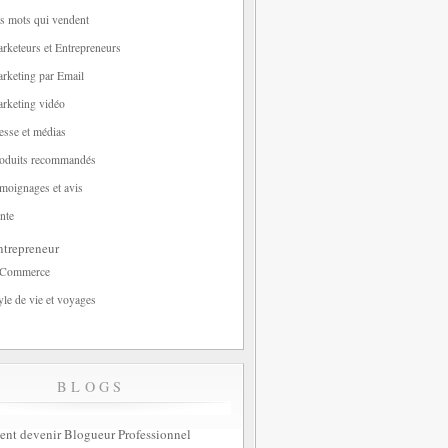
s mots qui vendent
rketeurs et Entrepreneurs
rketing par Email
rketing vidéo
esse et médias
oduits recommandés
moignages et avis
nte
trepreneur
-Commerce
yle de vie et voyages
BLOGS
t devenir Blogueur Professionnel