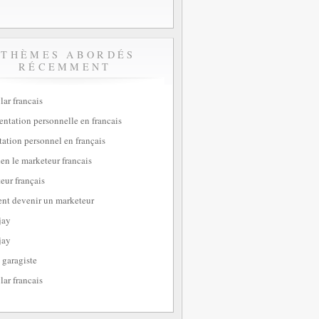
THÈMES ABORDÉS
RÉCEMMENT
lar francais
sentation personnelle en francais
tation personnel en français
ien le marketeur francais
eur français
t devenir un marketeur
jay
jay
 garagiste
lar francais