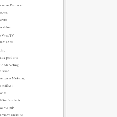
rketing Personnel
gocier
cruter
ntabiliser
z-Vous TV
udes de cas
ting
aux produits
gie Marketing
filiation
mpagnes Marketing
s chiffres !
ooks
déliser les clients
xer vos prix
ncement Orchestré