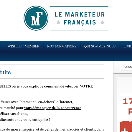
WISHLIST MEMBER
NOS FORMATIONS
QUI SOMMES-NOUS
LIVR
uite
TUITES
comment développer VOTRE
où je vous explique
aires avec Internet et “en-dehors” d’Internet,
vous démarquer de la concurrence
re marché pour
,
déliser vos clients
,
dias
autour de votre entreprise !
us de mon entreprise, et de celles de mes associés et clients, dans