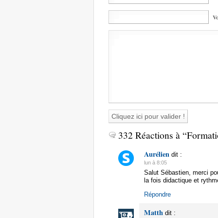
Vo
332 Réactions à “Formati
Aurélien
dit :
lun à 8:05
Salut Sébastien, merci pou
la fois didactique et rythm
Répondre
Matth
dit :