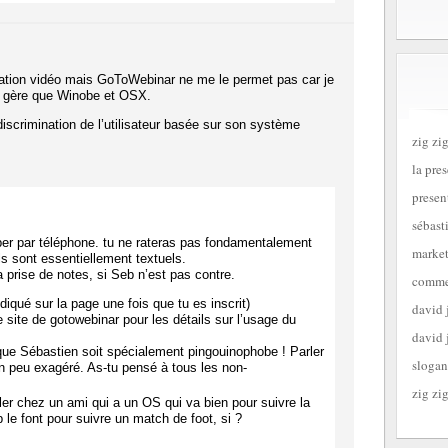
ormation vidéo mais GoToWebinar ne me le permet pas car je
ne gère que Winobe et OSX.
iscrimination de l’utilisateur basée sur son système
zig zig
la pre
presen
:
sébast
iper par téléphone. tu ne rateras pas fondamentalement
market
ls sont essentiellement textuels.
 prise de notes, si Seb n’est pas contre.
commen
ndiqué sur la page une fois que tu es inscrit)
david 
le site de gotowebinar pour les détails sur l’usage du
david 
ue Sébastien soit spécialement pingouinophobe ! Parler
slogan
un peu exagéré. As-tu pensé à tous les non-
zig zig
ler chez un ami qui a un OS qui va bien pour suivre la
e font pour suivre un match de foot, si ?