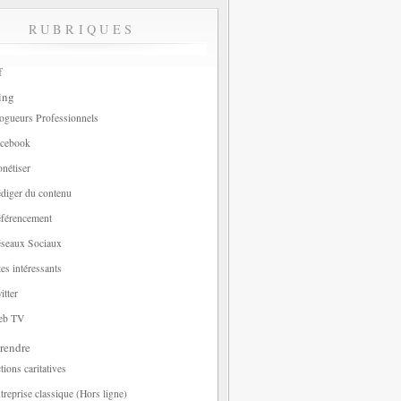
RUBRIQUES
f
ing
ogueurs Professionnels
cebook
nétiser
diger du contenu
férencement
seaux Sociaux
tes intéressants
itter
eb TV
rendre
tions caritatives
treprise classique (Hors ligne)