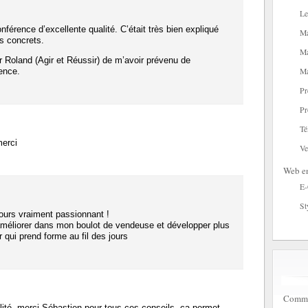
Le
férence d’excellente qualité. C’était très bien expliqué
Ma
s concrets.
Ma
r Roland (Agir et Réussir) de m’avoir prévenu de
rence.
Ma
Pr
Pr
Té
merci
Ve
Web en
E
St
ours vraiment passionnant !
’améliorer dans mon boulot de vendeuse et développer plus
r qui prend forme au fil des jours
Commen
ité, merci Sébastien pour tous ces conseils, ça permet