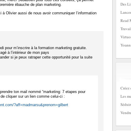
Des Li
 première ébauche de plan marketing.
Lancem
i à Olivier aussi de nous avoir communiquer l’information
Read 
Travai
Virtuo
Yoann
undi pour m’inscrire à la formation marketing gratuite.
yagé à l’intérieur de mon pays
nder si je peux ratraper cette opportunité pour la suite
:
Créez 
e reprendre ton mail nommé “marketing: 7 etapes pour
Les me
 de cliquer sur un lien comme celui-ci :
Séduir
lient.com/?aff=madmarsu&prenom=gilbert
Vendre