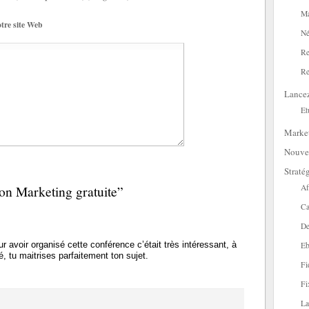
Ma
tre site Web
Né
Re
Re
Lance
Et
Marke
Nouve
Straté
on Marketing gratuite”
Af
Ca
De
r avoir organisé cette conférence c’était très intéressant, à
Eb
é, tu maitrises parfaitement ton sujet.
Fi
Fi
La