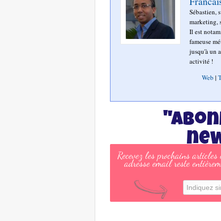
Francai
Sébastien, 
marketing, s
Il est nota
fameuse mét
jusqu'à un a
activité !
Web
|
T
"Abon
new
Recevez les prochains articles
adresse email reste entièrem