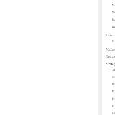
Ma
Né
Re
Re
Lance
Et
Marke
Nouve
Straté
Af
Ca
De
Eb
Fi
Fi
La