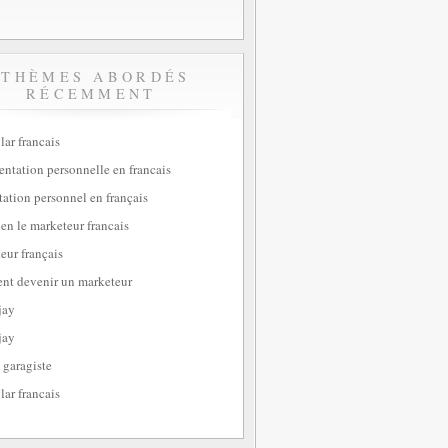
THÈMES ABORDÉS
RÉCEMMENT
lar francais
sentation personnelle en francais
tation personnel en français
ien le marketeur francais
eur français
t devenir un marketeur
jay
jay
 garagiste
lar francais