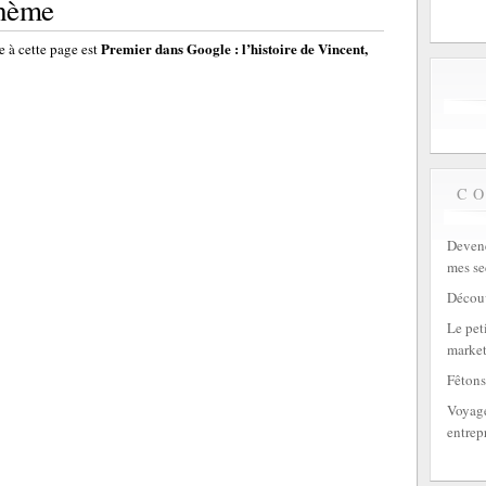
thème
Premier dans Google : l’histoire de Vincent,
 à cette page est
C
Devene
mes se
Découv
Le peti
market
Fêtons
Voyage
entrep