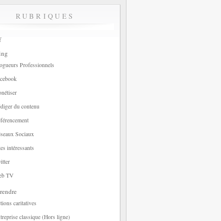
RUBRIQUES
f
ing
ogueurs Professionnels
cebook
nétiser
diger du contenu
férencement
seaux Sociaux
tes intéressants
itter
eb TV
rendre
tions caritatives
treprise classique (Hors ligne)