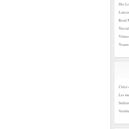
Des Li
Lancem
Read 
Travai
Virtuo
Yoann
Créez 
Les me
Séduir
Vendre