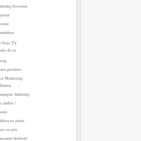
rketing Personnel
gocier
cruter
ntabiliser
z-Vous TV
udes de cas
ting
aux produits
gie Marketing
filiation
mpagnes Marketing
s chiffres !
ooks
déliser les clients
xer vos prix
ncement Orchestré