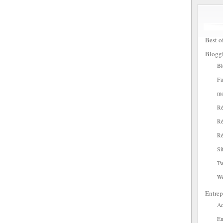
Best o
Blogg
Bl
Fa
mo
Ré
Ré
Ré
Si
Tw
W
Entrep
Ac
En