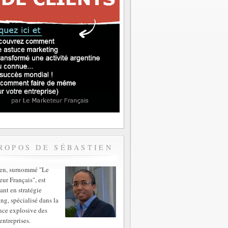
ROPOS DE SÉBASTIEN
ien, surnommé "Le
ur Français", est
ant en stratégie
ng, spécialisé dans la
nce explosive des
entreprises.