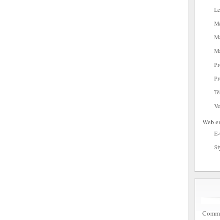
Le
Ma
Ma
Ma
Pr
Pr
Té
Ve
Web en
E
St
Commen