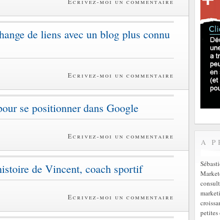
Ecrivez-moi un commentaire
ange de liens avec un blog plus connu
Ecrivez-moi un commentaire
 pour se positionner dans Google
Ecrivez-moi un commentaire
A P
Sébast
istoire de Vincent, coach sportif
Markete
consult
marketi
Ecrivez-moi un commentaire
croissa
petites 