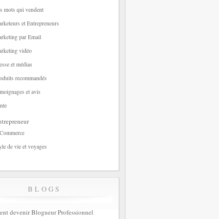
s mots qui vendent
rketeurs et Entrepreneurs
rketing par Email
rketing vidéo
esse et médias
oduits recommandés
moignages et avis
nte
trepreneur
-Commerce
yle de vie et voyages
BLOGS
t devenir Blogueur Professionnel