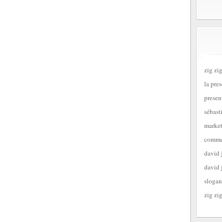
zig zig
la pre
presen
sébast
market
commen
david 
david 
slogan
zig zig