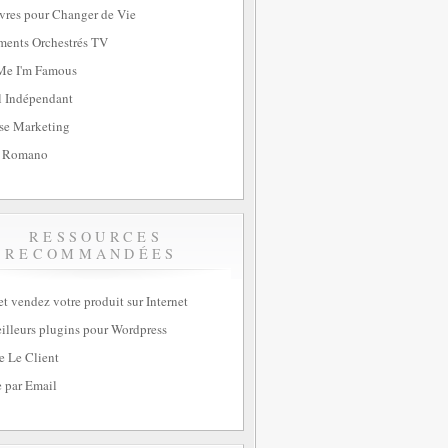
vres pour Changer de Vie
ents Orchestrés TV
Me I'm Famous
l Indépendant
se Marketing
 Romano
RESSOURCES
RECOMMANDÉES
et vendez votre produit sur Internet
illeurs plugins pour Wordpress
e Le Client
 par Email