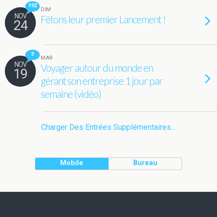
192
DIM
NOV
Fêtons leur premier Lancement !
24
3
MAR
NOV
Voyager autour du monde en
19
gérant son entreprise 1 jour par
semaine (vidéo)
Charger Des Entrées Supplémentaires…
Mobile
Bureau