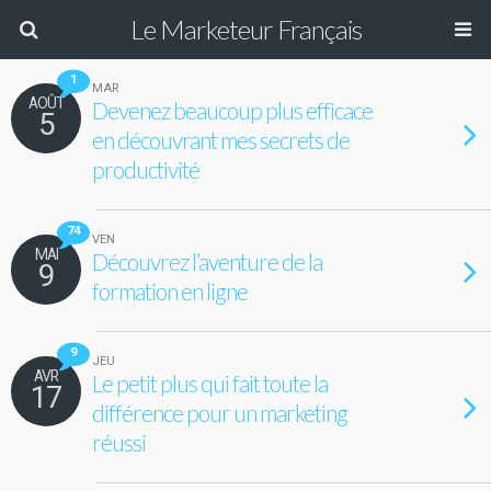
Le Marketeur Français
1
MAR
AOÛT
Devenez beaucoup plus efficace
5
en découvrant mes secrets de
productivité
74
VEN
MAI
Découvrez l’aventure de la
9
formation en ligne
9
JEU
AVR
Le petit plus qui fait toute la
17
différence pour un marketing
réussi